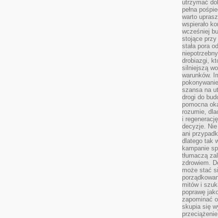
utrzymać dob
pełna pośpie
warto uprasz
wspierało k
wcześniej b
stojące przy
stała pora o
niepotrzebny
drobiazgi, k
silniejszą w
warunków. Im
pokonywanie
szansa na u
drogi do bud
pomocna okaz
rozumie, dla
i regeneracj
decyzje. Nie
ani przypadk
dlatego tak 
kampanie spo
tłumaczą za
zdrowiem. D
może stać s
porządkowani
mitów i szuk
poprawę jak
zapominać o
skupia się w
przeciążeni