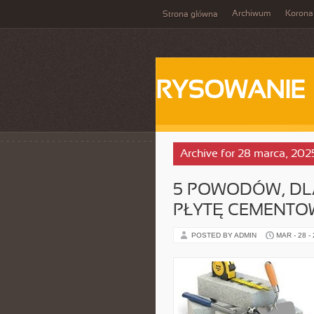
Archiwum
Korona
Strona główna
RYSOWANIE
Archive for 28 marca, 202
5 POWODÓW, DL
PŁYTĘ CEMENTO
POSTED BY ADMIN
MAR - 28 -