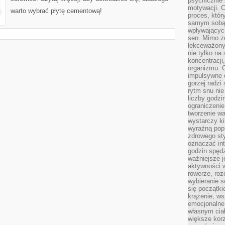
psychicznie 
motywacji. C
warto wybrać płytę cementową!
proces, któr
samym sobą.
wpływającyc
sen. Mimo ż
lekceważony
nie tylko na
koncentracji
organizmu. 
impulsywne d
gorzej radzi
rytm snu nie
liczby godzi
ograniczeni
tworzenie w
wystarczy k
wyraźną popr
zdrowego sty
oznaczać in
godzin spędz
ważniejsze j
aktywności w
rowerze, roz
wybieranie 
się początki
krążenie, ws
emocjonalne
własnym cia
większe korz