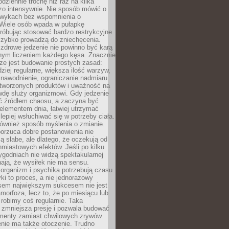
odziennie trochę niż raz na kilka
zo intensywnie. Nie sposób mówić o
wykach bez wspomnienia o
 Wiele osób wpada w pułapkę
próbując stosować bardzo restrykcyjne
 szybko prowadzą do zniechęcenia.
drowe jedzenie nie powinno być karą
nnym liczeniem każdego kęsa. Znacznie
ze jest budowanie prostych zasad:
dziej regularne, większa ilość warzyw,
 nawodnienie, ograniczanie nadmiaru
tworzonych produktów i uważność na
wdę służy organizmowi. Gdy jedzenie
yć źródłem chaosu, a zaczyna być
lementem dnia, łatwiej utrzymać
lepiej wsłuchiwać się w potrzeby ciała.
 również sposób myślenia o zmianie.
orzuca dobre postanowienia nie
są słabe, ale dlatego, że oczekują od
hmiastowych efektów. Jeśli po kilku
ygodniach nie widzą spektakularnej
ają, że wysiłek nie ma sensu.
rganizm i psychika potrzebują czasu.
i to proces, a nie jednorazowy
asem największym sukcesem nie jest
orfoza, lecz to, że po miesiącu lub
robimy coś regularnie. Taka
 zmniejsza presję i pozwala budować
amenty zamiast chwilowych zrywów.
nie ma także otoczenie. Trudno