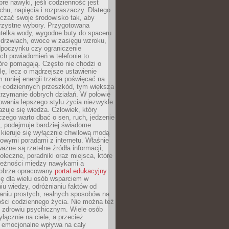
re nawyki, jeśli codzienność jest
chu, napięcia i rozpraszaczy. Dlatego
czać swoje środowisko tak, aby
orzystne wybory. Przygotowana
utelka wody, wygodne buty do spaceru
 drzwiach, owoce w zasięgu wzroku,
dpoczynku czy ograniczenie
ch powiadomień w telefonie to
tóre pomagają. Często nie chodzi o
olę, lecz o mądrzejsze ustawienie
 mniej energii trzeba poświęcać na
 codziennych przeszkód, tym większa
trzymanie dobrych działań. W połowie
owania lepszego stylu życia niezwykle
uje się wiedza. Człowiek, który
czego warto dbać o sen, ruch, jedzenie
ę, podejmuje bardziej świadome
 kieruje się wyłącznie chwilową modą
owymi poradami z internetu. Właśnie
ważne są rzetelne źródła informacji,
łeczne, poradniki oraz miejsca, które
leżności między nawykami a
obrze opracowany
portal edukacyjny
ię dla wielu osób wsparciem w
u wiedzy, odróżnianiu faktów od
aniu prostych, realnych sposobów na
ości codziennego życia. Nie można też
 zdrowiu psychicznym. Wiele osób
yłącznie na ciele, a przecież
e emocjonalne wpływa na cały