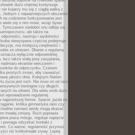
i bardziej odporne na chwilowe spadki
złowiek dużo chętniej kontynuuje
y nie kojarzy mu się z ciągłą walką z
 Jednym z najważniejszych obszarów
h na codzienne funkcjonowanie jest
e wiele się o nim mówi, wciąż bywa
. Tymczasem niedobór snu odbija się
 samopoczuciu, ale także na
, odporności, nastroju i wydolności
Osoba niewyspana częściej podejmuje
ecyzje, ma mniejszą cierpliwość i
 sobie ze stresem. Dbanie o regularny
 oznacza wyłącznie odpowiedniej
n, lecz także stałą porę zasypiania,
e nadmiaru ekranów wieczorem i
arunków do odpoczynku. Czasem
ilka prostych zmian, aby zauważyć
awę jakości dnia. Kolejnym filarem
lu życia jest ruch. Nie musi on od razu
tensywnych treningów czy długich
anych na siłowni. Dla wielu osób dużo
est wprowadzenie regularnej
 najprostszej formie. Spacer, jazda na
ciąganie, krótka gimnastyka rano czy
schodów zamiast windy mogą okazać
em trwałej zmiany. Ruch poprawia
piera pracę mózgu, reguluje napięcie
 i pomaga odzyskać kontakt z
łem. Co ważne, regularność przynosi
yści niż krótkotrwałe zrywy. Lepiej