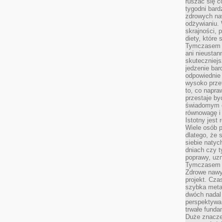
ruszać się c
tygodni bard
zdrowych na
odżywianiu.
skrajności, 
diety, które
Tymczasem z
ani nieusta
skuteczniejs
jedzenie bar
odpowiednie
wysoko prze
to, co napra
przestaje b
świadomym e
równowagę i 
Istotny jest
Wiele osób p
dlatego, że 
siebie natyc
dniach czy t
poprawy, uzn
Tymczasem o
Zdrowe nawyk
projekt. Cz
szybka metam
dwóch nadal 
perspektywa
trwałe fund
Duże znacze