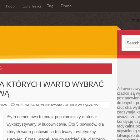
Tagi
Zimno
Pogoń
Spis Treści
SUB
5
A KTÓRYCH WARTO WYBRAĆ
Zdrowe nawyk
WĄ
rzadko są w
postanowieni
drobnych, po
5
 2025
MOŻLIWOŚĆ KOMENTOWANIA
ZOSTAŁA WYŁĄCZONA
rzut oka wy
POWODÓW,
DLA
zaczynają ks
KTÓRYCH
Płyta cementowa to coraz popularniejszy materiał
uważa, że a
WARTO
kondycję czy
WYBRAĆ
wykorzystywany w budownictwie. Oto 5 powodów, dla
PŁYTĘ
radykalną p
CEMENTOWĄ
największą s
których warto postawić na ten trwały i estetyczny
łatwiejsze d
surowiec. Czytaj więcej, aby dowiedzieć się, dlaczego