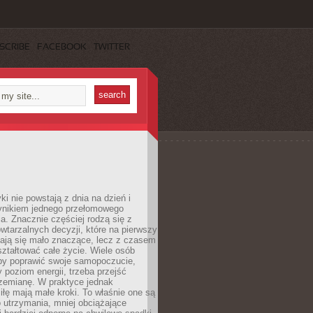
SCRIBE
FACEBOOK
TWITTER
i nie powstają z dnia na dzień i
ynikiem jednego przełomowego
a. Znacznie częściej rodzą się z
wtarzalnych decyzji, które na pierwszy
dają się mało znaczące, lecz z czasem
ztałtować całe życie. Wiele osób
by poprawić swoje samopoczucie,
 poziom energii, trzeba przejść
rzemianę. W praktyce jednak
iłę mają małe kroki. To właśnie one są
o utrzymania, mniej obciążające