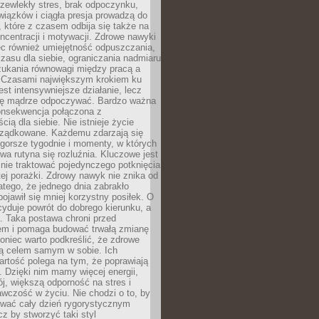
zewlekły stres, brak odpoczynku,
iązków i ciągła presja prowadzą do
 które z czasem odbija się także na
oncentracji i motywacji. Zdrowe nawyki
ęc również umiejętność odpuszczania,
zasu dla siebie, ograniczania nadmiaru
zukania równowagi między pracą a
. Czasami największym krokiem ku
est intensywniejsze działanie, lecz
ię mądrze odpoczywać. Bardzo ważna
konsekwencja połączona z
cią dla siebie. Nie istnieje życie
orządkowane. Każdemu zdarzają się
 gorsze tygodnie i momenty, w których
a rutyna się rozluźnia. Kluczowe jest
 nie traktować pojedynczego potknięcia
tej porażki. Zdrowy nawyk nie znika od
latego, że jednego dnia zabrakło
pojawił się mniej korzystny posiłek. O
yduje powrót do dobrego kierunku, a
a. Taka postawa chroni przed
em i pomaga budować trwałą zmianę
koniec warto podkreślić, że zdrowe
są celem samym w sobie. Ich
rtość polega na tym, że poprawiają
 Dzięki nim mamy więcej energii,
ój, większą odporność na stres i
wczość w życiu. Nie chodzi o to, by
wać cały dzień rygorystycznym
z by stworzyć taki styl