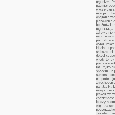
organizm. Pr
nadmiar obow
wyczerpania,
relacjach, k
obejmują wi
planowania c
bodźców i s
regeneracją
zdrowiu nie j
nauczenie s
jest także 
wyrozumiałoś
idealnie up
słabsze dni,
dotychczasow
wtedy to, by
jako całkowi
razu tylko d
spaceru lub 
sukcesie dec
nie perfekcj
zniechęceni
na lata. Na 
nawyki nie 
prawdziwa wa
codzienność.
lepszy nastr
większą spra
podporządko
zasadom, lec