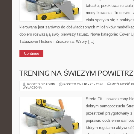
tatuażu, przekłuwaniu ciał
modyfikowania. To serwis, 
ciała spotyka się z praktyc
kierowana jest zarówno do doświadczonych miłośników modyfikacji 
dopiero rozważają swój pierwszy tatuaż. Nowe kategorie: Cover U
Tatuażowe Historie i Znaczenia. Wzory […]
Continue
TRENING NA ŚWIEŻYM POWIETR
POSTED BY ADMIN
POSTED ON LIP - 25 - 2026
MOŻLIWOŚĆ 
WYŁĄCZONA
Strefa Fit – nowoczesny blo
dobrym samopoczuciu Strefa
przestrzeń przygotowany z 
poprawić codzienne samopo
którym regularna aktywność