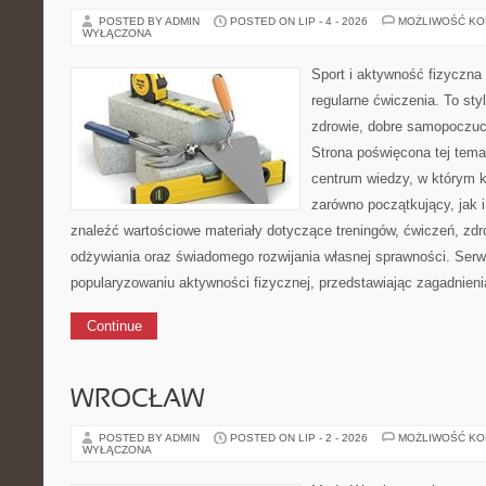
POSTED BY ADMIN
POSTED ON LIP - 4 - 2026
MOŻLIWOŚĆ K
WYŁĄCZONA
Sport i aktywność fizyczna 
regularne ćwiczenia. To sty
zdrowie, dobre samopoczuci
Strona poświęcona tej tem
centrum wiedzy, w którym k
zarówno początkujący, jak
znaleźć wartościowe materiały dotyczące treningów, ćwiczeń, zdr
odżywiania oraz świadomego rozwijania własnej sprawności. Serwi
popularyzowaniu aktywności fizycznej, przedstawiając zagadnien
Continue
WROCŁAW
POSTED BY ADMIN
POSTED ON LIP - 2 - 2026
MOŻLIWOŚĆ K
WYŁĄCZONA