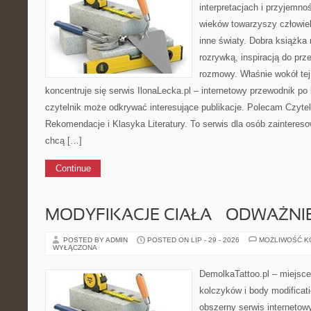
interpretacjach i przyjemno
wieków towarzyszy człowie
inne światy. Dobra książka
rozrywką, inspiracją do pr
rozmowy. Właśnie wokół tej 
koncentruje się serwis IlonaLecka.pl – internetowy przewodnik po 
czytelnik może odkrywać interesujące publikacje. Polecam Czyteln
Rekomendacje i Klasyka Literatury. To serwis dla osób zainteresow
chcą […]
Continue
MODYFIKACJE CIAŁA – ODWAŻNIE
POSTED BY ADMIN
POSTED ON LIP - 29 - 2026
MOŻLIWOŚĆ 
WYŁĄCZONA
DemolkaTattoo.pl – miejsce
kolczyków i body modificat
obszerny serwis interneto