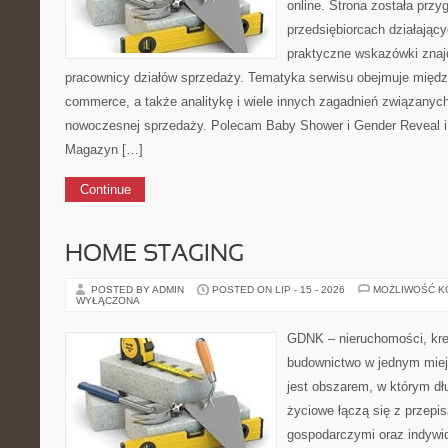
online. Strona została prz
przedsiębiorcach działający
praktyczne wskazówki znajd
pracownicy działów sprzedaży. Tematyka serwisu obejmuje między
commerce, a także analitykę i wiele innych zagadnień związany
nowoczesnej sprzedaży. Polecam Baby Shower i Gender Reveal i
Magazyn […]
Continue
HOME STAGING
POSTED BY ADMIN
POSTED ON LIP - 15 - 2026
MOŻLIWOŚĆ 
WYŁĄCZONA
GDNK – nieruchomości, kre
budownictwo w jednym miej
jest obszarem, w którym d
życiowe łączą się z przepi
gospodarczymi oraz indywi