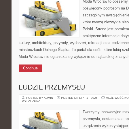
Moda Wrocław to obszerny 
poświęcony podróżom na D
szczególnym uwzględnienie
które tworzą niezwykle nie
Polski. Strona jest portal
praktyczne informacje dotyc
kultury, architektury, przyrody, wydarzeń, rekreacji oraz codzienn
miasteczkach Dolnego Śląska. To portal dla osób, które lubią sz
Moda Wrocław nie ogranicza się wyłącznie do najbardziej znanyc
Continue
LUDZIE PRZEMYSŁU
POSTED BY ADMIN
POSTED ON LIP - 1 - 2026
MOŻLIWOŚĆ K
WYŁĄCZONA
Tworzymy innowacyjne rozw
przemysłu, dostarczając s
urządzenia wykorzystujące 