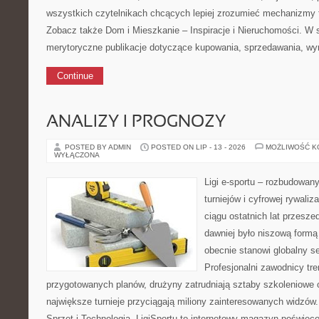
wszystkich czytelnikach chcących lepiej zrozumieć mechanizmy 
Zobacz także Dom i Mieszkanie – Inspiracje i Nieruchomości. W 
merytoryczne publikacje dotyczące kupowania, sprzedawania, w
Continue
ANALIZY I PROGNOZY
POSTED BY ADMIN
POSTED ON LIP - 13 - 2026
MOŻLIWOŚĆ 
WYŁĄCZONA
Ligi e-sportu – rozbudowany
turniejów i cyfrowej rywaliz
ciągu ostatnich lat przesz
dawniej było niszową formą
obecnie stanowi globalny s
Profesjonalni zawodnicy tre
przygotowanych planów, drużyny zatrudniają sztaby szkoleniowe o
największe turnieje przyciągają miliony zainteresowanych widzów
Sprzęt i Technologia. LigiSportu to internetowy magazyn poświęc