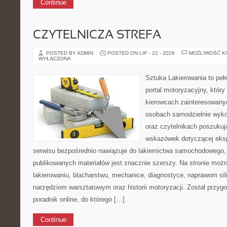
Continue
CZYTELNICZA STREFA
POSTED BY ADMIN
POSTED ON LIP - 22 - 2026
MOŻLIWOŚĆ 
WYŁĄCZONA
Sztuka Lakierowania to peł
portal motoryzacyjny, który
kierowcach zainteresowan
osobach samodzielnie wyk
oraz czytelnikach poszuku
wskazówek dotyczącej eksp
serwisu bezpośrednio nawiązuje do lakiernictwa samochodowego,
publikowanych materiałów jest znacznie szerszy. Na stronie moż
lakierowaniu, blacharstwu, mechanice, diagnostyce, naprawom siln
narzędziom warsztatowym oraz historii motoryzacji. Został przyg
poradnik online, do którego […]
Continue