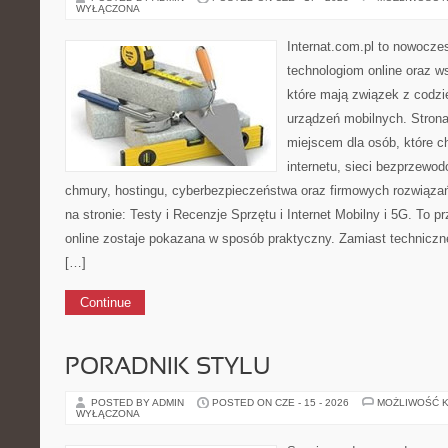
WYŁĄCZONA
Internat.com.pl to nowocze
technologiom online oraz 
które mają związek z codz
urządzeń mobilnych. Stro
miejscem dla osób, które c
internetu, sieci bezprzewo
chmury, hostingu, cyberbezpieczeństwa oraz firmowych rozwiąza
na stronie: Testy i Recenzje Sprzętu i Internet Mobilny i 5G. To p
online zostaje pokazana w sposób praktyczny. Zamiast techniczn
[…]
Continue
PORADNIK STYLU
POSTED BY ADMIN
POSTED ON CZE - 15 - 2026
MOŻLIWOŚĆ 
WYŁĄCZONA