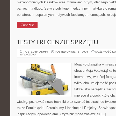
niezapomnianych klasyków oraz rozmawiać o tym, dlaczego niektó
pamięci na długo. Serwis publikuje między innymi artykuły o ro
bohaterach, popularnych motywach fabularnych, emocjach, relac
Continue
TESTY I RECENZJE SPRZĘTU
POSTED BY ADMIN
POSTED ON SIE - 5 - 2026
MOŻLIWOŚĆ K
WYŁĄCZONA
Moja Fotoksiążka – miejsc
obrazu Moja Fotoksiążka t
internetowy, w której fotogr
tylko jako umiejętność posł
także jako narzędzie zach
miejsce dla osób, które chc
wiedzę, poznawać nowe techniki oraz szukać inspiracji do tworze
także Fotoksiążki i Fotoalbumy i Inspiracje i Projekty. Serwis ł
inspirującymi opowieściami. Czytelnik może znaleźć tu […]