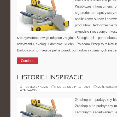
Biologico.pl – inspiracje dl
Współcześni konsumenci co
się produktom spożywczym.
analizujemy składy i spra
produktów. Jednocześnie z
wygodzie i rozsądnych kosz
rzeczywistości swoje miejsce znajduje Biologico.pl – portal skup
odżywianiu, ekologii i domowej kuchni. Polecam Przepisy z Natu
Biologico.pl to miejsce pełne porad, pomysłów i kulinarnych insp
Continue
HISTORIE I INSPIRACJE
POSTED BY ADMIN
POSTED ON LIP - 19 - 2026
MOŻLIWOŚĆ 
WYŁĄCZONA
24hshop.pl – praktyczny bl
24hshop.pl to praktyczny m
centralnym zagadnieniem j