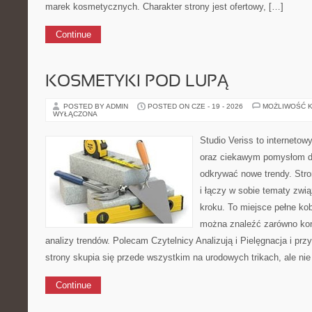
marek kosmetycznych. Charakter strony jest ofertowy, […]
Continue
KOSMETYKI POD LUPĄ
POSTED BY ADMIN
POSTED ON CZE - 19 - 2026
MOŻLIWOŚĆ 
WYŁĄCZONA
Studio Veriss to internetow
oraz ciekawym pomysłom dl
odkrywać nowe trendy. Stro
i łączy w sobie tematy zwi
kroku. To miejsce pełne kob
można znaleźć zarówno konk
analizy trendów. Polecam Czytelnicy Analizują i Pielęgnacja i pr
strony skupia się przede wszystkim na urodowych trikach, ale nie
Continue