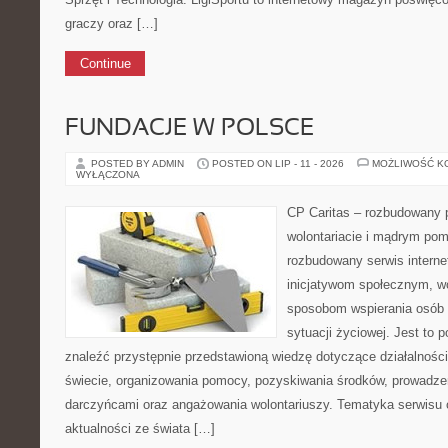
graczy oraz […]
Continue
FUNDACJE W POLSCE
POSTED BY ADMIN
POSTED ON LIP - 11 - 2026
MOŻLIWOŚĆ K
WYŁĄCZONA
CP Caritas – rozbudowany p
wolontariacie i mądrym pom
rozbudowany serwis intern
inicjatywom społecznym, wo
sposobom wspierania osób z
sytuacji życiowej. Jest to 
znaleźć przystępnie przedstawioną wiedzę dotyczące działalności 
świecie, organizowania pomocy, pozyskiwania środków, prowadzen
darczyńcami oraz angażowania wolontariuszy. Tematyka serwisu 
aktualności ze świata […]