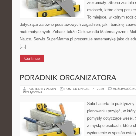
zrozumiały. Strona została
osobach, które chcą posze
To miejsce, w którym rodz
dotyczące zarówno podstawowych zagadnień, jak i bardziej zaa
matematycznych. Zobacz także Ciekawostki Matematyczne i Mate
Nauce. Serwis SuperMatma.pl prezentuje matematykę jako dziedzi
[…]
Continue
PORADNIK ORGANIZATORA
POSTED BY ADMIN
POSTED ON CZE - 7 - 2026
MOŻLIWOŚĆ K
WYŁĄCZONA
Sala Lacerta to praktyczny
planowaniu przyjęć, w któr
pomysły dotyczące wesel. 
z myślą o osobach, które 
wydarzenie w sposób estet