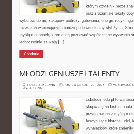
którym czytelnik może znale
oraz zrozumiałe teksty do
wyborów, domu, zakupów, podróży, gotowania, energii, recyklingu
rozwiązań wspierających bardziej odpowiedzialny styl życia. Stro
myślą o osobach, które chcą poznawać współczesne wyzwania ś
jednocześnie szukają […]
Continue
MŁODZI GENIUSZE I TALENTY
POSTED BY ADMIN
POSTED ON CZE - 22 - 2026
MOŻLIWOŚĆ 
WYŁĄCZONA
zsbelecin.edu.pl to wartośc
skupia się na historii nauki
przygotowana z myślą o oso
fascynujące historie ludzi, 
wynalazków, które zmieniły