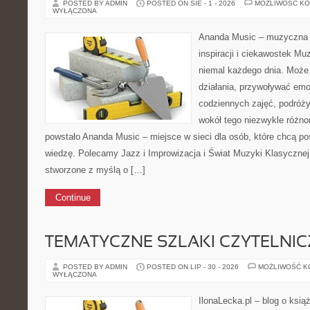
POSTED BY ADMIN
POSTED ON SIE - 1 - 2026
MOŻLIWOŚĆ K
WYŁĄCZONA
Ananda Music – muzyczna p
inspiracji i ciekawostek M
niemal każdego dnia. Może
działania, przywoływać emo
codziennych zajęć, podróży 
wokół tego niezwykle różn
powstało Ananda Music – miejsce w sieci dla osób, które chcą 
wiedzę. Polecamy Jazz i Improwizacja i Świat Muzyki Klasycznej
stworzone z myślą o […]
Continue
TEMATYCZNE SZLAKI CZYTELNIC
POSTED BY ADMIN
POSTED ON LIP - 30 - 2026
MOŻLIWOŚĆ 
WYŁĄCZONA
IlonaLecka.pl – blog o ksią