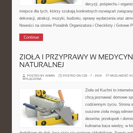
decyzji, pośpiechu i organ
miejsce dla tych, którzy szukają konkretnych rozwiązań związan
dekoracji, atrakcji, muzyki, budżetu, oprawy wydarzenia oraz atm
Nowości na stronie Poradnik Organizatora i Checklisty i Gotowe P
Continue
ZIOŁA I PRZYPRAWY W MEDYCYN
NATURALNEJ
POSTED BY ADMIN
POSTED ON CZE - 7 - 2026
MOŻLIWOŚĆ K
WYŁĄCZONA
Zioła od Kuchni to internet
chcą poznawać domowe spo
codziennym życiu. Strona s
suszone zioła mogą odmien
deserów, przekąsek i domo
kulinarna baza wiedzy, w kt
dodatkiem do dań, lecz stają się ważnym składnikiem. Serwis po