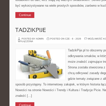
być wykorzystywane na wiele prostych sposobów, zarówno w kuchn
Continue
TADZIKPIJE
POSTED BY ADMIN
POSTED ON CZE - 6 - 2026
MOŻLIWOŚĆ K
WYŁĄCZONA
TadzikPije.pl to obszerny p
odkrywania smaków, w któr
może znaleźć zajmujące tr
Strona została stworzona z
chcą odkrywać zasady degus
gdzie tematy związane z a
sposób przystępny. To internetowy zakątek, w którym historia łąc
Nowości na stronie Nowości i Trendy i Kultura i Tradycje Picie. N
znaleźć […]
Continue