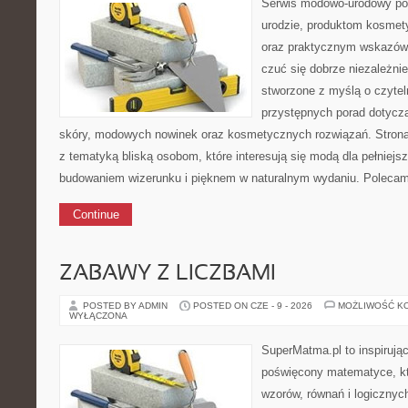
Serwis modowo-urodowy poś
urodzie, produktom kosmet
oraz praktycznym wskazówk
czuć się dobrze niezależnie
stworzone z myślą o czytel
przystępnych porad dotycząc
skóry, modowych nowinek oraz kosmetycznych rozwiązań. Strona 
z tematyką bliską osobom, które interesują się modą dla pełnie
budowaniem wizerunku i pięknem w naturalnym wydaniu. Polecam
Continue
ZABAWY Z LICZBAMI
POSTED BY ADMIN
POSTED ON CZE - 9 - 2026
MOŻLIWOŚĆ K
WYŁĄCZONA
SuperMatma.pl to inspirując
poświęcony matematyce, któ
wzorów, równań i logicznyc