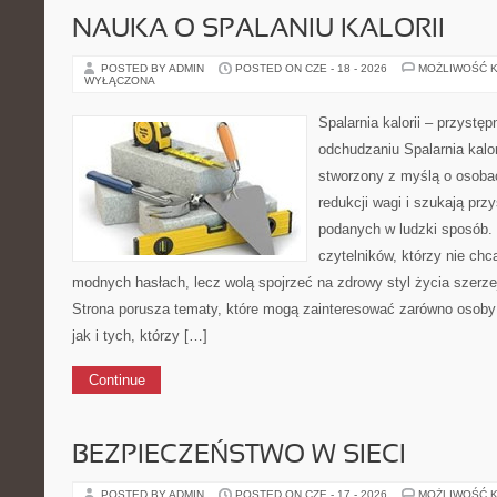
NAUKA O SPALANIU KALORII
POSTED BY ADMIN
POSTED ON CZE - 18 - 2026
MOŻLIWOŚĆ 
WYŁĄCZONA
Spalarnia kalorii – przystę
odchudzaniu Spalarnia kalor
stworzony z myślą o osoba
redukcji wagi i szukają prz
podanych w ludzki sposób. 
czytelników, którzy nie chc
modnych hasłach, lecz wolą spojrzeć na zdrowy styl życia szerzej
Strona porusza tematy, które mogą zainteresować zarówno osoby 
jak i tych, którzy […]
Continue
BEZPIECZEŃSTWO W SIECI
POSTED BY ADMIN
POSTED ON CZE - 17 - 2026
MOŻLIWOŚĆ 