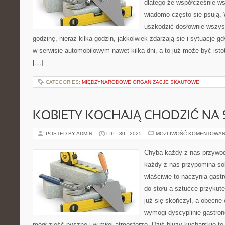
dlatego że współcześnie ws
wiadomo często się psują.
uszkodzić dosłownie wszys
godzinę, nieraz kilka godzin, jakkolwiek zdarzają się i sytuacje g
w serwisie automobilowym nawet kilka dni, a to już może być is
[…]
CATEGORIES:
MIĘDZYNARODOWE ORGANIZACJE SKAUTOWE
KOBIETY KOCHAJĄ CHODZIĆ NA
POSTED BY ADMIN
LIP - 30 - 2025
MOŻLIWOŚĆ KOMENTOWAN
Chyba każdy z nas przywod
każdy z nas przypomina sob
właściwie to naczynia gast
do stołu a sztućce przyku
już się skończył, a obecne
wymogi dyscyplinie gastrono
mógł zjeść pyszne i w miłej atmosferze. Dziś bluzy kucharskie t