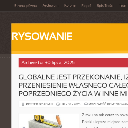
Archiwum
Korona
Tagi
Strona główna
Pogoń
Spis Treści
RYSOWANIE
Archive for 30 lipca, 2025
GLOBALNE JEST PRZEKONANIE, I
PRZENIESIENIE WŁASNEGO CAŁE
POPRZEDNIEGO ŻYCIA W INNE MI
POSTED BY ADMIN
LIP - 30 - 2025
MOŻLIWOŚĆ KOMENTOWAN
Z roku na rok coraz to pok
Polski ulepsza miejsce za