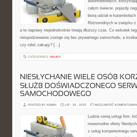
automobilowych, korzystają
całym świecie. pojazdy nag
biorą udział w karambolach
Różnorodnych w związku z 
a te naprawy niejednokrotnie trwają dłuższy czas. Co wskutek tego
niespodziewanie zostaje się bez prywatnego samochodu, a trzeba 
czy robić zakupy? […]
CATEGORIES:
NAUKA
NIESŁYCHANIE WIELE OSÓB KOR
SŁUŻB DOŚWIADCZONEGO SERW
SAMOCHODOWEGO
POSTED BY ADMIN
LIP - 30 - 2025
MOŻLIWOŚĆ KOMENTOWAN
Ludzie cenią usługi firm, kt
nowomodne oferty Niesłych
z usług kompetentnego se