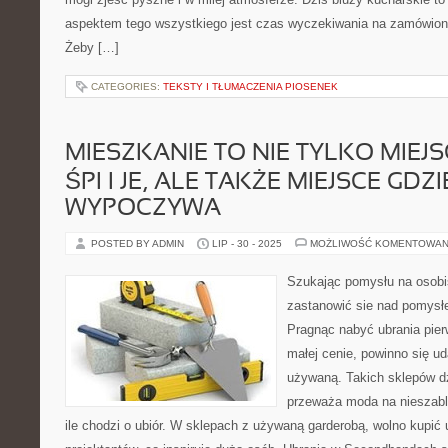
aspektem tego wszystkiego jest czas wyczekiwania na zamówione
Żeby […]
CATEGORIES:
TEKSTY I TŁUMACZENIA PIOSENEK
MIESZKANIE TO NIE TYLKO MIEJS
ŚPI I JE, ALE TAKŻE MIEJSCE GDZI
WYPOCZYWA
POSTED BY ADMIN
LIP - 30 - 2025
MOŻLIWOŚĆ KOMENTOWAN
Szukając pomysłu na osobis
zastanowić sie nad pomysł
Pragnąc nabyć ubrania pier
małej cenie, powinno się ud
używaną. Takich sklepów dz
przeważa moda na nieszabl
ile chodzi o ubiór. W sklepach z używaną garderobą, wolno kupić