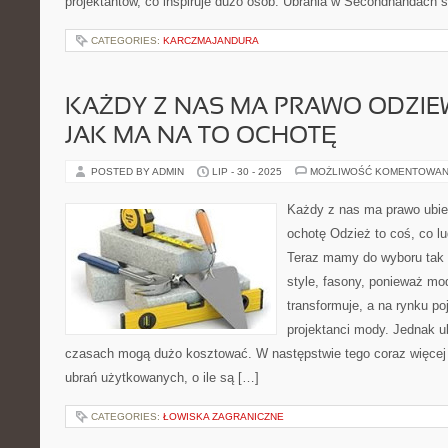
projektantów, co inspiruje dużo osób. Ubrania w Secondhandach 
CATEGORIES:
KARCZMAJANDURA
KAŻDY Z NAS MA PRAWO ODZIEW
JAK MA NA TO OCHOTĘ
POSTED BY ADMIN
LIP - 30 - 2025
MOŻLIWOŚĆ KOMENTOWAN
Każdy z nas ma prawo ubier
ochotę Odzież to coś, co l
Teraz mamy do wyboru tak r
style, fasony, ponieważ mo
transformuje, a na rynku po
projektanci mody. Jednak u
czasach mogą dużo kosztować. W następstwie tego coraz więcej 
ubrań użytkowanych, o ile są […]
CATEGORIES:
ŁOWISKA ZAGRANICZNE