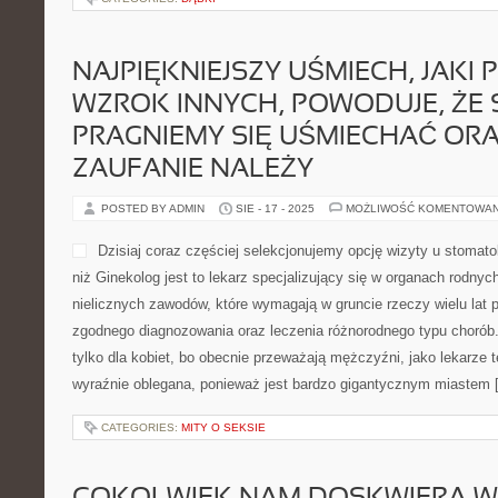
mniej niepokojącą. Ludźmi 
osoby są lekarze. Ma okazję
osoba lecząca małe dzieci, okulista inaczej specjalista od ludzki
się przeróżnego typu operacjami czy również dentysta którego za
CATEGORIES:
DĄBKI
NAJPIĘKNIEJSZY UŚMIECH, JAKI 
WZROK INNYCH, POWODUJE, ŻE 
PRAGNIEMY SIĘ UŚMIECHAĆ OR
ZAUFANIE NALEŻY
POSTED BY ADMIN
SIE - 17 - 2025
MOŻLIWOŚĆ KOMENTOWA
Dzisiaj coraz częściej sele
stomatologa w prywatnym ga
to lekarz specjalizujący si
Jest to jeden z nielicznyc
gruncie rzeczy wielu lat pr