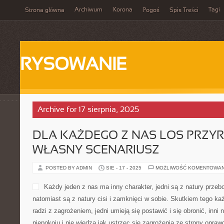
Archiwum
Korona
Tagi
Strona główna
Pogoń
Spis Treści
RYSOWANIE
Archive for 17 sierpnia, 2025
DLA KAŻDEGO Z NAS LOS PRZYR
WŁASNY SCENARIUSZ
POSTED BY ADMIN
SIE - 17 - 2025
MOŻLIWOŚĆ KOMENTOWA
Każdy jeden z nas ma inny c
przebojowi i energiczni, inni
zamknięci w sobie. Skutki
inaczej sobie radzi z zagro