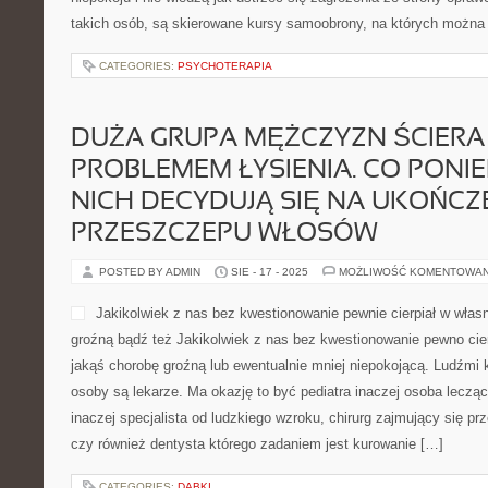
postawić i się obronić, inni
niepokoju i nie wiedzą jak 
strony oprawcy. W szczególności dla takich osób, są skierowane
których można się prędko i […]
CATEGORIES:
PSYCHOTERAPIA
DUŻA GRUPA MĘŻCZYZN ŚCIERA 
PROBLEMEM ŁYSIENIA. CO PONI
NICH DECYDUJĄ SIĘ NA UKOŃCZ
PRZESZCZEPU WŁOSÓW
POSTED BY ADMIN
SIE - 17 - 2025
MOŻLIWOŚĆ KOMENTOWA
Jakikolwiek z nas bez kwes
własnym życiu na jakąś ch
Jakikolwiek z nas bez kwes
własnym życiu na jakąś cho