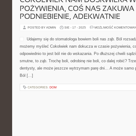
zgodnego diagnozowania or
typu chorób. Ginekolog to zawód nie tylko dla kobiet, bo obecnie
lekarze tej specjalności. Gdynia jest wyraźnie oblegana, poniewa
miastem […]
CATEGORIES:
MITY O SEKSIE
COKOLWIEK NAM DOSKWIERA W
POŻYWIENIA, COŚ NAS ZAKUWA
PODNIEBIENIE, ADEKWATNIE
POSTED BY ADMIN
SIE - 17 - 2025
MOŻLIWOŚĆ KOMENTOWA
Udajemy się do stomatologa
rozsadza nam czaszkę, ni
nam dokucza w czasie poży
podniebienie, odpowiednio t
Po dłuższej chwili sądzimy
to ząb. Trochę boli, odrobinę