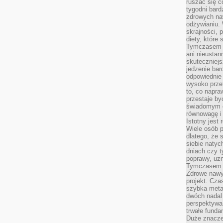
ruszać się c
tygodni bard
zdrowych na
odżywianiu.
skrajności, 
diety, które
Tymczasem z
ani nieusta
skuteczniejs
jedzenie bar
odpowiednie
wysoko prze
to, co napra
przestaje b
świadomym e
równowagę i 
Istotny jest
Wiele osób p
dlatego, że 
siebie natyc
dniach czy t
poprawy, uzn
Tymczasem o
Zdrowe nawyk
projekt. Cz
szybka metam
dwóch nadal 
perspektywa
trwałe fund
Duże znacze