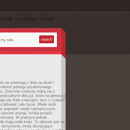
SCRIBE
FACEBOOK
TWITTER
i nie powstają z dnia na dzień i
ynikiem jednego przełomowego
a. Znacznie częściej rodzą się z
wtarzalnych decyzji, które na pierwszy
dają się mało znaczące, lecz z czasem
ztałtować całe życie. Wiele osób
by poprawić swoje samopoczucie,
 poziom energii, trzeba przejść
rzemianę. W praktyce jednak
iłę mają małe kroki. To właśnie one są
o utrzymania, mniej obciążające