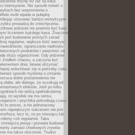
odziennie trochę niż raz na kilka
zo intensywnie. Nie sposób mówić o
wykach bez wspomnienia o
 Wiele osób wpada w pułapkę
próbując stosować bardzo restrykcyjne
 szybko prowadzą do zniechęcenia.
drowe jedzenie nie powinno być karą
nnym liczeniem każdego kęsa. Znacznie
ze jest budowanie prostych zasad:
dziej regularne, większa ilość warzyw,
 nawodnienie, ograniczanie nadmiaru
tworzonych produktów i uważność na
wdę służy organizmowi. Gdy jedzenie
yć źródłem chaosu, a zaczyna być
lementem dnia, łatwiej utrzymać
lepiej wsłuchiwać się w potrzeby ciała.
 również sposób myślenia o zmianie.
orzuca dobre postanowienia nie
są słabe, ale dlatego, że oczekują od
hmiastowych efektów. Jeśli po kilku
ygodniach nie widzą spektakularnej
ają, że wysiłek nie ma sensu.
rganizm i psychika potrzebują czasu.
i to proces, a nie jednorazowy
asem największym sukcesem nie jest
orfoza, lecz to, że po miesiącu lub
robimy coś regularnie. Taka
 zmniejsza presję i pozwala budować
amenty zamiast chwilowych zrywów.
nie ma także otoczenie. Trudno