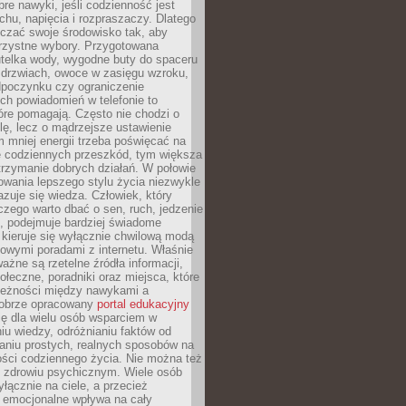
re nawyki, jeśli codzienność jest
chu, napięcia i rozpraszaczy. Dlatego
czać swoje środowisko tak, aby
orzystne wybory. Przygotowana
utelka wody, wygodne buty do spaceru
 drzwiach, owoce w zasięgu wzroku,
dpoczynku czy ograniczenie
ch powiadomień w telefonie to
tóre pomagają. Często nie chodzi o
olę, lecz o mądrzejsze ustawienie
 mniej energii trzeba poświęcać na
 codziennych przeszkód, tym większa
trzymanie dobrych działań. W połowie
owania lepszego stylu życia niezwykle
uje się wiedza. Człowiek, który
czego warto dbać o sen, ruch, jedzenie
ę, podejmuje bardziej świadome
 kieruje się wyłącznie chwilową modą
owymi poradami z internetu. Właśnie
ważne są rzetelne źródła informacji,
łeczne, poradniki oraz miejsca, które
leżności między nawykami a
obrze opracowany
portal edukacyjny
ię dla wielu osób wsparciem w
u wiedzy, odróżnianiu faktów od
aniu prostych, realnych sposobów na
ości codziennego życia. Nie można też
 zdrowiu psychicznym. Wiele osób
yłącznie na ciele, a przecież
e emocjonalne wpływa na cały