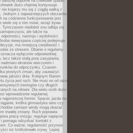
i bardziej odporne na chwilowe spadki
złowiek dużo chętniej kontynuuje
y nie kojarzy mu się z ciągłą walką z
 Jednym z najważniejszych obszarów
h na codzienne funkcjonowanie jest
e wiele się o nim mówi, wciąż bywa
. Tymczasem niedobór snu odbija się
 samopoczuciu, ale także na
, odporności, nastroju i wydolności
Osoba niewyspana częściej podejmuje
ecyzje, ma mniejszą cierpliwość i
 sobie ze stresem. Dbanie o regularny
 oznacza wyłącznie odpowiedniej
n, lecz także stałą porę zasypiania,
e nadmiaru ekranów wieczorem i
arunków do odpoczynku. Czasem
ilka prostych zmian, aby zauważyć
awę jakości dnia. Kolejnym filarem
lu życia jest ruch. Nie musi on od razu
tensywnych treningów czy długich
anych na siłowni. Dla wielu osób dużo
est wprowadzenie regularnej
 najprostszej formie. Spacer, jazda na
ciąganie, krótka gimnastyka rano czy
schodów zamiast windy mogą okazać
em trwałej zmiany. Ruch poprawia
piera pracę mózgu, reguluje napięcie
 i pomaga odzyskać kontakt z
łem. Co ważne, regularność przynosi
yści niż krótkotrwałe zrywy. Lepiej