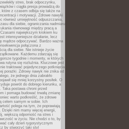
zewlekły stres, brak odpoczynku,
iązków i ciągła presja prowadzą do
 które z czasem odbija się także na
oncentracji i motywacji. Zdrowe nawyki
ęc również umiejętność odpuszczania,
zasu dla siebie, ograniczania nadmiaru
zukania równowagi między pracą a
. Czasami największym krokiem ku
est intensywniejsze działanie, lecz
ię mądrze odpoczywać. Bardzo ważna
konsekwencja połączona z
cią dla siebie. Nie istnieje życie
orządkowane. Każdemu zdarzają się
 gorsze tygodnie i momenty, w których
a rutyna się rozluźnia. Kluczowe jest
 nie traktować pojedynczego potknięcia
tej porażki. Zdrowy nawyk nie znika od
latego, że jednego dnia zabrakło
pojawił się mniej korzystny posiłek. O
yduje powrót do dobrego kierunku, a
a. Taka postawa chroni przed
em i pomaga budować trwałą zmianę
koniec warto podkreślić, że zdrowe
są celem samym w sobie. Ich
rtość polega na tym, że poprawiają
 Dzięki nim mamy więcej energii,
ój, większą odporność na stres i
wczość w życiu. Nie chodzi o to, by
wać cały dzień rygorystycznym
z by stworzyć taki styl