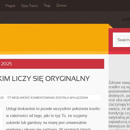
Tagi
Zimno
Pogoń
Spis Treści
SUB
, 2025
IM LICZY SIĘ ORYGINALNY
Zdrowe nawyk
rzadko są w
postanowieni
drobnych, po
PRZEDE
025
MOŻLIWOŚĆ KOMENTOWANIA
ZOSTAŁA WYŁĄCZONA
rzut oka wy
WSZYSTKIM
LICZY
zaczynają ks
SIĘ
Usługi brukarskie to przede wszystkim położenie kostki-
uważa, że a
ORYGINALNY
kondycję czy
POMYSŁ!
w zależności od tego, jaki to typ To, że szyjemy
radykalną p
największą s
sukienki lub garnitury na miarę jest uniwersalnie
łatwiejsze d
wiadome i nikogo nie zadziwia. W ostatnich latach