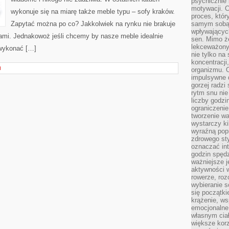
psychicznie 
motywacji. C
wykonuje się na miarę także meble typu – sofy kraków.
proces, któr
Zapytać można po co? Jakkolwiek na rynku nie brakuje
samym sobą.
wpływającyc
lami. Jednakowoż jeśli chcemy by nasze meble idealnie
sen. Mimo ż
lekceważony
 wykonać […]
nie tylko na
koncentracji
I
organizmu. 
impulsywne d
gorzej radzi
rytm snu nie
liczby godzi
ograniczeni
tworzenie w
wystarczy k
wyraźną popr
zdrowego sty
oznaczać in
godzin spędz
ważniejsze j
aktywności w
rowerze, roz
wybieranie 
się początki
krążenie, ws
emocjonalne
własnym cia
większe korz