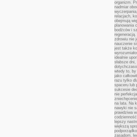
organizm. Pr
nadmiar obow
wyczerpania,
relacjach, k
obejmują wi
planowania c
bodźców i s
regeneracją
zdrowiu nie j
nauczenie s
jest także 
wyrozumiałoś
idealnie up
słabsze dni,
dotychczasow
wtedy to, by
jako całkowi
razu tylko d
spaceru lub 
sukcesie dec
nie perfekcj
zniechęceni
na lata. Na 
nawyki nie 
prawdziwa wa
codzienność.
lepszy nastr
większą spra
podporządko
zasadom, lec