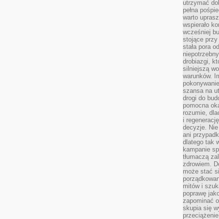
utrzymać dob
pełna pośpie
warto uprasz
wspierało k
wcześniej b
stojące przy
stała pora o
niepotrzebny
drobiazgi, k
silniejszą w
warunków. Im
pokonywanie
szansa na u
drogi do bud
pomocna okaz
rozumie, dla
i regeneracj
decyzje. Nie
ani przypadk
dlatego tak 
kampanie spo
tłumaczą za
zdrowiem. D
może stać s
porządkowani
mitów i szuk
poprawę jak
zapominać o
skupia się w
przeciążeni