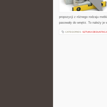
propozycji z różnego rodzaju meb
pasowały do wnętrz. To należy je
CATEGORIES:
SZTUKA DEGUSTACJ