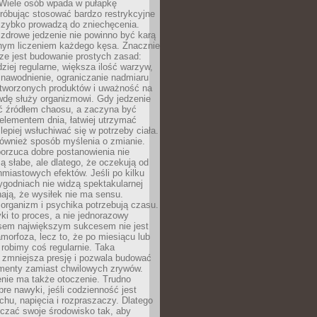
 Wiele osób wpada w pułapkę
próbując stosować bardzo restrykcyjne
 szybko prowadzą do zniechęcenia.
drowe jedzenie nie powinno być karą
nnym liczeniem każdego kęsa. Znacznie
ze jest budowanie prostych zasad:
dziej regularne, większa ilość warzyw,
 nawodnienie, ograniczanie nadmiaru
tworzonych produktów i uważność na
wdę służy organizmowi. Gdy jedzenie
yć źródłem chaosu, a zaczyna być
lementem dnia, łatwiej utrzymać
lepiej wsłuchiwać się w potrzeby ciała.
 również sposób myślenia o zmianie.
orzuca dobre postanowienia nie
są słabe, ale dlatego, że oczekują od
hmiastowych efektów. Jeśli po kilku
ygodniach nie widzą spektakularnej
ają, że wysiłek nie ma sensu.
rganizm i psychika potrzebują czasu.
i to proces, a nie jednorazowy
asem największym sukcesem nie jest
orfoza, lecz to, że po miesiącu lub
robimy coś regularnie. Taka
 zmniejsza presję i pozwala budować
amenty zamiast chwilowych zrywów.
nie ma także otoczenie. Trudno
re nawyki, jeśli codzienność jest
chu, napięcia i rozpraszaczy. Dlatego
czać swoje środowisko tak, aby