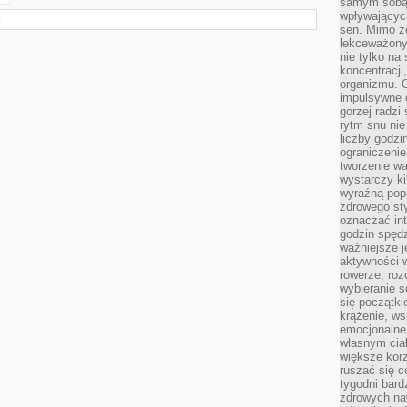
samym sobą.
wpływającyc
E
sen. Mimo ż
lekceważony
nie tylko na
koncentracji
organizmu. 
impulsywne d
gorzej radzi
rytm snu nie
liczby godzi
ograniczeni
tworzenie w
wystarczy k
wyraźną popr
zdrowego sty
oznaczać in
godzin spędz
ważniejsze j
aktywności w
rowerze, roz
wybieranie 
się początki
krążenie, ws
emocjonalne
własnym cia
większe korz
ruszać się c
tygodni bard
zdrowych na