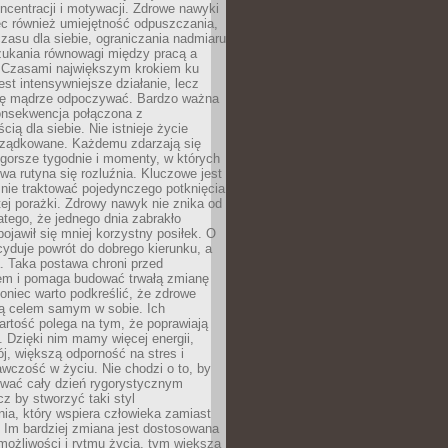
oncentracji i motywacji. Zdrowe nawyki
ęc również umiejętność odpuszczania,
zasu dla siebie, ograniczania nadmiaru
zukania równowagi między pracą a
. Czasami największym krokiem ku
est intensywniejsze działanie, lecz
ię mądrze odpoczywać. Bardzo ważna
konsekwencja połączona z
cią dla siebie. Nie istnieje życie
orządkowane. Każdemu zdarzają się
 gorsze tygodnie i momenty, w których
a rutyna się rozluźnia. Kluczowe jest
 nie traktować pojedynczego potknięcia
tej porażki. Zdrowy nawyk nie znika od
latego, że jednego dnia zabrakło
pojawił się mniej korzystny posiłek. O
yduje powrót do dobrego kierunku, a
a. Taka postawa chroni przed
em i pomaga budować trwałą zmianę
koniec warto podkreślić, że zdrowe
są celem samym w sobie. Ich
rtość polega na tym, że poprawiają
 Dzięki nim mamy więcej energii,
ój, większą odporność na stres i
wczość w życiu. Nie chodzi o to, by
wać cały dzień rygorystycznym
z by stworzyć taki styl
ia, który wspiera człowieka zamiast
 Im bardziej zmiana jest dostosowana
możliwości i rytmu życia, tym większa