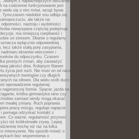
 Jednym z najważniejszych obszarów
h na codzienne funkcjonowanie jest
e wiele się o nim mówi, wciąż bywa
. Tymczasem niedobór snu odbija się
 samopoczuciu, ale także na
, odporności, nastroju i wydolności
Osoba niewyspana częściej podejmuje
ecyzje, ma mniejszą cierpliwość i
 sobie ze stresem. Dbanie o regularny
 oznacza wyłącznie odpowiedniej
n, lecz także stałą porę zasypiania,
e nadmiaru ekranów wieczorem i
arunków do odpoczynku. Czasem
ilka prostych zmian, aby zauważyć
awę jakości dnia. Kolejnym filarem
lu życia jest ruch. Nie musi on od razu
tensywnych treningów czy długich
anych na siłowni. Dla wielu osób dużo
est wprowadzenie regularnej
 najprostszej formie. Spacer, jazda na
ciąganie, krótka gimnastyka rano czy
schodów zamiast windy mogą okazać
em trwałej zmiany. Ruch poprawia
piera pracę mózgu, reguluje napięcie
 i pomaga odzyskać kontakt z
łem. Co ważne, regularność przynosi
yści niż krótkotrwałe zrywy. Lepiej
odziennie trochę niż raz na kilka
zo intensywnie. Nie sposób mówić o
wykach bez wspomnienia o