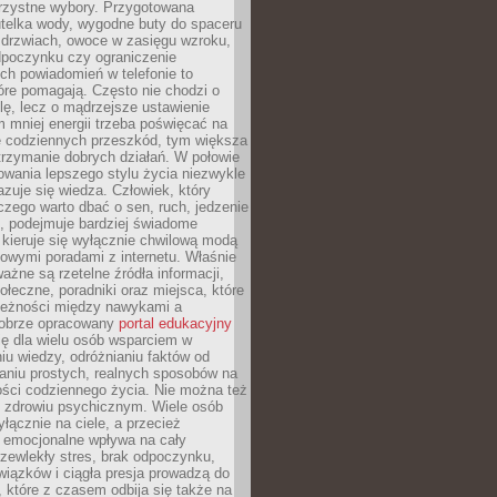
orzystne wybory. Przygotowana
utelka wody, wygodne buty do spaceru
 drzwiach, owoce w zasięgu wzroku,
dpoczynku czy ograniczenie
ch powiadomień w telefonie to
tóre pomagają. Często nie chodzi o
olę, lecz o mądrzejsze ustawienie
 mniej energii trzeba poświęcać na
 codziennych przeszkód, tym większa
trzymanie dobrych działań. W połowie
owania lepszego stylu życia niezwykle
uje się wiedza. Człowiek, który
czego warto dbać o sen, ruch, jedzenie
ę, podejmuje bardziej świadome
 kieruje się wyłącznie chwilową modą
owymi poradami z internetu. Właśnie
ważne są rzetelne źródła informacji,
łeczne, poradniki oraz miejsca, które
leżności między nawykami a
obrze opracowany
portal edukacyjny
ię dla wielu osób wsparciem w
u wiedzy, odróżnianiu faktów od
aniu prostych, realnych sposobów na
ości codziennego życia. Nie można też
 zdrowiu psychicznym. Wiele osób
yłącznie na ciele, a przecież
e emocjonalne wpływa na cały
zewlekły stres, brak odpoczynku,
iązków i ciągła presja prowadzą do
 które z czasem odbija się także na