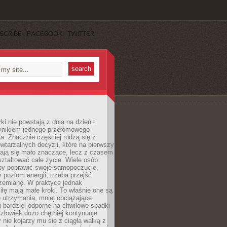
SCRIBE
FACEBOOK
TWITTER
i nie powstają z dnia na dzień i
ynikiem jednego przełomowego
a. Znacznie częściej rodzą się z
wtarzalnych decyzji, które na pierwszy
dają się mało znaczące, lecz z czasem
ztałtować całe życie. Wiele osób
by poprawić swoje samopoczucie,
 poziom energii, trzeba przejść
rzemianę. W praktyce jednak
iłę mają małe kroki. To właśnie one są
o utrzymania, mniej obciążające
i bardziej odporne na chwilowe spadki
złowiek dużo chętniej kontynuuje
y nie kojarzy mu się z ciągłą walką z