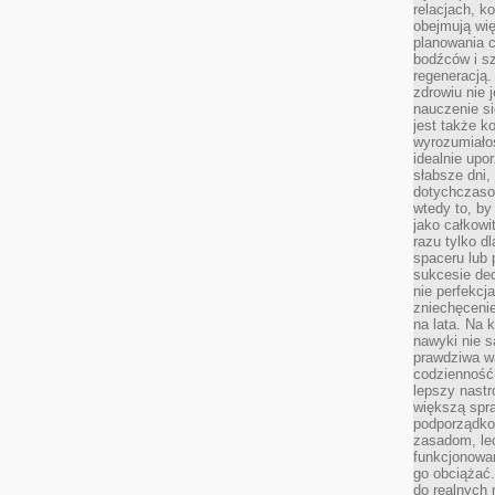
relacjach, k
obejmują wi
planowania c
bodźców i s
regeneracją
zdrowiu nie j
nauczenie s
jest także 
wyrozumiałoś
idealnie up
słabsze dni,
dotychczasow
wtedy to, by
jako całkowi
razu tylko d
spaceru lub 
sukcesie dec
nie perfekcj
zniechęceni
na lata. Na 
nawyki nie 
prawdziwa wa
codzienność.
lepszy nastr
większą spra
podporządko
zasadom, lec
funkcjonowan
go obciążać.
do realnych 