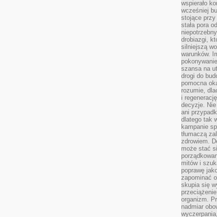
wspierało k
wcześniej b
stojące przy
stała pora o
niepotrzebny
drobiazgi, k
silniejszą w
warunków. Im
pokonywanie
szansa na u
drogi do bud
pomocna okaz
rozumie, dla
i regeneracj
decyzje. Nie
ani przypadk
dlatego tak 
kampanie spo
tłumaczą za
zdrowiem. D
może stać s
porządkowani
mitów i szuk
poprawę jak
zapominać o
skupia się w
przeciążeni
organizm. Pr
nadmiar obow
wyczerpania,