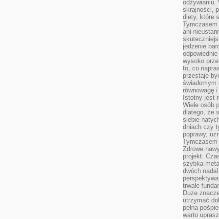
odżywianiu.
skrajności, 
diety, które
Tymczasem z
ani nieusta
skuteczniejs
jedzenie bar
odpowiednie
wysoko prze
to, co napra
przestaje b
świadomym e
równowagę i 
Istotny jest
Wiele osób p
dlatego, że 
siebie natyc
dniach czy t
poprawy, uzn
Tymczasem o
Zdrowe nawyk
projekt. Cz
szybka metam
dwóch nadal 
perspektywa
trwałe fund
Duże znacze
utrzymać dob
pełna pośpie
warto uprasz