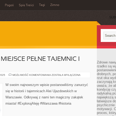
Tagi
Zimno
Pogoń
Spis Treści
SUB
 MIEJSCE PEŁNE TAJEMNIC I
Zdrowe nawyk
rzadko są w
postanowieni
drobnych, po
EXPLORUJ
 2025
MOŻLIWOŚĆ KOMENTOWANIA
ZOSTAŁA WYŁĄCZONA
rzut oka wy
ALEJĘ:
MIEJSCE
zaczynają ks
PEŁNE
W swoim najnowszym wpisie postanowiliśmy zanurzyć
uważa, że a
TAJEMNIC
I
kondycję czy
się w historii i tajemnicach Alei Ujazdowskich w
HISTORII
radykalną p
Warszawie. Odkrywaj z nami ten magiczny zakątek
największą s
łatwiejsze d
miasta! #ExplorujAleję #Warszawa #historia
psychicznie 
motywacji. C
proces, któr