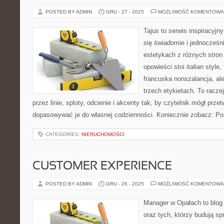
POSTED BY ADMIN
GRU - 27 - 2025
MOŻLIWOŚĆ KOMENTOWA
Tajus to serwis inspiracyjn
się świadomie i jednocześn
estetykach z różnych stron
opowieści stoi italian style
francuska nonszalancja, al
trzech etykietach. To raczej
przez linie, sploty, odcienie i akcenty tak, by czytelnik mógł prze
dopasowywać je do własnej codzienności. Koniecznie zobacz: Pora
CATEGORIES:
NIERUCHOMOŚCI
CUSTOMER EXPERIENCE
POSTED BY ADMIN
GRU - 26 - 2025
MOŻLIWOŚĆ KOMENTOWA
Manager w Opałach to blog dl
oraz tych, którzy budują sp