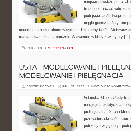
miejsce powstało po to, ab
treści dostarczać wdrożen
podejścia. Jeśli Twoja firm
ciągle gasisz pożary, ten p
oddech i zamienić chaos w system. Polecamy także: Motywowani
managerów i lekcje z porażek. W świecie, w którym wszyscy […]
CATEGORIES:
NIERUCHOMOŚCI
USTA – MODELOWANIE I PIELĘGNA
MODELOWANIE I PIELĘGNACJA
POSTED BY ADMIN
GRU - 21 - 2025
MOŻLIWOŚĆ KOMENTOWA
Gdańska Klinika Urody to p
medycyna estetyczna spoty
profesjonalną. Strona klini
przewodnik dla osób, które 
potrzeby swojej cery i po