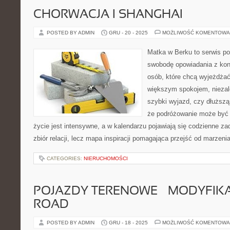
CHORWACJA I SHANGHAI
POSTED BY ADMIN
GRU - 20 - 2025
MOŻLIWOŚĆ KOMENTOWA
Matka w Berku to serwis po
swobodę opowiadania z kon
osób, które chcą wyjeżdżać 
większym spokojem, niezale
szybki wyjazd, czy dłuższą
że podróżowanie może być 
życie jest intensywne, a w kalendarzu pojawiają się codzienne zad
zbiór relacji, lecz mapa inspiracji pomagająca przejść od marzenia
CATEGORIES:
NIERUCHOMOŚCI
POJAZDY TERENOWE – MODYFIKA
ROAD
POSTED BY ADMIN
GRU - 18 - 2025
MOŻLIWOŚĆ KOMENTOWA