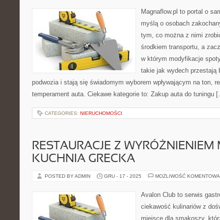
Magnaflow.pl to portal o s
myślą o osobach zakochan
tym, co można z nimi zrobić
środkiem transportu, a zac
w którym modyfikacje spoty
takie jak wydech przestaj
podwozia i stają się świadomym wyborem wpływającym na ton, r
temperament auta. Ciekawe kategorie to: Zakup auta do tuningu 
CATEGORIES:
NIERUCHOMOŚCI
RESTAURACJE Z WYRÓŻNIENIEM M
KUCHNIA GRECKA
POSTED BY ADMIN
GRU - 17 - 2025
MOŻLIWOŚĆ KOMENTOWA
Avalon Club to serwis gast
ciekawość kulinariów z doś
miejsce dla smakoszy, któr