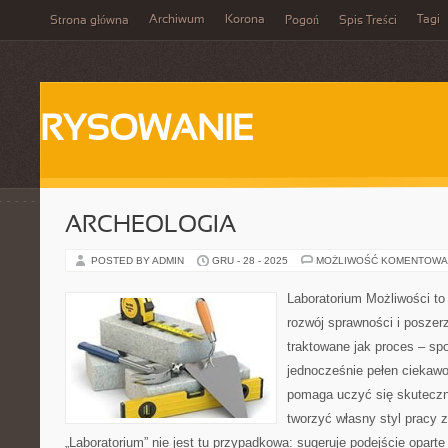
Archiwum
Korona
Tagi
Strona główna
Pogoń
Spis Treści
RYSOWANIE
ARCHEOLOGIA
POSTED BY ADMIN
GRU - 28 - 2025
MOŻLIWOŚĆ KOMENTOWA
Laboratorium Możliwości to
rozwój sprawności i poszer
traktowane jak proces – sp
jednocześnie pełen ciekawoś
pomaga uczyć się skuteczni
tworzyć własny styl pracy 
„Laboratorium” nie jest tu przypadkowa: sugeruje podejście oparte