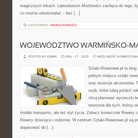
magicznych trikach. Laboratorium Możliwości zachęca do tego, by
co można udoskonalać – bez […]
CATEGORIES:
NIERUCHOMOŚCI
WOJEWÓDZTWO WARMIŃSKO-MA
POSTED BY ADMIN
GRU - 27 - 2025
MOŻLIWOŚĆ KOMENTOWA
Szlaki-Rowerowe.pl to blog 
jednym miejscu szlaki row
oraz recenzje akcesoriów. T
osób, które lubią jeździć re
chcą planować wycieczki be
tworzona dla tych, którzy w
środek transportu, ale też styl życia. Zobacz koniecznie Rowery ca
Rowery dziecięce i rodzinne. W centrum Szlaki-Rowerowe.pl są p
dopasować do […]