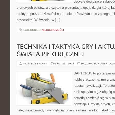
decyzje dotyczące zabiegów.
ofertowych opisów, ale czytelna prezentacja opcji, dzięki której ł
realnych potrzeb. Nowości na stronie to Powikłania po zabiegach 
przewlekłe. W świecie, w […]
CATEGORIES:
NIERUCHOMOŚCI
TECHNIKA I TAKTYKA GRY I AKT
ŚWIATA PIŁKI RĘCZNEJ
POSTED BY ADMIN
GRU - 21 - 2025
MOŻLIWOŚĆ KOMENTOWA
DAPTORUN to portal poświ
hobbystycznemu, mniej zn
radości rywalizacji. To prze
ruch spotyka się z chęcią o
potrafią zamienić się w his
powstaje z myślą o tych, kt
hale, małe zawody i wewnętrzny ogień, zamiast wielkich stadionó