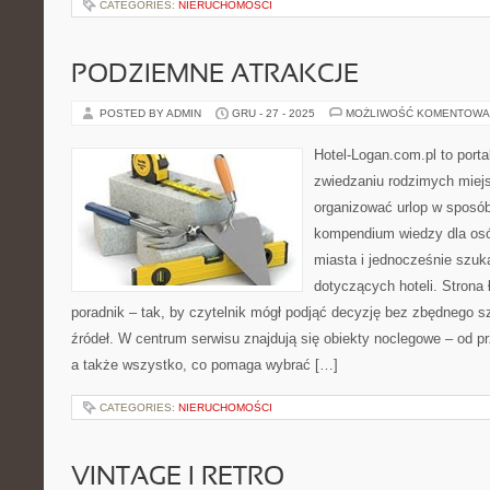
CATEGORIES:
NIERUCHOMOŚCI
PODZIEMNE ATRAKCJE
POSTED BY ADMIN
GRU - 27 - 2025
MOŻLIWOŚĆ KOMENTOWA
Hotel-Logan.com.pl to port
zwiedzaniu rodzimych miej
organizować urlop w sposób
kompendium wiedzy dla osó
miasta i jednocześnie szuk
dotyczących hoteli. Strona
poradnik – tak, by czytelnik mógł podjąć decyzję bez zbędnego s
źródeł. W centrum serwisu znajdują się obiekty noclegowe – od p
a także wszystko, co pomaga wybrać […]
CATEGORIES:
NIERUCHOMOŚCI
VINTAGE I RETRO