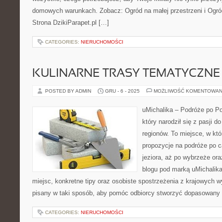
domowych warunkach. Zobacz: Ogród na małej przestrzeni i Ogró
Strona DzikiParapet.pl […]
CATEGORIES:
NIERUCHOMOŚCI
KULINARNE TRASY TEMATYCZNE
POSTED BY ADMIN
GRU - 6 - 2025
MOŻLIWOŚĆ KOMENTOWAN
uMichalika – Podróże po Pol
który narodził się z pasji 
regionów. To miejsce, w kt
propozycje na podróże po c
jeziora, aż po wybrzeże or
blogu pod marką uMichalika
miejsc, konkretne tipy oraz osobiste spostrzeżenia z krajowych w
pisany w taki sposób, aby pomóc odbiorcy stworzyć dopasowany
CATEGORIES:
NIERUCHOMOŚCI