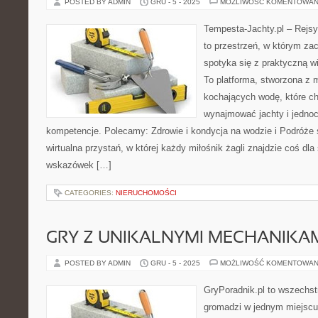
POSTED BY ADMIN
GRU - 5 - 2025
MOŻLIWOŚĆ KOMENTOWAN
Tempesta-Jachty.pl – Rejsy
to przestrzeń, w którym za
spotyka się z praktyczną wi
To platforma, stworzona z 
kochających wodę, które c
wynajmować jachty i jednoc
kompetencje. Polecamy: Zdrowie i kondycja na wodzie i Podróże s
wirtualna przystań, w której każdy miłośnik żagli znajdzie coś dla
wskazówek […]
CATEGORIES:
NIERUCHOMOŚCI
GRY Z UNIKALNYMI MECHANIKA
POSTED BY ADMIN
GRU - 5 - 2025
MOŻLIWOŚĆ KOMENTOWAN
GryPoradnik.pl to wszechstr
gromadzi w jednym miejscu 