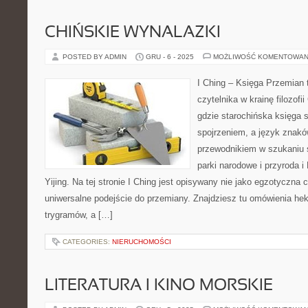
CHIŃSKIE WYNALAZKI
POSTED BY ADMIN
GRU - 6 - 2025
MOŻLIWOŚĆ KOMENTOWAN
I Ching – Księga Przemian t
czytelnika w krainę filozofi
gdzie starochińska księga 
spojrzeniem, a język znakó
przewodnikiem w szukaniu 
parki narodowe i przyroda i
Yijing. Na tej stronie I Ching jest opisywany nie jako egzotyczna 
uniwersalne podejście do przemiany. Znajdziesz tu omówienia he
trygramów, a […]
CATEGORIES:
NIERUCHOMOŚCI
LITERATURA I KINO MORSKIE