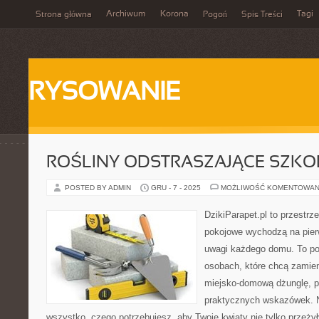
Archiwum
Korona
Tagi
Strona główna
Pogoń
Spis Treści
RYSOWANIE
ROŚLINY ODSTRASZAJĄCE SZKO
POSTED BY ADMIN
GRU - 7 - 2025
MOŻLIWOŚĆ KOMENTOWAN
DzikiParapet.pl to przestrz
pokojowe wychodzą na pierw
uwagi każdego domu. To po
osobach, które chcą zamie
miejsko-domową dżunglę, p
praktycznych wskazówek. N
wszystko, czego potrzebujesz, aby Twoje kwiaty nie tylko przeżył