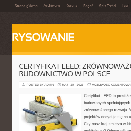
Archiwum
Korona
Tagi
Strona główna
Pogoń
Spis Treści
RYSOWANIE
CERTYFIKAT LEED: ZRÓWNOWA
BUDOWNICTWO W POLSCE
POSTED BY ADMIN
MAJ - 25 - 2025
MOŻLIWOŚĆ KOMENTOWA
Certyfikat LEED to prestiż
budowlanych spełniających
zrównoważonego rozwoju. W
projektów decyduje się na 
Czy nasz kraj zmierza w kie
architektury? Odpowiedź z