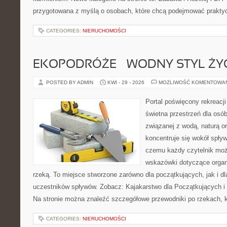
przygotowana z myślą o osobach, które chcą podejmować prakty
CATEGORIES:
NIERUCHOMOŚCI
EKOPODRÓŻE – WODNY STYL ŻY
POSTED BY ADMIN
KWI - 29 - 2026
MOŻLIWOŚĆ KOMENTOWA
Portal poświęcony rekreacj
świetna przestrzeń dla osób,
związanej z wodą, naturą o
koncentruje się wokół spły
czemu każdy czytelnik moż
wskazówki dotyczące organ
rzeką. To miejsce stworzone zarówno dla początkujących, jak i 
uczestników spływów. Zobacz: Kajakarstwo dla Początkujących i
Na stronie można znaleźć szczegółowe przewodniki po rzekach, k
CATEGORIES:
NIERUCHOMOŚCI