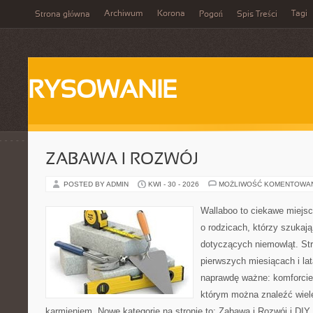
Archiwum
Korona
Tagi
Strona główna
Pogoń
Spis Treści
RYSOWANIE
ZABAWA I ROZWÓJ
POSTED BY ADMIN
KWI - 30 - 2026
MOŻLIWOŚĆ KOMENTOWA
Wallaboo to ciekawe miejsc
o rodzicach, którzy szukaj
dotyczących niemowląt. Str
pierwszych miesiącach i lat
naprawdę ważne: komforcie
którym można znaleźć wiel
karmieniem. Nowe kategorie na stronie to: Zabawa i Rozwój i DIY