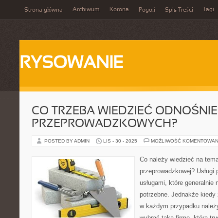
Archiwum
Korona
Tagi
Strona główna
Pogoń
Spis Treści
RYSOWANIE
CO TRZEBA WIEDZIEĆ ODNOŚNIE
PRZEPROWADZKOWYCH?
POSTED BY ADMIN
LIS - 30 - 2025
MOŻLIWOŚĆ KOMENTOWAN
Co należy wiedzieć na tema
przeprowadzkowej? Usługi 
usługami, które generalnie 
potrzebne. Jednakże kiedy 
w każdym przypadku należy
wybrać taką firmę, która tr