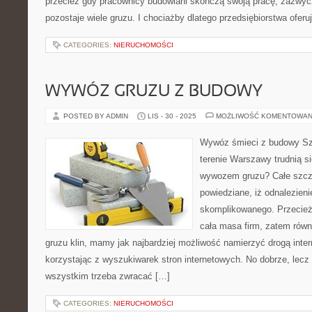
przecież gdy pracownicy budowlani skończą swoją pracę, zazwyc
pozostaje wiele gruzu. I chociażby dlatego przedsiębiorstwa oferu
CATEGORIES:
NIERUCHOMOŚCI
WYWÓZ GRUZU Z BUDOWY
POSTED BY ADMIN
LIS - 30 - 2025
MOŻLIWOŚĆ KOMENTOWAN
Wywóz śmieci z budowy Szu
terenie Warszawy trudnią s
wywozem gruzu? Całe szczę
powiedziane, iż odnalezienie
skomplikowanego. Przecież 
cała masa firm, zatem równi
gruzu klin, mamy jak najbardziej możliwość namierzyć drogą inte
korzystając z wyszukiwarek stron internetowych. No dobrze, lecz
wszystkim trzeba zwracać […]
CATEGORIES:
NIERUCHOMOŚCI