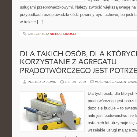
usługami przeprowadzkowymi. Należy zwrócić większą uwagę na 
przypadkach przeprowadzki Łódź powinny być fachowe, bo jeśli ta
w trakcie […]
CATEGORIES:
NIERUCHOMOŚCI
DLA TAKICH OSÓB, DLA KTÓRYC
KORZYSTANIE Z AGREGATU
PRĄDOTWÓRCZEGO JEST POTRZ
POSTED BY ADMIN
LIS - 30 - 2025
MOŻLIWOŚĆ KOMENTOWAN
Dla tych osób, dla których 
prądotwórczego jest potrz
dużo się buduje – to świet
miłe jeśli budownictwo nie 
ostatnich lat utrzymuje si
wszelakie usługi mające z