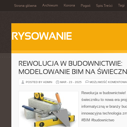
Archiwum
Korona
Tagi
Strona główna
Pogoń
Spis Treści
RYSOWANIE
REWOLUCJA W BUDOWNICTWIE:
MODELOWANIE BIM NA ŚWIECZN
POSTED BY ADMIN
MAR - 23 - 2025
MOŻLIWOŚĆ KOMENTOWA
Rewolucja w budownictwie!
świeczniku to nowa era pro
informatyczną w branży bud
innowacyjna technologia zmi
#BIM #budownictwo