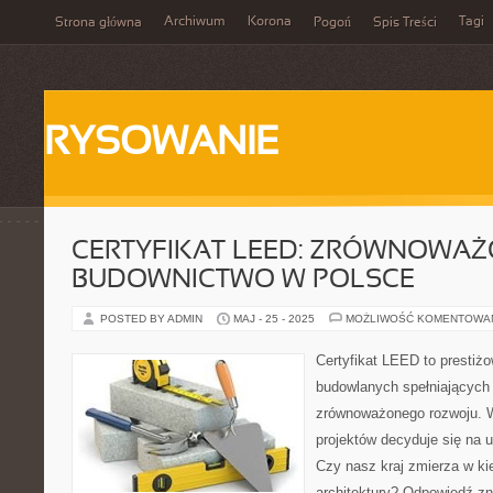
Archiwum
Korona
Tagi
Strona główna
Pogoń
Spis Treści
RYSOWANIE
CERTYFIKAT LEED: ZRÓWNOWA
BUDOWNICTWO W POLSCE
POSTED BY ADMIN
MAJ - 25 - 2025
MOŻLIWOŚĆ KOMENTOWA
Certyfikat LEED to prestiż
budowlanych spełniających
zrównoważonego rozwoju. W
projektów decyduje się na 
Czy nasz kraj zmierza w kie
architektury? Odpowiedź z