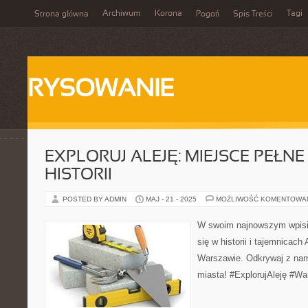
Archiwum
Korona
Tagi
Strona główna
Pogoń
Spis Treści
RYSOWANIE
EXPLORUJ ALEJĘ: MIEJSCE PEŁNE 
HISTORII
POSTED BY ADMIN
MAJ - 21 - 2025
MOŻLIWOŚĆ KOMENTOWA
W swoim najnowszym wpisi
się w historii i tajemnicach
Warszawie. Odkrywaj z nam
miasta! #ExplorujAleję #Wa