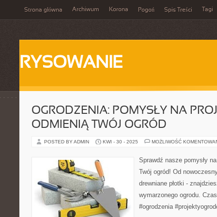
Archiwum
Korona
Tagi
Strona główna
Pogoń
Spis Treści
RYSOWANIE
OGRODZENIA: POMYSŁY NA PROJ
ODMIENIĄ TWÓJ OGRÓD
POSTED BY ADMIN
KWI - 30 - 2025
MOŻLIWOŚĆ KOMENTOWA
Sprawdź nasze pomysły na 
Twój ogród! Od nowoczesnyc
drewniane płotki - znajdzies
wymarzonego ogrodu. Czas
#ogrodzenia #projektyogrod