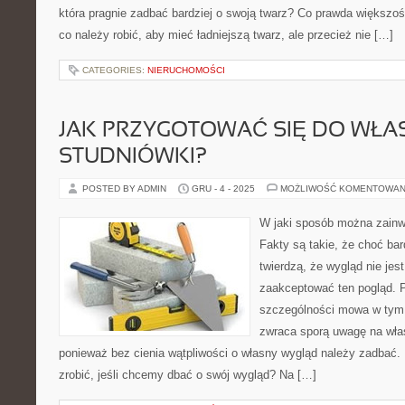
która pragnie zadbać bardziej o swoją twarz? Co prawda większoś
co należy robić, aby mieć ładniejszą twarz, ale przecież nie […]
CATEGORIES:
NIERUCHOMOŚCI
JAK PRZYGOTOWAĆ SIĘ DO WŁA
STUDNIÓWKI?
POSTED BY ADMIN
GRU - 4 - 2025
MOŻLIWOŚĆ KOMENTOWAN
W jaki sposób można zainw
Fakty są takie, że choć bar
twierdzą, że wygląd nie jes
zaakceptować ten pogląd. 
szczególności mowa w tym
zwraca sporą uwagę na włas
ponieważ bez cienia wątpliwości o własny wygląd należy zadbać
zrobić, jeśli chcemy dbać o swój wygląd? Na […]