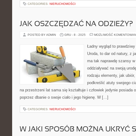
CATEGORIES:
NIERUCHOMOŚCI
JAK OSZCZĘDZAĆ NA ODZIEŻY?
POSTED BY ADMIN
GRU - 8 - 2025
MOŻLIWOŚĆ KOMENTOWAN
Ładny wygląd to prawdziwy 
Uroda, to dar od natury, z j
ma tak naprawdę szansy w 
oddziaływać na swoją urodę
rodzaju elementy, jak ubiór
podkreślić atuty swojego ci
na przestrzeni lat sama się kształtuje i człowiek jedynie posiada
poprzez dbanie o swoje ciało i jego higienę. W […]
CATEGORIES:
NIERUCHOMOŚCI
W JAKI SPOSÓB MOŻNA UKRYĆ 