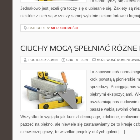
To samo tyczy się akcesori
Jednakowo jest jeżeli gra toczy się o ubieranie się. Żakiety są n
niektóre z nich są w rzeczy samej wybitnie niekomfortowe i krępuj
CATEGORIES:
NIERUCHOMOŚCI
CIUCHY MOGĄ SPEŁNIAĆ RÓŻNE 
POSTED BY ADMIN
GRU - 8 - 2025
MOŻLIWOŚĆ KOMENTOWAN
To zapewne coś normalnego
krok powstają pionierskie m
sprzedaży. Pociągają nas 
pięknymi ekspozycjami. Wk
oszałamiają nas cudownie 
pasaże wabią swoimi oferta
Wszystko to wygląda jak kunszt decoupage, zdobione, malowan
patrzeć na piękno, ale niewiele się zastanawiamy że to kreuje czło
człowieczej głowy, te wszelkie projekty dużych galerii […]