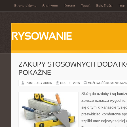
Archiwum
Korona
Tagi
Strona główna
Pogoń
Spis Treści
RYSOWANIE
ZAKUPY STOSOWNYCH DODATK
POKAŹNE
POSTED BY ADMIN
GRU - 9 - 2025
MOŻLIWOŚĆ KOMENTOWAN
Służą do ozdoby i są bard
zawsze oznacza wygodnie. 
się o tym kilkanaście tysię
przewidzieć komfortowe spo
szpilki oraz najzwyczajniej