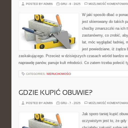
POSTED BY ADMIN
GRU - 8 - 2025
MOŻLIWOŚĆ KOMENTOWAN
W jaki sposób dbać o ponad
jest skierowany do takich 
choćby zmarszczki na ich t
zastanówmy, co zrobić, ab
lat, móc wyglądać ładniej, 
jest powiedziane, iż żądza
zaskakującego. Przecież w dzisiejszych czasach wśród bardzo wie
naprawdę panów, panuje kult młodości. Co zatem trzeba polecić 
CATEGORIES:
NIERUCHOMOŚCI
GDZIE KUPIĆ OBUWIE?
POSTED BY ADMIN
GRU - 7 - 2025
MOŻLIWOŚĆ KOMENTOWAN
Jak sporo taniej kupić obu
oczywistym jest to, że gdy
chciałaby zakupić sobie jak