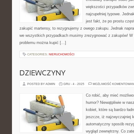
większości przypadków zwr
najzupełniej typowe. Jedn
jest fakt, że po prostu czę
zakupić martensy, to rezygnujemy z owego zakupu. Jednak napraw
we wszystkich przypadkach musimy zrezygnować z zakupów! W
problemu można kupić […]
CATEGORIES:
NIERUCHOMOŚCI
DZIEWCZYNY
POSTED BY ADMIN
GRU - 4 - 2025
MOŻLIWOŚĆ KOMENTOWAN
Co robić, aby mieć możliwo
humor? Niewątpliwie w nas
kobiet, które są bardzo ład
jeszcze, iż najzwyczajniej
automatyczny sposób rezyg
wygląd zewnętrzny. Co zate