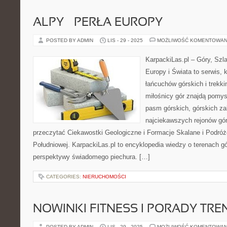
ALPY – PERŁA EUROPY
POSTED BY ADMIN
LIS - 29 - 2025
MOŻLIWOŚĆ KOMENTOWAN
KarpackiLas.pl – Góry, Szl
Europy i Świata to serwis, 
łańcuchów górskich i trekki
miłośnicy gór znajdą pomys
pasm górskich, górskich z
najciekawszych rejonów gór
przeczytać Ciekawostki Geologiczne i Formacje Skalane i Podró
Południowej. KarpackiLas.pl to encyklopedia wiedzy o terenach g
perspektywy świadomego piechura. […]
CATEGORIES:
NIERUCHOMOŚCI
NOWINKI FITNESS I PORADY TR
POSTED BY ADMIN
LIS - 29 - 2025
MOŻLIWOŚĆ KOMENTOWAN