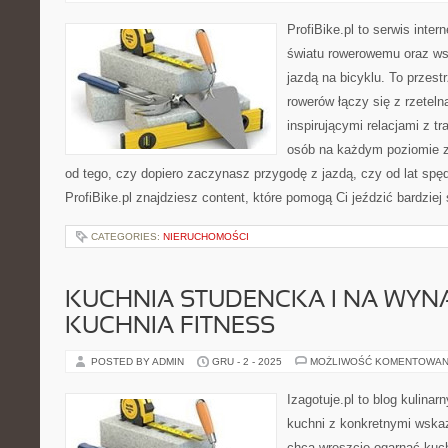
ProfiBike.pl to serwis inte
światu rowerowemu oraz ws
jazdą na bicyklu. To przest
rowerów łączy się z rzetel
inspirującymi relacjami z t
osób na każdym poziomie z
od tego, czy dopiero zaczynasz przygodę z jazdą, czy od lat sp
ProfiBike.pl znajdziesz content, które pomogą Ci jeździć bardziej
CATEGORIES:
NIERUCHOMOŚCI
KUCHNIA STUDENCKA I NA WYNA
KUCHNIA FITNESS
POSTED BY ADMIN
GRU - 2 - 2025
MOŻLIWOŚĆ KOMENTOWAN
Izagotuje.pl to blog kulinar
kuchni z konkretnymi wska
chcą wreszcie ogarnąć kuc