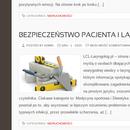
pozytywnych emocji. Na stronie krok po kroku […]
CATEGORIES:
NIERUCHOMOŚCI
BEZPIECZEŃSTWO PACJENTA I L
POSTED BY ADMIN
GRU - 1 - 2025
MOŻLIWOŚĆ KOMENTOWAN
LCL-Laryngolog.pl – stron
myślą o osobach dbających 
wiarygodnej wiedzy o laryng
którym informacja spotykają
skomplikowane zagadnieni
na prostym języku, zrozum
czytelnika. Ciekawe kategorie to: Medycyna sportowa i Dietetyka i
powstał po to, aby asystować w lepszym rozumieniu problemów o
typowych infekcji, przez przewlekłe schorzenia, aż […]
CATEGORIES:
NIERUCHOMOŚCI