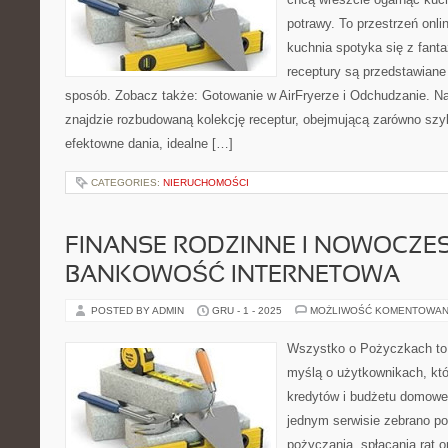
potrawy. To przestrzeń onl
kuchnia spotyka się z fanta
receptury są przedstawiane
sposób. Zobacz także: Gotowanie w AirFryerze i Odchudzanie. Na
znajdzie rozbudowaną kolekcję receptur, obejmującą zarówno szyb
efektowne dania, idealne […]
CATEGORIES:
NIERUCHOMOŚCI
FINANSE RODZINNE I NOWOCZE
BANKOWOŚĆ INTERNETOWA
POSTED BY ADMIN
GRU - 1 - 2025
MOŻLIWOŚĆ KOMENTOWAN
Wszystko o Pożyczkach to s
myślą o użytkownikach, któ
kredytów i budżetu domoweg
jednym serwisie zebrano p
pożyczania, spłacania rat 