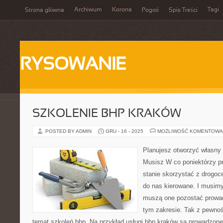
Archiwum
Korona
Tagi
Strona główna
Pogoń
Spis Treści
RYSOWANIE
SZKOLENIE BHP KRAKÓW
POSTED BY ADMIN
GRU - 16 - 2025
MOŻLIWOŚĆ KOMENTOWA
Planujesz otworzyć własny
Musisz W co poniektórzy p
stanie skorzystać z drogoce
do nas kierowane. I musim
muszą one pozostać prowa
tym zakresie. Tak z pewno
temat szkoleń bhp. Na przykład usługi bhp kraków są prowadzone