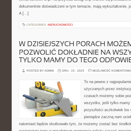
dokumentnie doświadczeni w tym temacie, mają wykształcenie, ja
A […]
CATEGORIES:
NIERUCHOMOŚCI
W DZISIEJSZYCH PORACH MOŻEM
POZWOLIĆ DOKŁADNIE NA WSZYS
TYLKO MAMY DO TEGO ODPOWI
POSTED BY ADMIN
GRU - 15 - 2025
MOŻLIWOŚĆ KOMENTOWA
To na pewno z najpopularn
użyczanych przez instytuc
czasach możemy sobie poz
wszystko, jeśli tylko mamy
przyszłości aczkolwiek los
pieniądze zaczną nam uciek
natomiast będzie skutkowało tym, że możemy zostać bez środk
następstwie tego w przydatnym momencie należy zacząć poważn