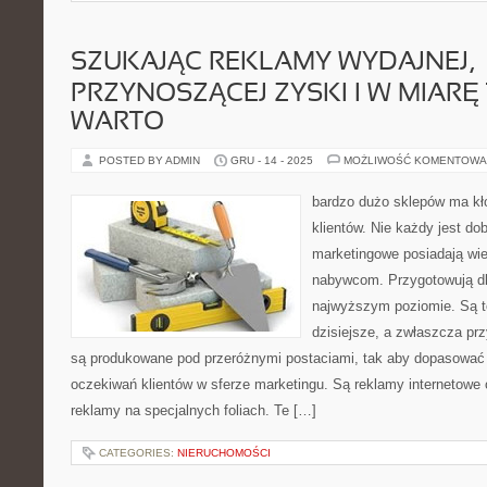
SZUKAJĄC REKLAMY WYDAJNEJ,
PRZYNOSZĄCEJ ZYSKI I W MIARĘ 
WARTO
POSTED BY ADMIN
GRU - 14 - 2025
MOŻLIWOŚĆ KOMENTOWA
bardzo dużo sklepów ma k
klientów. Nie każdy jest do
marketingowe posiadają wi
nabywcom. Przygotowują dl
najwyższym poziomie. Są t
dzisiejsze, a zwłaszcza pr
są produkowane pod przeróżnymi postaciami, tak aby dopasować 
oczekiwań klientów w sferze marketingu. Są reklamy internetowe 
reklamy na specjalnych foliach. Te […]
CATEGORIES:
NIERUCHOMOŚCI