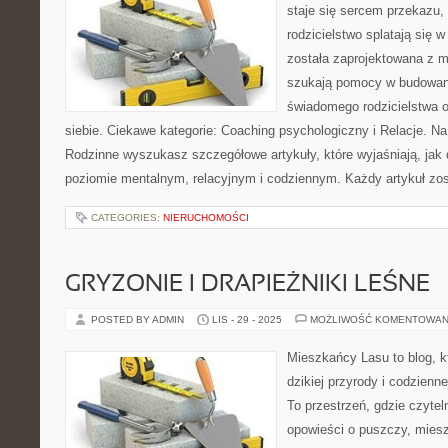
staje się sercem przekazu, 
rodzicielstwo splatają się 
została zaprojektowana z m
szukają pomocy w budowaniu
świadomego rodzicielstwa 
siebie. Ciekawe kategorie: Coaching psychologiczny i Relacje. Na
Rodzinne wyszukasz szczegółowe artykuły, które wyjaśniają, jak 
poziomie mentalnym, relacyjnym i codziennym. Każdy artykuł zos
CATEGORIES:
NIERUCHOMOŚCI
GRYZONIE I DRAPIEŻNIKI LEŚNE
POSTED BY ADMIN
LIS - 29 - 2025
MOŻLIWOŚĆ KOMENTOWAN
Mieszkańcy Lasu to blog, kt
dzikiej przyrody i codzienn
To przestrzeń, gdzie czytel
opowieści o puszczy, miesz