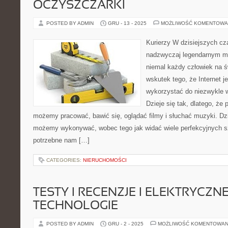
OCZYSZCZARKI
POSTED BY ADMIN
GRU - 13 - 2025
MOŻLIWOŚĆ KOMENTOWA
Kurierzy W dzisiejszych cza
nadzwyczaj legendarnym me
niemal każdy człowiek na św
wskutek tego, że Internet j
wykorzystać do niezwykle w
Dzieje się tak, dlatego, że
możemy pracować, bawić się, oglądać filmy i słuchać muzyki. Dzi
możemy wykonywać, wobec tego jak widać wiele perfekcyjnych sz
potrzebne nam […]
CATEGORIES:
NIERUCHOMOŚCI
TESTY I RECENZJE I ELEKTRYCZN
TECHNOLOGIE
POSTED BY ADMIN
GRU - 2 - 2025
MOŻLIWOŚĆ KOMENTOWAN