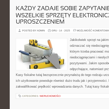
KAŻDY ZADAJE SOBIE ZAPYTANI
WSZELKIE SPRZĘTY ELEKTRONIC
UPROSZCZENIEM
POSTED BY ADMIN
GRU - 14 - 2025
MOŻLIWOŚĆ KOMENTOWA
Jakikolwiek sprzęt na jak
odznaczać się niedociągnię
którym trzeba pracować mo
niedociągnięciami i niesłyc
pozytywami. Jakim sposob
odpychające, natomiast przy
Kasy fiskalne tutaj bezsprzecznie przynależą do tego rodzaju ur
ich użytkowanie powoduje również dużo trudu jak i przyjemności
zakwalifikować prędkość wprowadzania danych. Tutaj kasy fiskal
CATEGORIES:
NIERUCHOMOŚCI