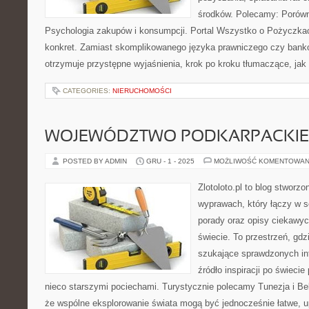
środków. Polecamy: Porówn
Psychologia zakupów i konsumpcji. Portal Wszystko o Pożyczkac
konkret. Zamiast skomplikowanego języka prawniczego czy bank
otrzymuje przystępne wyjaśnienia, krok po kroku tłumaczące, jak
CATEGORIES:
NIERUCHOMOŚCI
WOJEWÓDZTWO PODKARPACKIE 
POSTED BY ADMIN
GRU - 1 - 2025
MOŻLIWOŚĆ KOMENTOWAN
Zlotoloto.pl to blog stworz
wyprawach, który łączy w so
porady oraz opisy ciekawy
świecie. To przestrzeń, gdz
szukające sprawdzonych inf
źródło inspiracji po świeci
nieco starszymi pociechami. Turystycznie polecamy Tunezja i Belg
że wspólne eksplorowanie świata mogą być jednocześnie łatwe, 