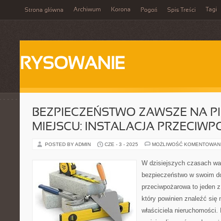
Archiwum
Korona
Tagi
Strona główna
Pogoń
Spis Treści
RYSOWANIE
BEZPIECZEŃSTWO ZAWSZE NA P
MIEJSCU: INSTALACJA PRZECIW
POSTED BY ADMIN
CZE - 3 - 2025
MOŻLIWOŚĆ KOMENTOWAN
W dzisiejszych czasach wa
bezpieczeństwo w swoim do
przeciwpożarowa to jeden 
który powinien znaleźć się 
właściciela nieruchomości.