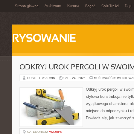
Archiwum
Korona
Tagi
Strona główna
Pogoń
Spis Treści
RYSOWANIE
ODKRYJ UROK PERGOLI W SWOI
POSTED BY ADMIN
CZE - 24 - 2025
MOŻLIWOŚĆ KOMENTOWA
Odkryj urok pergoli w swoim
stylowa konstrukcja nie tyl
wyjątkowego charakteru, al
miejsce do odpoczynku i re
Dowiedz się, jak stworzyć s
CATEGORIES:
MMORPG