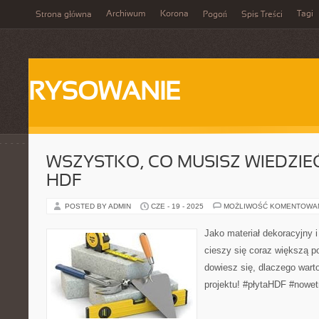
Archiwum
Korona
Tagi
Strona główna
Pogoń
Spis Treści
RYSOWANIE
WSZYSTKO, CO MUSISZ WIEDZIEĆ
HDF
POSTED BY ADMIN
CZE - 19 - 2025
MOŻLIWOŚĆ KOMENTOWA
Jako materiał dekoracyjny i
cieszy się coraz większą p
dowiesz się, dlaczego wart
projektu! #płytaHDF #nowe