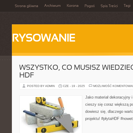
Archiwum
Korona
Tagi
Strona główna
Pogoń
Spis Treści
RYSOWANIE
WSZYSTKO, CO MUSISZ WIEDZIEĆ
HDF
POSTED BY ADMIN
CZE - 19 - 2025
MOŻLIWOŚĆ KOMENTOWA
Jako materiał dekoracyjny i
cieszy się coraz większą p
dowiesz się, dlaczego wart
projektu! #płytaHDF #nowe