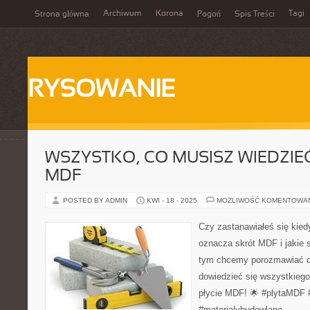
Archiwum
Korona
Tagi
Strona główna
Pogoń
Spis Treści
RYSOWANIE
WSZYSTKO, CO MUSISZ WIEDZIEĆ
MDF
POSTED BY ADMIN
KWI - 18 - 2025
MOŻLIWOŚĆ KOMENTOWA
Czy zastanawiałeś się kied
oznacza skrót MDF i jakie 
tym chcemy porozmawiać dzi
dowiedzieć się wszystkiego
płycie MDF! 🌟 #plytaMDF
#materialybudowlane