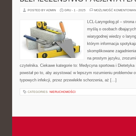
POSTED BY ADMIN
GRU - 1 - 2025
MOŻLIWOŚĆ KOMENTOWAN
LCL-Laryngolog.pl – stron
myślą o osobach dbających 
wiarygodnej wiedzy o laryng
którym informacja spotykają
skomplikowane zagadnieni
na prostym języku, zrozum
czytelnika. Ciekawe kategorie to: Medycyna sportowa i Dietetyka i
powstał po to, aby asystować w lepszym rozumieniu problemów o
typowych infekcji, przez przewlekłe schorzenia, aż […]
CATEGORIES:
NIERUCHOMOŚCI