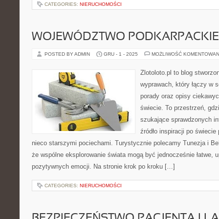
CATEGORIES:
NIERUCHOMOŚCI
WOJEWÓDZTWO PODKARPACKIE 
POSTED BY ADMIN
GRU - 1 - 2025
MOŻLIWOŚĆ KOMENTOWAN
Zlotoloto.pl to blog stworz
wyprawach, który łączy w so
porady oraz opisy ciekawy
świecie. To przestrzeń, gdz
szukające sprawdzonych inf
źródło inspiracji po świeci
nieco starszymi pociechami. Turystycznie polecamy Tunezja i Belg
że wspólne eksplorowanie świata mogą być jednocześnie łatwe, 
pozytywnych emocji. Na stronie krok po kroku […]
CATEGORIES:
NIERUCHOMOŚCI
BEZPIECZEŃSTWO PACJENTA I L