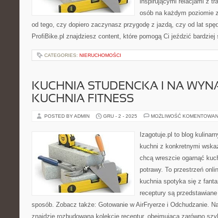
inspirującymi relacjami z t
osób na każdym poziomie z
od tego, czy dopiero zaczynasz przygodę z jazdą, czy od lat sp
ProfiBike.pl znajdziesz content, które pomogą Ci jeździć bardziej
CATEGORIES:
NIERUCHOMOŚCI
KUCHNIA STUDENCKA I NA WYNA
KUCHNIA FITNESS
POSTED BY ADMIN
GRU - 2 - 2025
MOŻLIWOŚĆ KOMENTOWAN
Izagotuje.pl to blog kulinar
kuchni z konkretnymi wska
chcą wreszcie ogarnąć kuc
potrawy. To przestrzeń onl
kuchnia spotyka się z fanta
receptury są przedstawiane
sposób. Zobacz także: Gotowanie w AirFryerze i Odchudzanie. Na
znajdzie rozbudowaną kolekcję receptur, obejmującą zarówno szyb