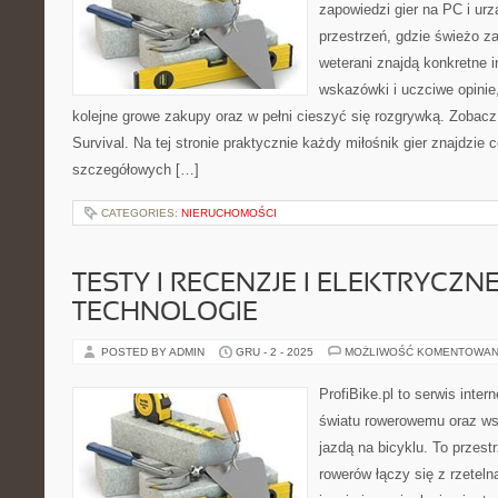
zapowiedzi gier na PC i ur
przestrzeń, gdzie świeżo z
weterani znajdą konkretne 
wskazówki i uczciwe opinie
kolejne growe zakupy oraz w pełni cieszyć się rozgrywką. Zobacz
Survival. Na tej stronie praktycznie każdy miłośnik gier znajdzie c
szczegółowych […]
CATEGORIES:
NIERUCHOMOŚCI
TESTY I RECENZJE I ELEKTRYCZN
TECHNOLOGIE
POSTED BY ADMIN
GRU - 2 - 2025
MOŻLIWOŚĆ KOMENTOWAN
ProfiBike.pl to serwis inte
światu rowerowemu oraz ws
jazdą na bicyklu. To przest
rowerów łączy się z rzetel