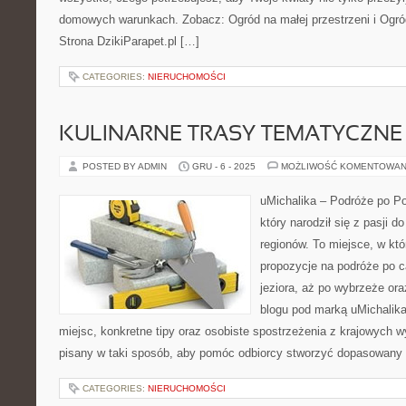
domowych warunkach. Zobacz: Ogród na małej przestrzeni i Ogró
Strona DzikiParapet.pl […]
CATEGORIES:
NIERUCHOMOŚCI
KULINARNE TRASY TEMATYCZNE
POSTED BY ADMIN
GRU - 6 - 2025
MOŻLIWOŚĆ KOMENTOWAN
uMichalika – Podróże po Pol
który narodził się z pasji 
regionów. To miejsce, w kt
propozycje na podróże po c
jeziora, aż po wybrzeże or
blogu pod marką uMichalika
miejsc, konkretne tipy oraz osobiste spostrzeżenia z krajowych w
pisany w taki sposób, aby pomóc odbiorcy stworzyć dopasowany
CATEGORIES:
NIERUCHOMOŚCI