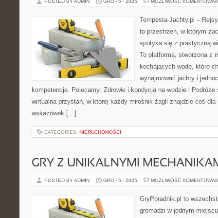
POSTED BY ADMIN
GRU - 5 - 2025
MOŻLIWOŚĆ KOMENTOWAN
Tempesta-Jachty.pl – Rejsy
to przestrzeń, w którym za
spotyka się z praktyczną wi
To platforma, stworzona z 
kochających wodę, które c
wynajmować jachty i jednoc
kompetencje. Polecamy: Zdrowie i kondycja na wodzie i Podróże s
wirtualna przystań, w której każdy miłośnik żagli znajdzie coś dla
wskazówek […]
CATEGORIES:
NIERUCHOMOŚCI
GRY Z UNIKALNYMI MECHANIKA
POSTED BY ADMIN
GRU - 5 - 2025
MOŻLIWOŚĆ KOMENTOWAN
GryPoradnik.pl to wszechstr
gromadzi w jednym miejscu 