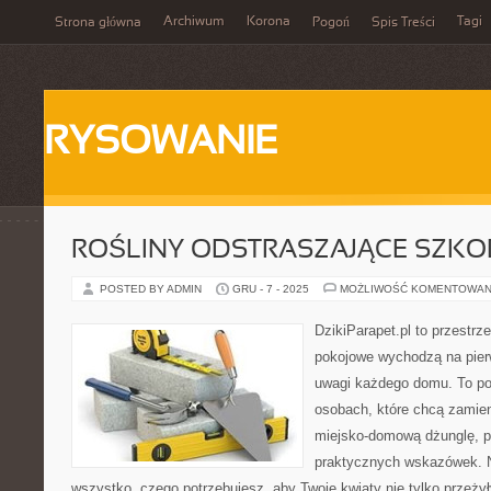
Archiwum
Korona
Tagi
Strona główna
Pogoń
Spis Treści
RYSOWANIE
ROŚLINY ODSTRASZAJĄCE SZKO
POSTED BY ADMIN
GRU - 7 - 2025
MOŻLIWOŚĆ KOMENTOWAN
DzikiParapet.pl to przestrz
pokojowe wychodzą na pierw
uwagi każdego domu. To po
osobach, które chcą zamie
miejsko-domową dżunglę, p
praktycznych wskazówek. N
wszystko, czego potrzebujesz, aby Twoje kwiaty nie tylko przeżył