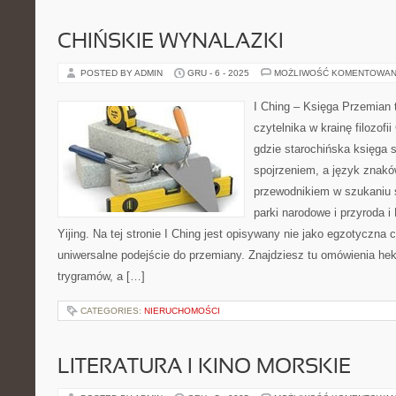
CHIŃSKIE WYNALAZKI
POSTED BY ADMIN
GRU - 6 - 2025
MOŻLIWOŚĆ KOMENTOWAN
I Ching – Księga Przemian t
czytelnika w krainę filozofi
gdzie starochińska księga 
spojrzeniem, a język znakó
przewodnikiem w szukaniu 
parki narodowe i przyroda i
Yijing. Na tej stronie I Ching jest opisywany nie jako egzotyczna 
uniwersalne podejście do przemiany. Znajdziesz tu omówienia he
trygramów, a […]
CATEGORIES:
NIERUCHOMOŚCI
LITERATURA I KINO MORSKIE