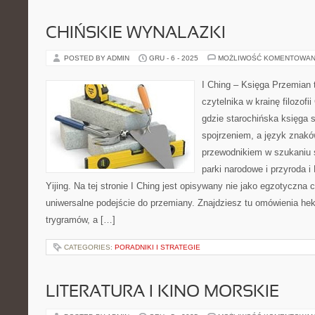
CHIŃSKIE WYNALAZKI
POSTED BY ADMIN
GRU - 6 - 2025
MOŻLIWOŚĆ KOMENTOWAN
I Ching – Księga Przemian t
czytelnika w krainę filozofi
gdzie starochińska księga 
spojrzeniem, a język znakó
przewodnikiem w szukaniu 
parki narodowe i przyroda i
Yijing. Na tej stronie I Ching jest opisywany nie jako egzotyczna 
uniwersalne podejście do przemiany. Znajdziesz tu omówienia he
trygramów, a […]
CATEGORIES:
PORADNIKI I STRATEGIE
LITERATURA I KINO MORSKIE