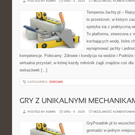
POSTED BY ADMIN
GRU - 5 - 2025
MOŻLIWOŚĆ KOMENTOWAN
Tempesta-Jachty.pl – Rejsy
to przestrzeń, w którym za
spotyka się z praktyczną wi
To platforma, stworzona z 
kochających wodę, które c
wynajmować jachty i jednoc
kompetencje. Polecamy: Zdrowie i kondycja na wodzie i Podróże s
wirtualna przystań, w której każdy miłośnik żagli znajdzie coś dla
wskazówek […]
CATEGORIES:
ZDROWIE
GRY Z UNIKALNYMI MECHANIKA
POSTED BY ADMIN
GRU - 5 - 2025
MOŻLIWOŚĆ KOMENTOWAN
GryPoradnik.pl to wszechstr
gromadzi w jednym miejscu 