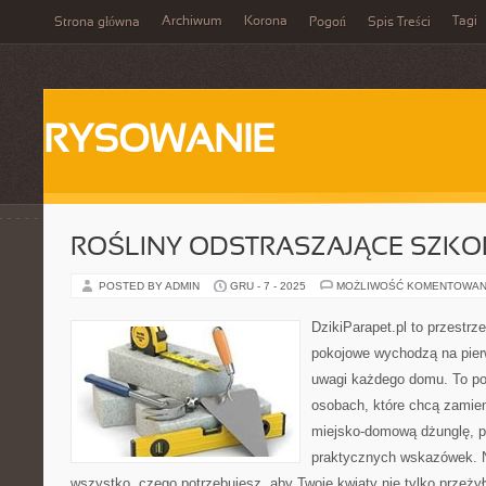
Archiwum
Korona
Tagi
Strona główna
Pogoń
Spis Treści
RYSOWANIE
ROŚLINY ODSTRASZAJĄCE SZKO
POSTED BY ADMIN
GRU - 7 - 2025
MOŻLIWOŚĆ KOMENTOWAN
DzikiParapet.pl to przestrz
pokojowe wychodzą na pierw
uwagi każdego domu. To po
osobach, które chcą zamie
miejsko-domową dżunglę, p
praktycznych wskazówek. N
wszystko, czego potrzebujesz, aby Twoje kwiaty nie tylko przeżył