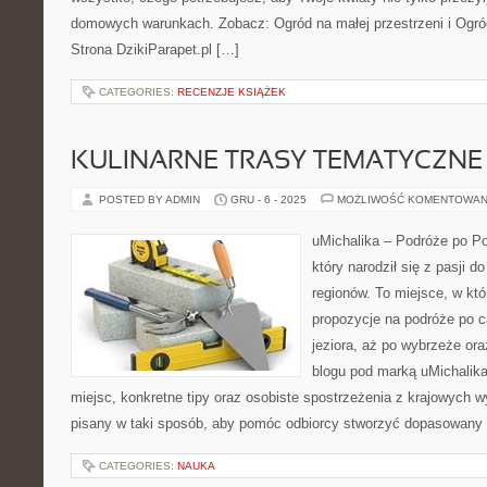
domowych warunkach. Zobacz: Ogród na małej przestrzeni i Ogró
Strona DzikiParapet.pl […]
CATEGORIES:
RECENZJE KSIĄŻEK
KULINARNE TRASY TEMATYCZNE
POSTED BY ADMIN
GRU - 6 - 2025
MOŻLIWOŚĆ KOMENTOWAN
uMichalika – Podróże po Pol
który narodził się z pasji 
regionów. To miejsce, w kt
propozycje na podróże po c
jeziora, aż po wybrzeże or
blogu pod marką uMichalika
miejsc, konkretne tipy oraz osobiste spostrzeżenia z krajowych w
pisany w taki sposób, aby pomóc odbiorcy stworzyć dopasowany
CATEGORIES:
NAUKA