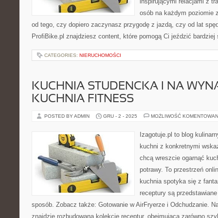
inspirującymi relacjami z t
osób na każdym poziomie z
od tego, czy dopiero zaczynasz przygodę z jazdą, czy od lat sp
ProfiBike.pl znajdziesz content, które pomogą Ci jeździć bardziej
CATEGORIES:
NIERUCHOMOŚCI
KUCHNIA STUDENCKA I NA WYNA
KUCHNIA FITNESS
POSTED BY ADMIN
GRU - 2 - 2025
MOŻLIWOŚĆ KOMENTOWAN
Izagotuje.pl to blog kulinar
kuchni z konkretnymi wska
chcą wreszcie ogarnąć kuc
potrawy. To przestrzeń onl
kuchnia spotyka się z fanta
receptury są przedstawiane
sposób. Zobacz także: Gotowanie w AirFryerze i Odchudzanie. Na
znajdzie rozbudowaną kolekcję receptur, obejmującą zarówno szyb