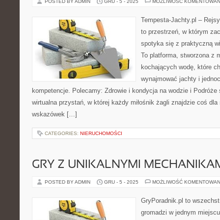
POSTED BY ADMIN
GRU - 5 - 2025
MOŻLIWOŚĆ KOMENTOWAN
Tempesta-Jachty.pl – Rejsy
to przestrzeń, w którym za
spotyka się z praktyczną wi
To platforma, stworzona z 
kochających wodę, które c
wynajmować jachty i jednoc
kompetencje. Polecamy: Zdrowie i kondycja na wodzie i Podróże s
wirtualna przystań, w której każdy miłośnik żagli znajdzie coś dla
wskazówek […]
CATEGORIES:
NIERUCHOMOŚCI
GRY Z UNIKALNYMI MECHANIKA
POSTED BY ADMIN
GRU - 5 - 2025
MOŻLIWOŚĆ KOMENTOWAN
GryPoradnik.pl to wszechstr
gromadzi w jednym miejscu 