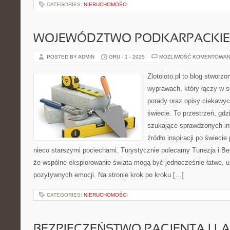
CATEGORIES:
NIERUCHOMOŚCI
WOJEWÓDZTWO PODKARPACKIE 
POSTED BY ADMIN
GRU - 1 - 2025
MOŻLIWOŚĆ KOMENTOWAN
Zlotoloto.pl to blog stworz
wyprawach, który łączy w so
porady oraz opisy ciekawy
świecie. To przestrzeń, gdz
szukające sprawdzonych inf
źródło inspiracji po świeci
nieco starszymi pociechami. Turystycznie polecamy Tunezja i Belg
że wspólne eksplorowanie świata mogą być jednocześnie łatwe, 
pozytywnych emocji. Na stronie krok po kroku […]
CATEGORIES:
NIERUCHOMOŚCI
BEZPIECZEŃSTWO PACJENTA I L