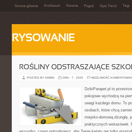
Archiwum
Korona
Tagi
Strona główna
Pogoń
Spis Treści
RYSOWANIE
ROŚLINY ODSTRASZAJĄCE SZKO
POSTED BY ADMIN
GRU - 7 - 2025
MOŻLIWOŚĆ KOMENTOWAN
DzikiParapet.pl to przestrz
pokojowe wychodzą na pierw
uwagi każdego domu. To po
osobach, które chcą zamie
miejsko-domową dżunglę, p
praktycznych wskazówek. N
wszystko, czego potrzebujesz, aby Twoje kwiaty nie tylko przeżył