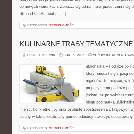
domowych warunkach. Zobacz: Ogród na małej przestrzeni i Ogró
Strona DzikiParapet.pl […]
CATEGORIES:
NIERUCHOMOŚCI
KULINARNE TRASY TEMATYCZNE
POSTED BY ADMIN
GRU - 6 - 2025
MOŻLIWOŚĆ KOMENTOWAN
uMichalika – Podróże po Pol
który narodził się z pasji 
regionów. To miejsce, w kt
propozycje na podróże po c
jeziora, aż po wybrzeże or
blogu pod marką uMichalika
miejsc, konkretne tipy oraz osobiste spostrzeżenia z krajowych w
pisany w taki sposób, aby pomóc odbiorcy stworzyć dopasowany
CATEGORIES:
NIERUCHOMOŚCI