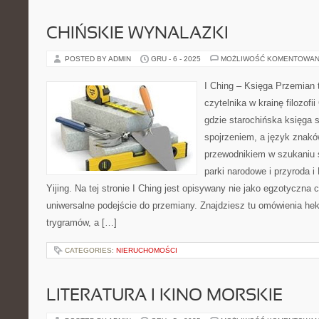
CHIŃSKIE WYNALAZKI
POSTED BY ADMIN
GRU - 6 - 2025
MOŻLIWOŚĆ KOMENTOWAN
I Ching – Księga Przemian t
czytelnika w krainę filozofi
gdzie starochińska księga 
spojrzeniem, a język znakó
przewodnikiem w szukaniu 
parki narodowe i przyroda i
Yijing. Na tej stronie I Ching jest opisywany nie jako egzotyczna 
uniwersalne podejście do przemiany. Znajdziesz tu omówienia he
trygramów, a […]
CATEGORIES:
NIERUCHOMOŚCI
LITERATURA I KINO MORSKIE