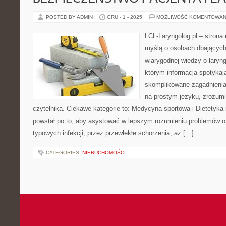
POSTED BY ADMIN
GRU - 1 - 2025
MOŻLIWOŚĆ KOMENTOWAN
LCL-Laryngolog.pl – stron
myślą o osobach dbających 
wiarygodnej wiedzy o laryng
którym informacja spotykają
skomplikowane zagadnieni
na prostym języku, zrozum
czytelnika. Ciekawe kategorie to: Medycyna sportowa i Dietetyka i
powstał po to, aby asystować w lepszym rozumieniu problemów o
typowych infekcji, przez przewlekłe schorzenia, aż […]
CATEGORIES:
NIERUCHOMOŚCI