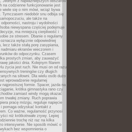
 Jednym z najważniejszych obszarów
h na codzienne funkcjonowanie jest
e wiele się o nim mówi, wciąż bywa
. Tymczasem niedobór snu odbija się
 samopoczuciu, ale także na
, odporności, nastroju i wydolności
Osoba niewyspana częściej podejmuje
ecyzje, ma mniejszą cierpliwość i
 sobie ze stresem. Dbanie o regularny
 oznacza wyłącznie odpowiedniej
n, lecz także stałą porę zasypiania,
e nadmiaru ekranów wieczorem i
arunków do odpoczynku. Czasem
ilka prostych zmian, aby zauważyć
awę jakości dnia. Kolejnym filarem
lu życia jest ruch. Nie musi on od razu
tensywnych treningów czy długich
anych na siłowni. Dla wielu osób dużo
est wprowadzenie regularnej
 najprostszej formie. Spacer, jazda na
ciąganie, krótka gimnastyka rano czy
schodów zamiast windy mogą okazać
em trwałej zmiany. Ruch poprawia
piera pracę mózgu, reguluje napięcie
 i pomaga odzyskać kontakt z
łem. Co ważne, regularność przynosi
yści niż krótkotrwałe zrywy. Lepiej
odziennie trochę niż raz na kilka
zo intensywnie. Nie sposób mówić o
wykach bez wspomnienia o