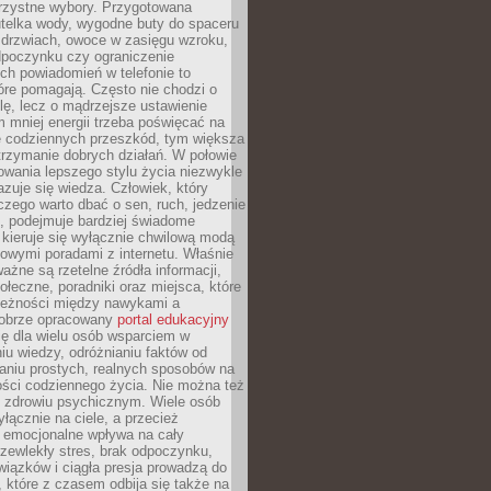
orzystne wybory. Przygotowana
utelka wody, wygodne buty do spaceru
 drzwiach, owoce w zasięgu wzroku,
dpoczynku czy ograniczenie
ch powiadomień w telefonie to
tóre pomagają. Często nie chodzi o
olę, lecz o mądrzejsze ustawienie
 mniej energii trzeba poświęcać na
 codziennych przeszkód, tym większa
trzymanie dobrych działań. W połowie
owania lepszego stylu życia niezwykle
uje się wiedza. Człowiek, który
czego warto dbać o sen, ruch, jedzenie
ę, podejmuje bardziej świadome
 kieruje się wyłącznie chwilową modą
owymi poradami z internetu. Właśnie
ważne są rzetelne źródła informacji,
łeczne, poradniki oraz miejsca, które
leżności między nawykami a
obrze opracowany
portal edukacyjny
ię dla wielu osób wsparciem w
u wiedzy, odróżnianiu faktów od
aniu prostych, realnych sposobów na
ości codziennego życia. Nie można też
 zdrowiu psychicznym. Wiele osób
yłącznie na ciele, a przecież
e emocjonalne wpływa na cały
zewlekły stres, brak odpoczynku,
iązków i ciągła presja prowadzą do
 które z czasem odbija się także na