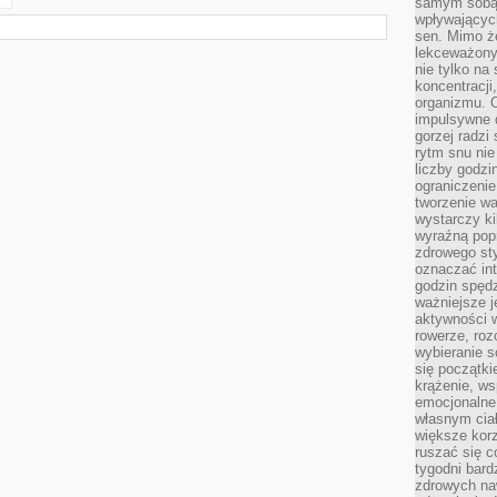
samym sobą.
wpływającyc
sen. Mimo ż
lekceważony
nie tylko na
koncentracji
organizmu. 
impulsywne d
gorzej radzi
rytm snu nie
liczby godzi
ograniczeni
tworzenie w
wystarczy k
wyraźną popr
zdrowego sty
oznaczać in
godzin spędz
ważniejsze j
aktywności w
rowerze, roz
wybieranie 
się początki
krążenie, ws
emocjonalne
własnym cia
większe korz
ruszać się c
tygodni bard
zdrowych na