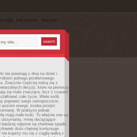
SCRIBE
FACEBOOK
TWITTER
i nie powstają z dnia na dzień i
ynikiem jednego przełomowego
a. Znacznie częściej rodzą się z
wtarzalnych decyzji, które na pierwszy
dają się mało znaczące, lecz z czasem
ztałtować całe życie. Wiele osób
by poprawić swoje samopoczucie,
 poziom energii, trzeba przejść
rzemianę. W praktyce jednak
iłę mają małe kroki. To właśnie one są
o utrzymania, mniej obciążające
i bardziej odporne na chwilowe spadki
złowiek dużo chętniej kontynuuje
y nie kojarzy mu się z ciągłą walką z