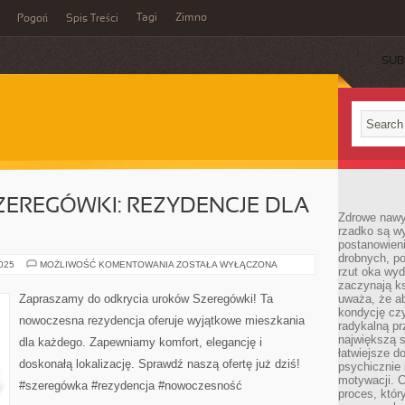
Tagi
Zimno
Pogoń
Spis Treści
SUB
ZEREGÓWKI: REZYDENCJE DLA
Zdrowe nawyk
rzadko są w
postanowieni
drobnych, po
ODKRYJ
2025
MOŻLIWOŚĆ KOMENTOWANIA
ZOSTAŁA WYŁĄCZONA
rzut oka wy
UROKI
SZEREGÓWKI:
zaczynają ks
REZYDENCJE
Zapraszamy do odkrycia uroków Szeregówki! Ta
uważa, że a
DLA
kondycję czy
KAŻDEGO
nowoczesna rezydencja oferuje wyjątkowe mieszkania
radykalną p
największą s
dla każdego. Zapewniamy komfort, elegancję i
łatwiejsze d
doskonałą lokalizację. Sprawdź naszą ofertę już dziś!
psychicznie 
motywacji. C
#szeregówka #rezydencja #nowoczesność
proces, któr