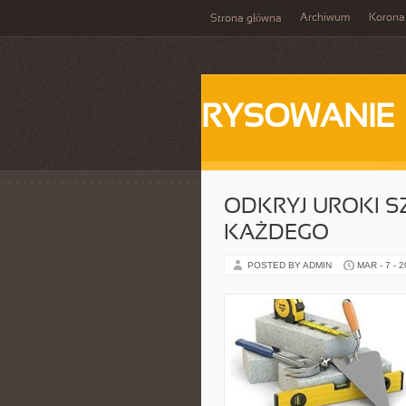
Archiwum
Korona
Strona główna
RYSOWANIE
ODKRYJ UROKI S
KAŻDEGO
POSTED BY ADMIN
MAR - 7 - 