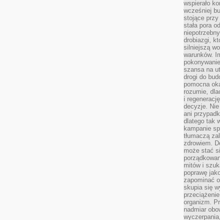
wspierało k
wcześniej b
stojące przy
stała pora o
niepotrzebny
drobiazgi, k
silniejszą w
warunków. Im
pokonywanie
szansa na u
drogi do bud
pomocna okaz
rozumie, dla
i regeneracj
decyzje. Nie
ani przypadk
dlatego tak 
kampanie spo
tłumaczą za
zdrowiem. D
może stać s
porządkowani
mitów i szuk
poprawę jak
zapominać o
skupia się w
przeciążeni
organizm. Pr
nadmiar obow
wyczerpania,