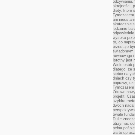
odżywianiu.
skrajności, 
diety, które
Tymczasem z
ani nieusta
skuteczniejs
jedzenie bar
odpowiednie
wysoko prze
to, co napra
przestaje b
świadomym e
równowagę i 
Istotny jest
Wiele osób p
dlatego, że 
siebie natyc
dniach czy t
poprawy, uzn
Tymczasem o
Zdrowe nawyk
projekt. Cz
szybka metam
dwóch nadal 
perspektywa
trwałe fund
Duże znacze
utrzymać dob
pełna pośpie
warto uprasz