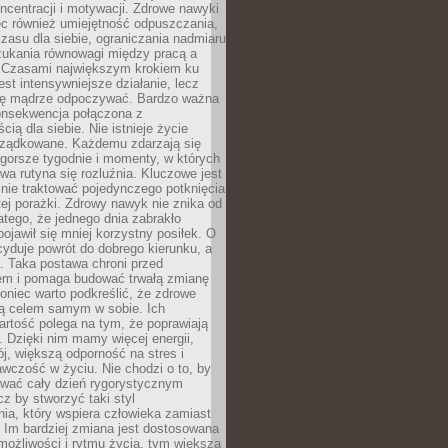
oncentracji i motywacji. Zdrowe nawyki
ęc również umiejętność odpuszczania,
zasu dla siebie, ograniczania nadmiaru
zukania równowagi między pracą a
. Czasami największym krokiem ku
est intensywniejsze działanie, lecz
ię mądrze odpoczywać. Bardzo ważna
konsekwencja połączona z
cią dla siebie. Nie istnieje życie
orządkowane. Każdemu zdarzają się
 gorsze tygodnie i momenty, w których
a rutyna się rozluźnia. Kluczowe jest
 nie traktować pojedynczego potknięcia
tej porażki. Zdrowy nawyk nie znika od
latego, że jednego dnia zabrakło
pojawił się mniej korzystny posiłek. O
yduje powrót do dobrego kierunku, a
a. Taka postawa chroni przed
em i pomaga budować trwałą zmianę
koniec warto podkreślić, że zdrowe
są celem samym w sobie. Ich
rtość polega na tym, że poprawiają
 Dzięki nim mamy więcej energii,
ój, większą odporność na stres i
wczość w życiu. Nie chodzi o to, by
wać cały dzień rygorystycznym
z by stworzyć taki styl
ia, który wspiera człowieka zamiast
 Im bardziej zmiana jest dostosowana
możliwości i rytmu życia, tym większa