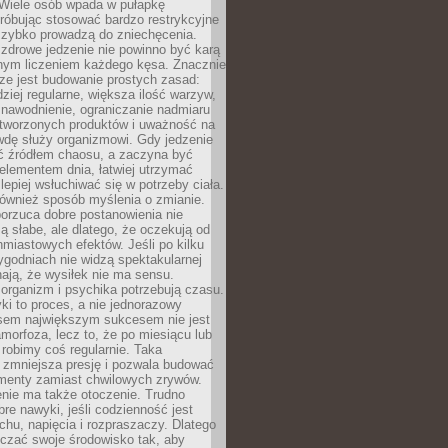
 Wiele osób wpada w pułapkę
próbując stosować bardzo restrykcyjne
 szybko prowadzą do zniechęcenia.
drowe jedzenie nie powinno być karą
nnym liczeniem każdego kęsa. Znacznie
ze jest budowanie prostych zasad:
dziej regularne, większa ilość warzyw,
 nawodnienie, ograniczanie nadmiaru
tworzonych produktów i uważność na
wdę służy organizmowi. Gdy jedzenie
yć źródłem chaosu, a zaczyna być
lementem dnia, łatwiej utrzymać
lepiej wsłuchiwać się w potrzeby ciała.
 również sposób myślenia o zmianie.
orzuca dobre postanowienia nie
są słabe, ale dlatego, że oczekują od
hmiastowych efektów. Jeśli po kilku
ygodniach nie widzą spektakularnej
ają, że wysiłek nie ma sensu.
rganizm i psychika potrzebują czasu.
i to proces, a nie jednorazowy
asem największym sukcesem nie jest
orfoza, lecz to, że po miesiącu lub
robimy coś regularnie. Taka
 zmniejsza presję i pozwala budować
amenty zamiast chwilowych zrywów.
nie ma także otoczenie. Trudno
re nawyki, jeśli codzienność jest
chu, napięcia i rozpraszaczy. Dlatego
czać swoje środowisko tak, aby