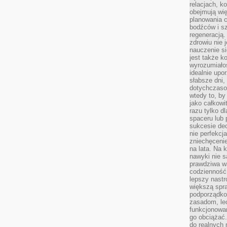
relacjach, k
obejmują wi
planowania c
bodźców i s
regeneracją
zdrowiu nie j
nauczenie s
jest także 
wyrozumiałoś
idealnie up
słabsze dni,
dotychczasow
wtedy to, by
jako całkowi
razu tylko d
spaceru lub 
sukcesie dec
nie perfekcj
zniechęceni
na lata. Na 
nawyki nie 
prawdziwa wa
codzienność.
lepszy nastr
większą spra
podporządko
zasadom, lec
funkcjonowan
go obciążać.
do realnych 