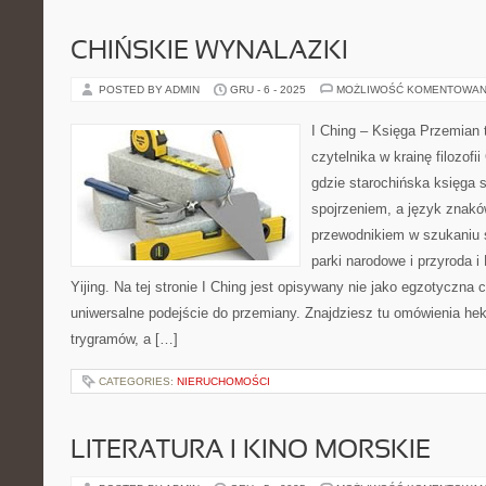
CHIŃSKIE WYNALAZKI
POSTED BY ADMIN
GRU - 6 - 2025
MOŻLIWOŚĆ KOMENTOWAN
I Ching – Księga Przemian t
czytelnika w krainę filozofi
gdzie starochińska księga 
spojrzeniem, a język znakó
przewodnikiem w szukaniu 
parki narodowe i przyroda i
Yijing. Na tej stronie I Ching jest opisywany nie jako egzotyczna 
uniwersalne podejście do przemiany. Znajdziesz tu omówienia he
trygramów, a […]
CATEGORIES:
NIERUCHOMOŚCI
LITERATURA I KINO MORSKIE