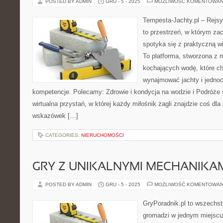
POSTED BY ADMIN
GRU - 5 - 2025
MOŻLIWOŚĆ KOMENTOWAN
Tempesta-Jachty.pl – Rejsy
to przestrzeń, w którym za
spotyka się z praktyczną wi
To platforma, stworzona z 
kochających wodę, które c
wynajmować jachty i jednoc
kompetencje. Polecamy: Zdrowie i kondycja na wodzie i Podróże s
wirtualna przystań, w której każdy miłośnik żagli znajdzie coś dla
wskazówek […]
CATEGORIES:
NIERUCHOMOŚCI
GRY Z UNIKALNYMI MECHANIKA
POSTED BY ADMIN
GRU - 5 - 2025
MOŻLIWOŚĆ KOMENTOWAN
GryPoradnik.pl to wszechstr
gromadzi w jednym miejscu 