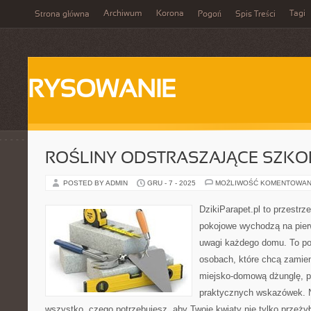
Archiwum
Korona
Tagi
Strona główna
Pogoń
Spis Treści
RYSOWANIE
ROŚLINY ODSTRASZAJĄCE SZKO
POSTED BY ADMIN
GRU - 7 - 2025
MOŻLIWOŚĆ KOMENTOWAN
DzikiParapet.pl to przestrz
pokojowe wychodzą na pierw
uwagi każdego domu. To po
osobach, które chcą zamie
miejsko-domową dżunglę, p
praktycznych wskazówek. N
wszystko, czego potrzebujesz, aby Twoje kwiaty nie tylko przeżył