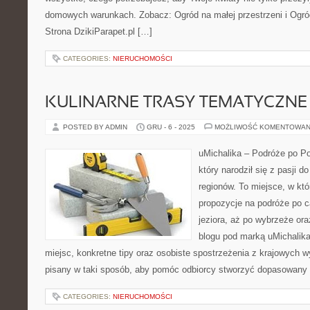
domowych warunkach. Zobacz: Ogród na małej przestrzeni i Ogró
Strona DzikiParapet.pl […]
CATEGORIES:
NIERUCHOMOŚCI
KULINARNE TRASY TEMATYCZNE
POSTED BY ADMIN
GRU - 6 - 2025
MOŻLIWOŚĆ KOMENTOWAN
uMichalika – Podróże po Pol
który narodził się z pasji 
regionów. To miejsce, w kt
propozycje na podróże po c
jeziora, aż po wybrzeże or
blogu pod marką uMichalika
miejsc, konkretne tipy oraz osobiste spostrzeżenia z krajowych w
pisany w taki sposób, aby pomóc odbiorcy stworzyć dopasowany
CATEGORIES:
NIERUCHOMOŚCI