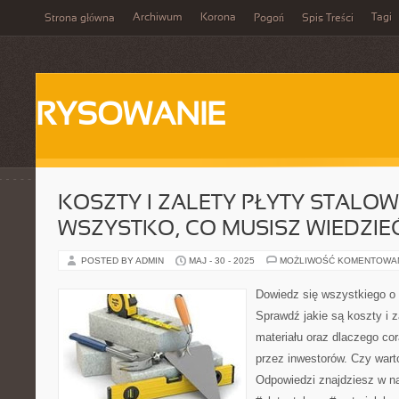
Archiwum
Korona
Tagi
Strona główna
Pogoń
Spis Treści
RYSOWANIE
KOSZTY I ZALETY PŁYTY STALOWE
WSZYSTKO, CO MUSISZ WIEDZIE
POSTED BY ADMIN
MAJ - 30 - 2025
MOŻLIWOŚĆ KOMENTOWA
Dowiedz się wszystkiego o 
Sprawdź jakie są koszty i z
materiału oraz dlaczego cor
przez inwestorów. Czy wart
Odpowiedzi znajdziesz w n