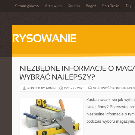
Archiwum
Korona
Tagi
Strona główna
Pogoń
Spis Treści
RYSOWANIE
NIEZBĘDNE INFORMACJE O MAG
WYBRAĆ NAJLEPSZY?
POSTED BY ADMIN
CZE - 7 - 2025
MOŻLIWOŚĆ KOMENTOWAN
Zastanawiasz się jak wybr
twojej firmy? Przeczytaj na
niezbędne informacje o tym
podczas wyboru magazynu