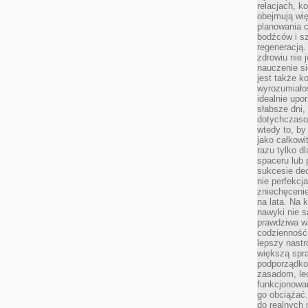
relacjach, k
obejmują wi
planowania c
bodźców i s
regeneracją
zdrowiu nie j
nauczenie s
jest także 
wyrozumiałoś
idealnie up
słabsze dni,
dotychczasow
wtedy to, by
jako całkowi
razu tylko d
spaceru lub 
sukcesie dec
nie perfekcj
zniechęceni
na lata. Na 
nawyki nie 
prawdziwa wa
codzienność.
lepszy nastr
większą spra
podporządko
zasadom, lec
funkcjonowan
go obciążać.
do realnych 