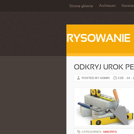
Archiwum
Korona
Strona główna
RYSOWANIE
ODKRYJ UROK PE
POSTED BY ADMIN
CZE - 24 -
CATEGORIES:
MMORPG