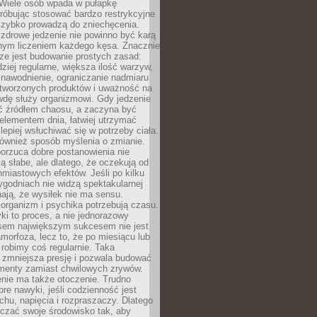
 Wiele osób wpada w pułapkę
próbując stosować bardzo restrykcyjne
 szybko prowadzą do zniechęcenia.
drowe jedzenie nie powinno być karą
nnym liczeniem każdego kęsa. Znacznie
ze jest budowanie prostych zasad:
dziej regularne, większa ilość warzyw,
 nawodnienie, ograniczanie nadmiaru
tworzonych produktów i uważność na
wdę służy organizmowi. Gdy jedzenie
yć źródłem chaosu, a zaczyna być
lementem dnia, łatwiej utrzymać
lepiej wsłuchiwać się w potrzeby ciała.
 również sposób myślenia o zmianie.
orzuca dobre postanowienia nie
są słabe, ale dlatego, że oczekują od
hmiastowych efektów. Jeśli po kilku
ygodniach nie widzą spektakularnej
ają, że wysiłek nie ma sensu.
rganizm i psychika potrzebują czasu.
i to proces, a nie jednorazowy
asem największym sukcesem nie jest
orfoza, lecz to, że po miesiącu lub
robimy coś regularnie. Taka
 zmniejsza presję i pozwala budować
amenty zamiast chwilowych zrywów.
nie ma także otoczenie. Trudno
re nawyki, jeśli codzienność jest
chu, napięcia i rozpraszaczy. Dlatego
czać swoje środowisko tak, aby