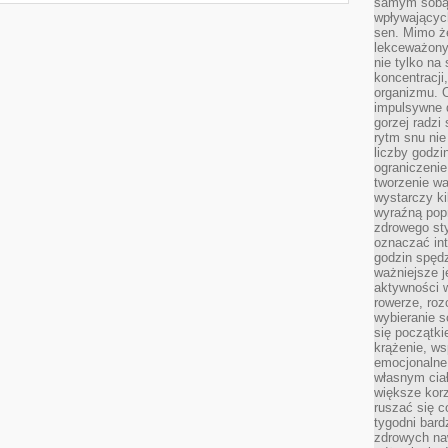
samym sobą.
wpływającyc
sen. Mimo ż
lekceważony
nie tylko na
koncentracji
organizmu. 
impulsywne d
gorzej radzi
rytm snu nie
liczby godzi
ograniczeni
tworzenie w
wystarczy k
wyraźną popr
zdrowego sty
oznaczać in
godzin spędz
ważniejsze j
aktywności w
rowerze, roz
wybieranie 
się początki
krążenie, ws
emocjonalne
własnym cia
większe korz
ruszać się c
tygodni bard
zdrowych na