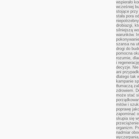
wspierało k
wcześniej b
stojące przy
stała pora o
niepotrzebny
drobiazgi, k
silniejszą w
warunków. Im
pokonywanie
szansa na u
drogi do bud
pomocna okaz
rozumie, dla
i regeneracj
decyzje. Nie
ani przypadk
dlatego tak 
kampanie spo
tłumaczą za
zdrowiem. D
może stać s
porządkowani
mitów i szuk
poprawę jak
zapominać o
skupia się w
przeciążeni
organizm. Pr
nadmiar obow
wyczerpania,