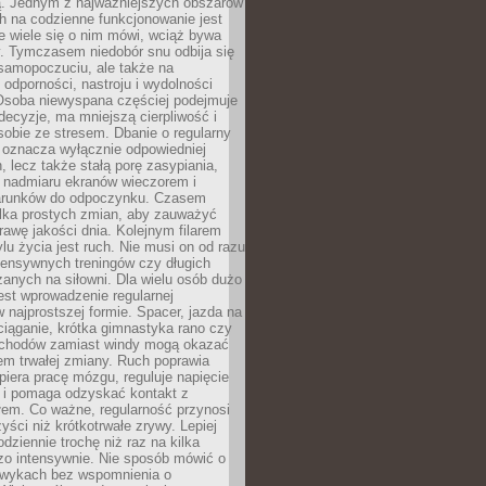
 Jednym z najważniejszych obszarów
h na codzienne funkcjonowanie jest
e wiele się o nim mówi, wciąż bywa
. Tymczasem niedobór snu odbija się
 samopoczuciu, ale także na
, odporności, nastroju i wydolności
Osoba niewyspana częściej podejmuje
ecyzje, ma mniejszą cierpliwość i
 sobie ze stresem. Dbanie o regularny
 oznacza wyłącznie odpowiedniej
n, lecz także stałą porę zasypiania,
e nadmiaru ekranów wieczorem i
arunków do odpoczynku. Czasem
ilka prostych zmian, aby zauważyć
awę jakości dnia. Kolejnym filarem
lu życia jest ruch. Nie musi on od razu
tensywnych treningów czy długich
anych na siłowni. Dla wielu osób dużo
est wprowadzenie regularnej
 najprostszej formie. Spacer, jazda na
ciąganie, krótka gimnastyka rano czy
schodów zamiast windy mogą okazać
em trwałej zmiany. Ruch poprawia
piera pracę mózgu, reguluje napięcie
 i pomaga odzyskać kontakt z
łem. Co ważne, regularność przynosi
yści niż krótkotrwałe zrywy. Lepiej
odziennie trochę niż raz na kilka
zo intensywnie. Nie sposób mówić o
wykach bez wspomnienia o