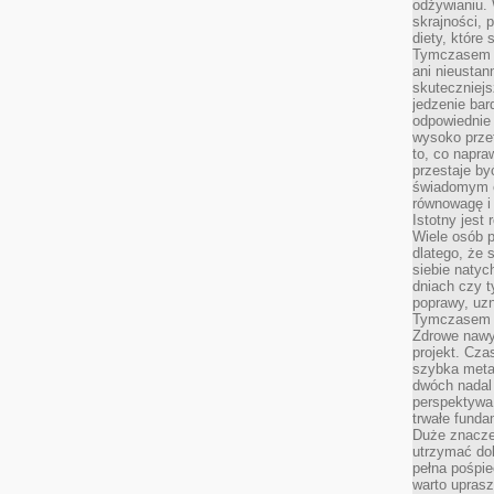
odżywianiu.
skrajności, 
diety, które
Tymczasem z
ani nieusta
skuteczniejs
jedzenie bar
odpowiednie
wysoko prze
to, co napra
przestaje b
świadomym e
równowagę i 
Istotny jest
Wiele osób p
dlatego, że 
siebie natyc
dniach czy t
poprawy, uzn
Tymczasem o
Zdrowe nawyk
projekt. Cz
szybka metam
dwóch nadal 
perspektywa
trwałe fund
Duże znacze
utrzymać dob
pełna pośpie
warto uprasz