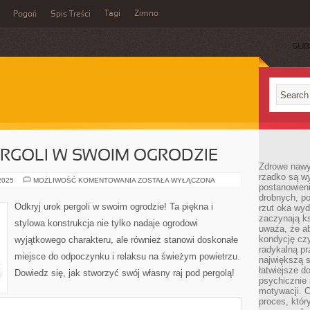
Tagi
Zimno
Pogoń
Spis Treści
SUB
RGOLI W SWOIM OGRODZIE
Zdrowe nawyk
rzadko są w
ODKRYJ
 2025
MOŻLIWOŚĆ KOMENTOWANIA
ZOSTAŁA WYŁĄCZONA
postanowieni
UROK
PERGOLI
drobnych, po
W
Odkryj urok pergoli w swoim ogrodzie! Ta piękna i
rzut oka wy
SWOIM
zaczynają ks
OGRODZIE
stylowa konstrukcja nie tylko nadaje ogrodowi
uważa, że a
kondycję czy
wyjątkowego charakteru, ale również stanowi doskonałe
radykalną p
miejsce do odpoczynku i relaksu na świeżym powietrzu.
największą s
łatwiejsze d
Dowiedz się, jak stworzyć swój własny raj pod pergolą!
psychicznie 
motywacji. C
proces, któr