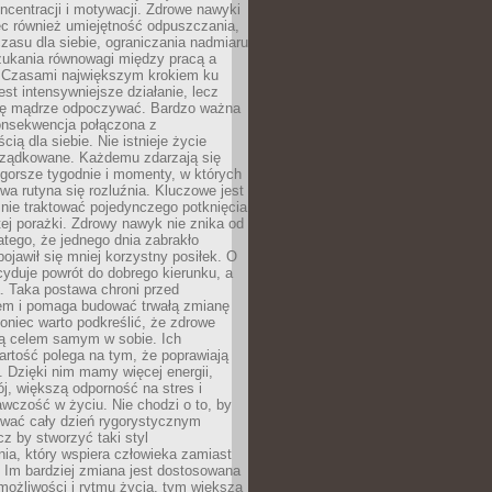
oncentracji i motywacji. Zdrowe nawyki
ęc również umiejętność odpuszczania,
zasu dla siebie, ograniczania nadmiaru
zukania równowagi między pracą a
. Czasami największym krokiem ku
est intensywniejsze działanie, lecz
ię mądrze odpoczywać. Bardzo ważna
konsekwencja połączona z
cią dla siebie. Nie istnieje życie
orządkowane. Każdemu zdarzają się
 gorsze tygodnie i momenty, w których
a rutyna się rozluźnia. Kluczowe jest
 nie traktować pojedynczego potknięcia
tej porażki. Zdrowy nawyk nie znika od
latego, że jednego dnia zabrakło
pojawił się mniej korzystny posiłek. O
yduje powrót do dobrego kierunku, a
a. Taka postawa chroni przed
em i pomaga budować trwałą zmianę
koniec warto podkreślić, że zdrowe
są celem samym w sobie. Ich
rtość polega na tym, że poprawiają
 Dzięki nim mamy więcej energii,
ój, większą odporność na stres i
wczość w życiu. Nie chodzi o to, by
wać cały dzień rygorystycznym
z by stworzyć taki styl
ia, który wspiera człowieka zamiast
 Im bardziej zmiana jest dostosowana
możliwości i rytmu życia, tym większa