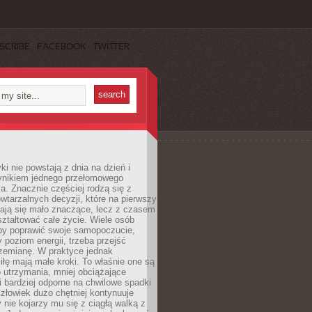
SCRIBE
FACEBOOK
TWITTER
i nie powstają z dnia na dzień i
ynikiem jednego przełomowego
a. Znacznie częściej rodzą się z
wtarzalnych decyzji, które na pierwszy
dają się mało znaczące, lecz z czasem
ztałtować całe życie. Wiele osób
by poprawić swoje samopoczucie,
 poziom energii, trzeba przejść
rzemianę. W praktyce jednak
iłę mają małe kroki. To właśnie one są
o utrzymania, mniej obciążające
i bardziej odporne na chwilowe spadki
złowiek dużo chętniej kontynuuje
y nie kojarzy mu się z ciągłą walką z