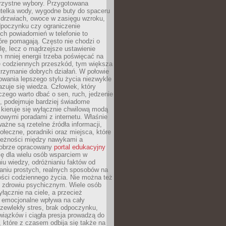
orzystne wybory. Przygotowana
utelka wody, wygodne buty do spaceru
 drzwiach, owoce w zasięgu wzroku,
dpoczynku czy ograniczenie
ch powiadomień w telefonie to
tóre pomagają. Często nie chodzi o
olę, lecz o mądrzejsze ustawienie
 mniej energii trzeba poświęcać na
 codziennych przeszkód, tym większa
trzymanie dobrych działań. W połowie
owania lepszego stylu życia niezwykle
uje się wiedza. Człowiek, który
czego warto dbać o sen, ruch, jedzenie
ę, podejmuje bardziej świadome
 kieruje się wyłącznie chwilową modą
owymi poradami z internetu. Właśnie
ważne są rzetelne źródła informacji,
łeczne, poradniki oraz miejsca, które
leżności między nawykami a
obrze opracowany
portal edukacyjny
ię dla wielu osób wsparciem w
u wiedzy, odróżnianiu faktów od
aniu prostych, realnych sposobów na
ości codziennego życia. Nie można też
 zdrowiu psychicznym. Wiele osób
yłącznie na ciele, a przecież
e emocjonalne wpływa na cały
zewlekły stres, brak odpoczynku,
iązków i ciągła presja prowadzą do
 które z czasem odbija się także na