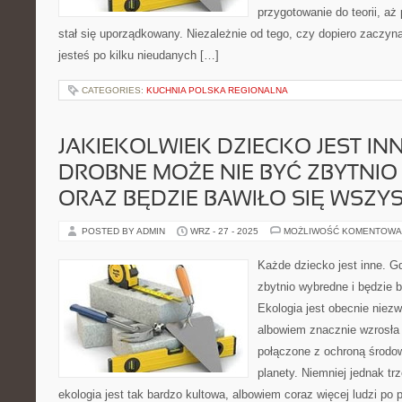
przygotowanie do teorii, a
stał się uporządkowany. Niezależnie od tego, czy dopiero zaczyn
jesteś po kilku nieudanych […]
CATEGORIES:
KUCHNIA POLSKA REGIONALNA
JAKIEKOLWIEK DZIECKO JEST INNE
DROBNE MOŻE NIE BYĆ ZBYTNI
ORAZ BĘDZIE BAWIŁO SIĘ WSZYS
POSTED BY ADMIN
WRZ - 27 - 2025
MOŻLIWOŚĆ KOMENTOWA
Każde dziecko jest inne. G
zbytnio wybredne i będzie b
Ekologia jest obecnie niezw
albowiem znacznie wzrosła
połączone z ochroną środow
planety. Niemniej jednak tr
ekologia jest tak bardzo kultowa, albowiem coraz więcej ludzi po