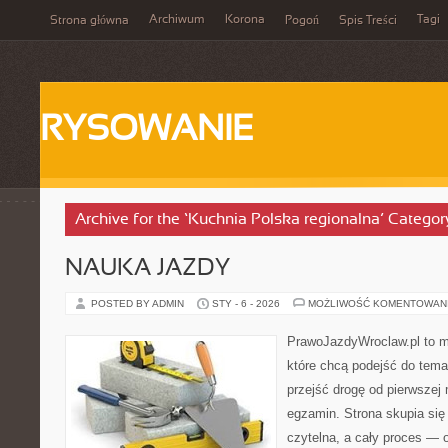
Archiwum
Korona
Tagi
Strona główna
Pogoń
Spis Treści
RYSOWANIE
Archive for the ‘Kuchnia Polska regionalna’ Categor
NAUKA JAZDY
POSTED BY ADMIN
STY - 6 - 2026
MOŻLIWOŚĆ KOMENTOWAN
PrawoJazdyWroclaw.pl to m
które chcą podejść do tema
przejść drogę od pierwszej 
egzamin. Strona skupia się
czytelna, a cały proces — 