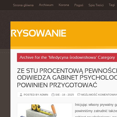
Archiwum
Korona
Tagi
Strona główna
Pogoń
Spis Treści
RYSOWANIE
Archive for the ‘Medycyna środowiskowa’ Category
ZE STU PROCENTOWĄ PEWNOŚCI
ODWIEDZA GABINET PSYCHOLOG
POWINIEN PRZYGOTOWAĆ
POSTED BY ADMIN
SIE - 16 - 2025
MOŻLIWOŚĆ KOMENTOWA
Inicjując własny prywatny g
powinniśmy zatrudnić także