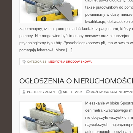
gabinet psychologiczny, p
także pracowników do pomo
powinniśmy w dużej mierze
kwalifikacje, doświadczenie
zapominajmy, iż mają one posiadać kontakt z pacjentami, którzy
pomocy. Nie mogą więc być to osoby nerwowe oraz nieuprzejme.
psychologiczny typu http://psychologskorzewo.pl/, ma w swoim wn
pomagają lekarzowi. Może […]
CATEGORIES:
MEDYCYNA ŚRODOWISKOWA
OGŁOSZENIA O NIERUCHOMOŚC
POSTED BY ADMIN
SIE - 1 - 2025
MOŻLIWOŚĆ KOMENTOWAN
Mieszkanie w bloku Spostrz
cen metra kwadratowego mie
nie dotyczyło wszystkich m
największych i najprężniej 
aglomeracjach, popyt na n