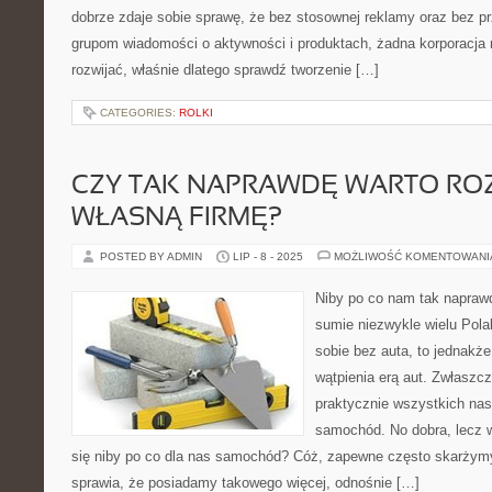
dobrze zdaje sobie sprawę, że bez stosownej reklamy oraz bez 
grupom wiadomości o aktywności i produktach, żadna korporacja 
rozwijać, właśnie dlatego sprawdź tworzenie […]
CATEGORIES:
ROLKI
CZY TAK NAPRAWDĘ WARTO RO
WŁASNĄ FIRMĘ?
POSTED BY ADMIN
LIP - 8 - 2025
MOŻLIWOŚĆ KOMENTOWAN
Niby po co nam tak napra
sumie niezwykle wielu Pola
sobie bez auta, to jednakż
wątpienia erą aut. Zwłaszcz
praktycznie wszystkich na
samochód. No dobra, lecz 
się niby po co dla nas samochód? Cóż, zapewne często skarżymy
sprawia, że posiadamy takowego więcej, odnośnie […]