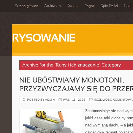
Archiwum
Korona
Tagi
Strona główna
Pogoń
Spis Treści
RYSOWANIE
Archive for the ‘Runy i ich znaczenie’ Category
NIE UBÓSTWIAMY MONOTONII.
PRZYZWYCZAJAMY SIĘ DO PRZ
POSTED BY ADMIN
WRZ - 11 - 2025
MOŻLIWOŚĆ KOMENTOWA
Zastanawiając się nad wym
jakiś czas taki globalny re
nad wymianą dachu – a jakk
całościowy remont połączo