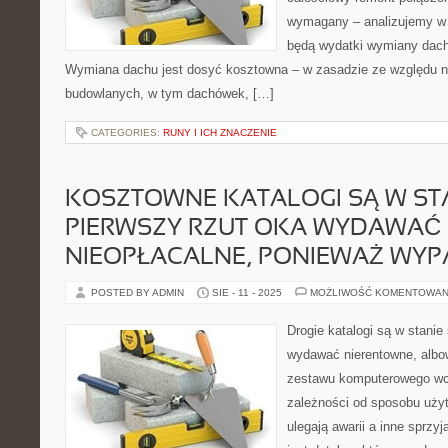
wymagany – analizujemy w g
będą wydatki wymiany dachu
Wymiana dachu jest dosyć kosztowna – w zasadzie ze względu n
budowlanych, w tym dachówek, […]
CATEGORIES:
RUNY I ICH ZNACZENIE
KOSZTOWNE KATALOGI SĄ W STA
PIERWSZY RZUT OKA WYDAWAĆ
NIEOPŁACALNE, PONIEWAŻ WY
POSTED BY ADMIN
SIE - 11 - 2025
MOŻLIWOŚĆ KOMENTOWAN
Drogie katalogi są w stanie
wydawać nierentowne, albo
zestawu komputerowego wc
zależności od sposobu użyt
ulegają awarii a inne sprzy