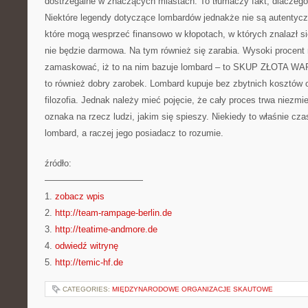
dostrzegalne w znaczących miastach. To tłumaczy fakt, dlaczego
Niektóre legendy dotyczące lombardów jednakże nie są autentyczn
które mogą wesprzeć finansowo w kłopotach, w których znalazł 
nie będzie darmowa. Na tym również się zarabia. Wysoki procent r
zamaskować, iż to na nim bazuje lombard – to SKUP ZŁOTA W
to również dobry zarobek. Lombard kupuje bez zbytnich kosztów o
filozofia. Jednak należy mieć pojęcie, że cały proces trwa niezmier
oznaka na rzecz ludzi, jakim się spieszy. Niekiedy to właśnie cza
lombard, a raczej jego posiadacz to rozumie.
źródło:
———————————
1.
zobacz wpis
2.
http://team-rampage-berlin.de
3.
http://teatime-andmore.de
4.
odwiedź witrynę
5.
http://temic-hf.de
CATEGORIES:
MIĘDZYNARODOWE ORGANIZACJE SKAUTOWE