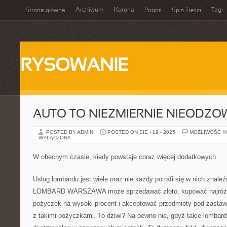
Archiwum
Korona
Tagi
Strona główna
Pogoń
Spis Treści
RYSOWANIE
AUTO TO NIEZMIERNIE NIEODZ
POSTED BY ADMIN
POSTED ON SIE - 19 - 2025
MOŻLIWOŚĆ 
WYŁĄCZONA
W obecnym czasie, kiedy powstaje coraz więcej dodatkowych
Usług lombardu jest wiele oraz nie każdy potrafi się w nich znaleź
LOMBARD WARSZAWA może sprzedawać złoto, kupować najróżni
pożyczek na wysoki procent i akceptować przedmioty pod zastaw,
z takimi pożyczkami. To dziwi? Na pewno nie, gdyż takie lombardy