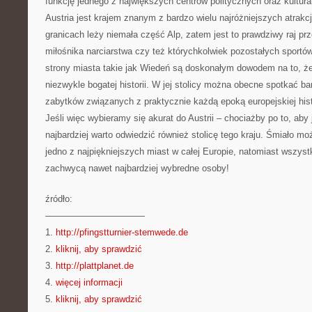
funkcję jednego z największych centrów politycznych oraz kultura
Austria jest krajem znanym z bardzo wielu najróżniejszych atrakc
granicach leży niemała część Alp, zatem jest to prawdziwy raj p
miłośnika narciarstwa czy też którychkolwiek pozostałych sportó
strony miasta takie jak Wiedeń są doskonałym dowodem na to, że 
niezwykle bogatej historii. W jej stolicy można obecne spotkać ba
zabytków związanych z praktycznie każdą epoką europejskiej histo
Jeśli więc wybieramy się akurat do Austrii – chociażby po to, aby 
najbardziej warto odwiedzić również stolicę tego kraju. Śmiało mo
jedno z najpiękniejszych miast w całej Europie, natomiast wszystk
zachwycą nawet najbardziej wybredne osoby!
źródło:
———————————
1.
http://pfingstturnier-stemwede.de
2.
kliknij, aby sprawdzić
3.
http://plattplanet.de
4.
więcej informacji
5.
kliknij, aby sprawdzić