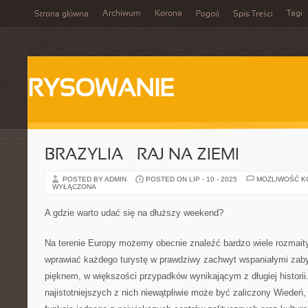
Archiwum
Korona
Tagi
Strona główna
Pogoń
Spis Treści
RYSOWANIE
BRAZYLIA – RAJ NA ZIEMI
POSTED BY ADMIN
POSTED ON LIP - 10 - 2025
MOŻLIWOŚĆ 
WYŁĄCZONA
A gdzie warto udać się na dłuższy weekend?
Na terenie Europy możemy obecnie znaleźć bardzo wiele rozmaityc
wprawiać każdego turystę w prawdziwy zachwyt wspaniałymi zab
pięknem, w większości przypadków wynikającym z długiej histori
najistotniejszych z nich niewątpliwie może być zaliczony Wiedeń, k