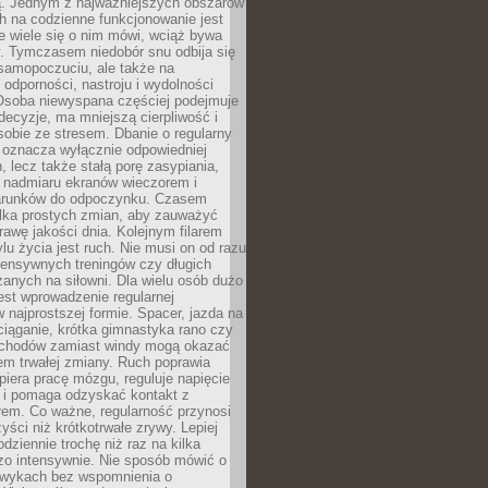
 Jednym z najważniejszych obszarów
h na codzienne funkcjonowanie jest
e wiele się o nim mówi, wciąż bywa
. Tymczasem niedobór snu odbija się
 samopoczuciu, ale także na
, odporności, nastroju i wydolności
Osoba niewyspana częściej podejmuje
ecyzje, ma mniejszą cierpliwość i
 sobie ze stresem. Dbanie o regularny
 oznacza wyłącznie odpowiedniej
n, lecz także stałą porę zasypiania,
e nadmiaru ekranów wieczorem i
arunków do odpoczynku. Czasem
ilka prostych zmian, aby zauważyć
awę jakości dnia. Kolejnym filarem
lu życia jest ruch. Nie musi on od razu
tensywnych treningów czy długich
anych na siłowni. Dla wielu osób dużo
est wprowadzenie regularnej
 najprostszej formie. Spacer, jazda na
ciąganie, krótka gimnastyka rano czy
schodów zamiast windy mogą okazać
em trwałej zmiany. Ruch poprawia
piera pracę mózgu, reguluje napięcie
 i pomaga odzyskać kontakt z
łem. Co ważne, regularność przynosi
yści niż krótkotrwałe zrywy. Lepiej
odziennie trochę niż raz na kilka
zo intensywnie. Nie sposób mówić o
wykach bez wspomnienia o