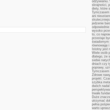
odżywianiu.
skrajności, 
diety, które
Tymczasem z
ani nieusta
skuteczniejs
jedzenie bar
odpowiednie
wysoko prze
to, co napra
przestaje b
świadomym e
równowagę i 
Istotny jest
Wiele osób p
dlatego, że 
siebie natyc
dniach czy t
poprawy, uzn
Tymczasem o
Zdrowe nawyk
projekt. Cz
szybka metam
dwóch nadal 
perspektywa
trwałe fund
Duże znacze
utrzymać dob
pełna pośpie
warto uprasz