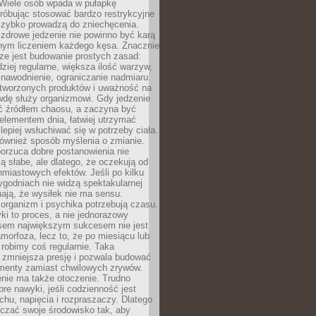
 Wiele osób wpada w pułapkę
próbując stosować bardzo restrykcyjne
 szybko prowadzą do zniechęcenia.
drowe jedzenie nie powinno być karą
nnym liczeniem każdego kęsa. Znacznie
ze jest budowanie prostych zasad:
dziej regularne, większa ilość warzyw,
 nawodnienie, ograniczanie nadmiaru
tworzonych produktów i uważność na
wdę służy organizmowi. Gdy jedzenie
yć źródłem chaosu, a zaczyna być
lementem dnia, łatwiej utrzymać
lepiej wsłuchiwać się w potrzeby ciała.
 również sposób myślenia o zmianie.
orzuca dobre postanowienia nie
są słabe, ale dlatego, że oczekują od
hmiastowych efektów. Jeśli po kilku
ygodniach nie widzą spektakularnej
ają, że wysiłek nie ma sensu.
rganizm i psychika potrzebują czasu.
i to proces, a nie jednorazowy
asem największym sukcesem nie jest
orfoza, lecz to, że po miesiącu lub
robimy coś regularnie. Taka
 zmniejsza presję i pozwala budować
amenty zamiast chwilowych zrywów.
nie ma także otoczenie. Trudno
re nawyki, jeśli codzienność jest
chu, napięcia i rozpraszaczy. Dlatego
czać swoje środowisko tak, aby