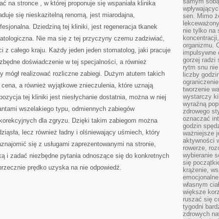
samym sobą.
ać na stronce
, w której proponuje się wspaniała klinika
wpływającyc
raduje się nieskazitelną renomą, jest miarodajna,
sen. Mimo ż
lekceważony
sjonalna. Dziedziną tej kliniki, jest regeneracja tkanek
nie tylko na
koncentracji
omatologiczna. Nie ma się z tej przyczyny czemu zadziwiać,
organizmu. 
ci z całego kraju. Każdy jeden jeden stomatolog, jaki pracuje
impulsywne d
gorzej radzi
ezbędne doświadczenie w tej specjalności, a również
rytm snu nie
 mógł realizować rozliczne zabiegi. Dużym atutem takich
liczby godzi
ograniczeni
 cena, a również wyjątkowe znieczulenia, które uznają
tworzenie w
wystarczy k
ozycja tej kliniki jest niesłychanie dostatnia, można w niej
wyraźną popr
antami wszelakiego typu, odmiennych zabiegów
zdrowego sty
oznaczać in
 korekcyjnych dla zgryzu. Dzięki takim zabiegom można
godzin spędz
ziąsła, lecz również ładny i olśniewający uśmiech, który
ważniejsze j
aktywności w
znajomić się z usługami zaprezentowanymi na stronie,
rowerze, roz
wybieranie 
ką i zadać niezbędne pytania odnoszące się do konkretnych
się początki
rzecznie prędko uzyska na nie odpowiedź.
krążenie, ws
emocjonalne
własnym cia
większe korz
ruszać się c
tygodni bard
zdrowych na