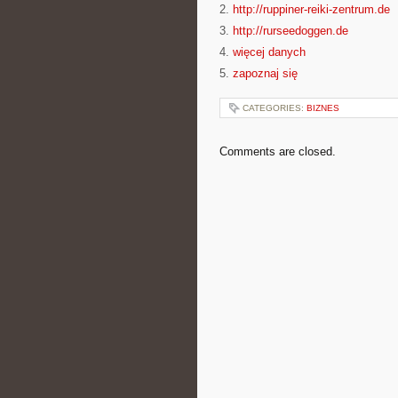
2.
http://ruppiner-reiki-zentrum.de
3.
http://rurseedoggen.de
4.
więcej danych
5.
zapoznaj się
CATEGORIES:
BIZNES
Comments are closed.