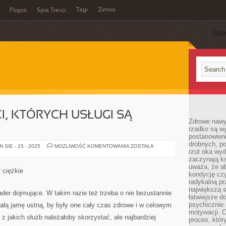
Tagi
Zimno
Pogoń
Spis Treści
SUB
I, KTÓRYCH USŁUGI SĄ
Zdrowe nawyk
rzadko są w
postanowieni
drobnych, po
BYWAJĄ
SIE - 15 - 2025
MOŻLIWOŚĆ KOMENTOWANIA
ZOSTAŁA
rzut oka wy
EKSPERCI,
KTÓRYCH
zaczynają ks
USŁUGI
uważa, że a
SĄ
 ciężkie
DOCENIONE
kondycję czy
radykalną p
największą s
der dojmujące. W takim razie też trzeba o nie bezustannie
łatwiejsze d
psychicznie 
całą jamę ustną, by były one cały czas zdrowe i w celowym
motywacji. C
 z jakich służb należałoby skorzystać, ale najbardziej
proces, któr