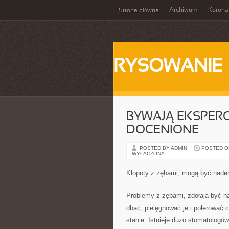
Archiwum
Korona
Strona główna
RYSOWANIE
BYWAJĄ EKSPERC
DOCENIONE
POSTED BY ADMIN
POSTED ON 
WYŁĄCZONA
Kłopoty z zębami, mogą być nader
Problemy z zębami, zdołają być na
dbać, pielęgnować je i polerować 
stanie. Istnieje dużo stomatologów