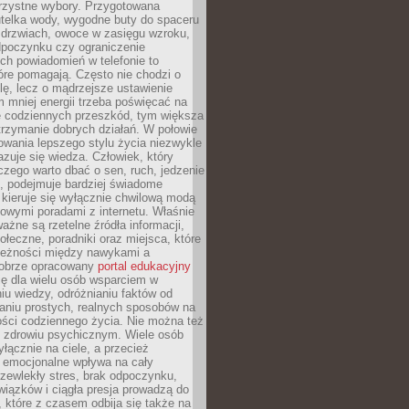
orzystne wybory. Przygotowana
utelka wody, wygodne buty do spaceru
 drzwiach, owoce w zasięgu wzroku,
dpoczynku czy ograniczenie
ch powiadomień w telefonie to
tóre pomagają. Często nie chodzi o
olę, lecz o mądrzejsze ustawienie
 mniej energii trzeba poświęcać na
 codziennych przeszkód, tym większa
trzymanie dobrych działań. W połowie
owania lepszego stylu życia niezwykle
uje się wiedza. Człowiek, który
czego warto dbać o sen, ruch, jedzenie
ę, podejmuje bardziej świadome
 kieruje się wyłącznie chwilową modą
owymi poradami z internetu. Właśnie
ważne są rzetelne źródła informacji,
łeczne, poradniki oraz miejsca, które
leżności między nawykami a
obrze opracowany
portal edukacyjny
ię dla wielu osób wsparciem w
u wiedzy, odróżnianiu faktów od
aniu prostych, realnych sposobów na
ości codziennego życia. Nie można też
 zdrowiu psychicznym. Wiele osób
yłącznie na ciele, a przecież
e emocjonalne wpływa na cały
zewlekły stres, brak odpoczynku,
iązków i ciągła presja prowadzą do
 które z czasem odbija się także na