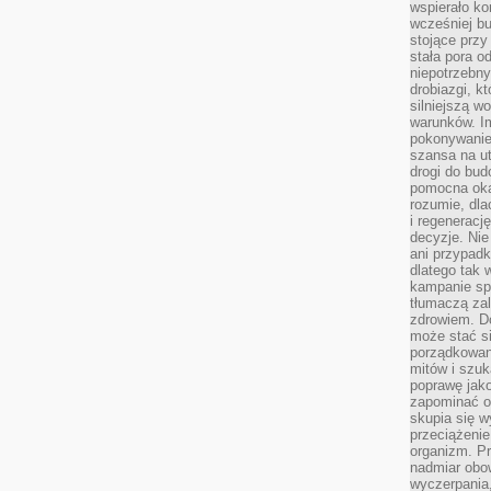
wspierało k
wcześniej b
stojące przy
stała pora o
niepotrzebny
drobiazgi, k
silniejszą w
warunków. Im
pokonywanie
szansa na u
drogi do bud
pomocna okaz
rozumie, dla
i regeneracj
decyzje. Nie
ani przypadk
dlatego tak 
kampanie spo
tłumaczą za
zdrowiem. D
może stać s
porządkowani
mitów i szuk
poprawę jak
zapominać o
skupia się w
przeciążeni
organizm. Pr
nadmiar obow
wyczerpania,