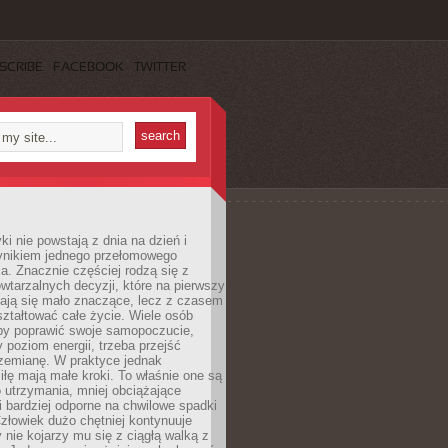
SCRIBE
FACEBOOK
TWITTER
i nie powstają z dnia na dzień i
ynikiem jednego przełomowego
a. Znacznie częściej rodzą się z
wtarzalnych decyzji, które na pierwszy
dają się mało znaczące, lecz z czasem
ztałtować całe życie. Wiele osób
by poprawić swoje samopoczucie,
 poziom energii, trzeba przejść
rzemianę. W praktyce jednak
iłę mają małe kroki. To właśnie one są
o utrzymania, mniej obciążające
i bardziej odporne na chwilowe spadki
złowiek dużo chętniej kontynuuje
y nie kojarzy mu się z ciągłą walką z