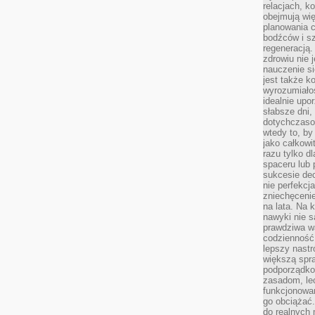
relacjach, k
obejmują wi
planowania c
bodźców i s
regeneracją
zdrowiu nie j
nauczenie s
jest także 
wyrozumiałoś
idealnie up
słabsze dni,
dotychczasow
wtedy to, by
jako całkowi
razu tylko d
spaceru lub 
sukcesie dec
nie perfekcj
zniechęceni
na lata. Na 
nawyki nie 
prawdziwa wa
codzienność.
lepszy nastr
większą spra
podporządko
zasadom, lec
funkcjonowan
go obciążać.
do realnych 