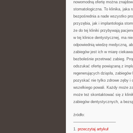
nowomodną ofertę można znajdow
stomatologiczna. To klinika, jaka 
bezpośrednia a nade wszystko profe
przyzębia, jak i implantologia st
że do tej kliniki przybywają pacjen
w tej klinice dentystycznej, ma ni
odpowiednią wiedzę medyczną, aby
zabiegów jest ich w miarę ciekawa
bezboleśnie przetrwać zabieg. Prop
odszukać ofertę powiązaną z impl
regenerujących dziąsła, zabiegów
pozyskać nie tylko zdrowe zęby i d
wszelkiego powali. Każdy może za
może też skontaktować się z klini
zabiegów dentystycznych, a bezsp
źródło:
———————————
1.
przeczytaj artykuł