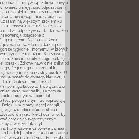
oncentracji i motywacji. Zdrowe nawyki
ęc również umiejętność odpuszczania,
zasu dla siebie, ograniczania nadmiaru
zukania równowagi między pracą a
. Czasami największym krokiem ku
est intensywniejsze działanie, lecz
ię mądrze odpoczywać. Bardzo ważna
konsekwencja połączona z
cią dla siebie. Nie istnieje życie
orządkowane. Każdemu zdarzają się
 gorsze tygodnie i momenty, w których
a rutyna się rozluźnia. Kluczowe jest
 nie traktować pojedynczego potknięcia
tej porażki. Zdrowy nawyk nie znika od
latego, że jednego dnia zabrakło
pojawił się mniej korzystny posiłek. O
yduje powrót do dobrego kierunku, a
a. Taka postawa chroni przed
em i pomaga budować trwałą zmianę
koniec warto podkreślić, że zdrowe
są celem samym w sobie. Ich
rtość polega na tym, że poprawiają
 Dzięki nim mamy więcej energii,
ój, większą odporność na stres i
wczość w życiu. Nie chodzi o to, by
wać cały dzień rygorystycznym
z by stworzyć taki styl
ia, który wspiera człowieka zamiast
 Im bardziej zmiana jest dostosowana
możliwości i rytmu życia, tym większa