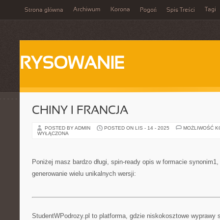
Archiwum
Korona
Tagi
Strona główna
Pogoń
Spis Treści
RYSOWANIE
CHINY I FRANCJA
POSTED BY ADMIN
POSTED ON LIS - 14 - 2025
MOŻLIWOŚĆ 
WYŁĄCZONA
Poniżej masz bardzo długi, spin-ready opis w formacie synonim1
generowanie wielu unikalnych wersji:
StudentWPodrozy.pl to platforma, gdzie niskokosztowe wyprawy st