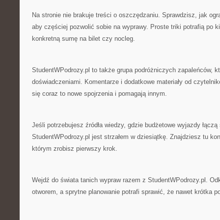
Na stronie nie brakuje treści o oszczędzaniu. Sprawdzisz, jak og
aby częściej pozwolić sobie na wyprawy. Proste triki potrafią po 
konkretną sumę na bilet czy nocleg.
StudentWPodrozy.pl to także grupa podróżniczych zapaleńców, kt
doświadczeniami. Komentarze i dodatkowe materiały od czytelnikó
się coraz to nowe spojrzenia i pomagają innym.
Jeśli potrzebujesz źródła wiedzy, gdzie budżetowe wyjazdy łączą s
StudentWPodrozy.pl jest strzałem w dziesiątkę. Znajdziesz tu kon
którym zrobisz pierwszy krok.
Wejdź do świata tanich wypraw razem z StudentWPodrozy.pl. Odkr
otworem, a sprytne planowanie potrafi sprawić, że nawet krótka p