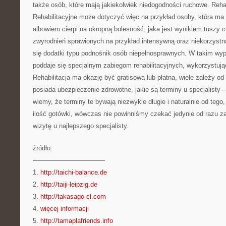
także osób, które mają jakiekolwiek niedogodności ruchowe. Rehab
Rehabilitacyjne może dotyczyć więc na przykład osoby, która ma
albowiem cierpi na okropną bolesność, jaka jest wynikiem tuszy c
zwyrodnień sprawionych na przykład intensywną oraz niekorzystn
się dodatki typu podnośnik osób niepełnosprawnych. W takim wy
poddaje się specjalnym zabiegom rehabilitacyjnych, wykorzystują
Rehabilitacja ma okazję być gratisowa lub płatna, wiele zależy o
posiada ubezpieczenie zdrowotne, jakie są terminy u specjalisty 
wiemy, że terminy te bywają niezwykle długie i naturalnie od teg
ilość gotówki, wówczas nie powinniśmy czekać jedynie od razu z
wizytę u najlepszego specjalisty.
źródło:
———————————
1.
http://taichi-balance.de
2.
http://taiji-leipzig.de
3.
http://takasago-cl.com
4.
więcej informacji
5.
http://tamaplafriends.info