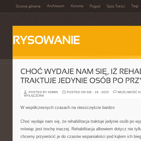
Archiwum
Korona
Tagi
Strona główna
Pogoń
Spis Treści
RYSOWANIE
CHOĆ WYDAJE NAM SIĘ, IŻ REHA
TRAKTUJE JEDYNIE OSÓB PO P
POSTED BY ADMIN
POSTED ON SIE - 18 - 2025
MOŻLIWOŚĆ 
WYŁĄCZONA
W współczesnych czasach na nieszczęście bardzo
Choć wydaje nam się, że rehabilitacja traktuje jedynie osób po wy
mówiąc jest trochę inaczej. Rehabilitacja albowiem dotycz nie tylk
chcemy przywrócić je do czasów wspaniałości pod kątem ich biegł