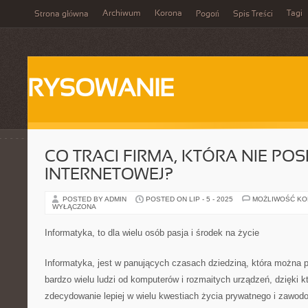
Archiwum
Korona
Tagi
Strona główna
Pogoń
Spis Treści
RYSOWANIE
CO TRACI FIRMA, KTÓRA NIE PO
INTERNETOWEJ?
POSTED BY ADMIN
POSTED ON LIP - 5 - 2025
MOŻLIWOŚĆ K
WYŁĄCZONA
Informatyka, to dla wielu osób pasja i środek na życie
Informatyka, jest w panujących czasach dziedziną, która można 
bardzo wielu ludzi od komputerów i rozmaitych urządzeń, dzięki 
zdecydowanie lepiej w wielu kwestiach życia prywatnego i zawod