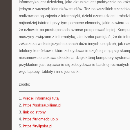
informatyka jest dziedziną, jaka aktualnie jest praktycznie na każ
jednym z ważnych kierunków studiów. Też na wszelkich szczebla
realizowane są zajęcia z informatyki, dzięki czemu dzieci i młod
najbardziej istotne i przy tym pomocne elementy, jakie zawiera ta 
że człowiek po prostu posiada szansę prosperować lepiej. Kompute
maszyny związane z informatyką, ale trzeba pamiętać, że do info
zwłaszcza w dzisiejszych czasach dużo innych urządzeń, jak nawe
telefony komórkowe, które zdecydowanie częściej stają się skom
niesamowicie ciekawa dziedzina, dziękiktórej komputery systemat
przykładem jest pojawianie się zdecydowanie bardziej rozmaityc
więc laptopy, tablety i inne jednostki.
źródło:
———————————
1.
więcej informacji tutaj
2.
https://ssksauxilium.pl
3.
link do strony
4.
https://triomedclub.pl
5.
https://tylipska.pl