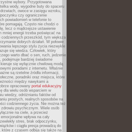
orzystne wybory. Przygotowana
utelka wody, wygodne buty do spaceru
 drzwiach, owoce w zasięgu wzroku,
dpoczynku czy ograniczenie
ch powiadomień w telefonie to
tóre pomagają. Często nie chodzi o
olę, lecz o mądrzejsze ustawienie
 mniej energii trzeba poświęcać na
 codziennych przeszkód, tym większa
trzymanie dobrych działań. W połowie
owania lepszego stylu życia niezwykle
uje się wiedza. Człowiek, który
czego warto dbać o sen, ruch, jedzenie
ę, podejmuje bardziej świadome
 kieruje się wyłącznie chwilową modą
owymi poradami z internetu. Właśnie
ważne są rzetelne źródła informacji,
łeczne, poradniki oraz miejsca, które
leżności między nawykami a
obrze opracowany
portal edukacyjny
ię dla wielu osób wsparciem w
u wiedzy, odróżnianiu faktów od
aniu prostych, realnych sposobów na
ości codziennego życia. Nie można też
 zdrowiu psychicznym. Wiele osób
yłącznie na ciele, a przecież
e emocjonalne wpływa na cały
zewlekły stres, brak odpoczynku,
iązków i ciągła presja prowadzą do
 które z czasem odbija się także na