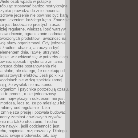
 Wiele osób wpada w pułapkę
próbując stosować bardzo restrykcyjne
 szybko prowadzą do zniechęcenia.
drowe jedzenie nie powinno być karą
nnym liczeniem każdego kęsa. Znacznie
ze jest budowanie prostych zasad:
dziej regularne, większa ilość warzyw,
 nawodnienie, ograniczanie nadmiaru
tworzonych produktów i uważność na
wdę służy organizmowi. Gdy jedzenie
yć źródłem chaosu, a zaczyna być
lementem dnia, łatwiej utrzymać
lepiej wsłuchiwać się w potrzeby ciała.
 również sposób myślenia o zmianie.
orzuca dobre postanowienia nie
są słabe, ale dlatego, że oczekują od
hmiastowych efektów. Jeśli po kilku
ygodniach nie widzą spektakularnej
ają, że wysiłek nie ma sensu.
rganizm i psychika potrzebują czasu.
i to proces, a nie jednorazowy
asem największym sukcesem nie jest
orfoza, lecz to, że po miesiącu lub
robimy coś regularnie. Taka
 zmniejsza presję i pozwala budować
amenty zamiast chwilowych zrywów.
nie ma także otoczenie. Trudno
re nawyki, jeśli codzienność jest
chu, napięcia i rozpraszaczy. Dlatego
czać swoje środowisko tak, aby