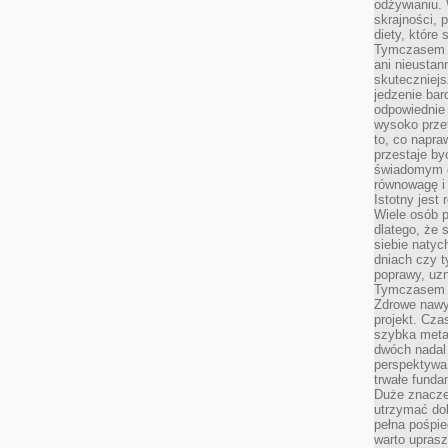
odżywianiu.
skrajności, 
diety, które
Tymczasem z
ani nieusta
skuteczniejs
jedzenie bar
odpowiednie
wysoko prze
to, co napra
przestaje b
świadomym e
równowagę i 
Istotny jest
Wiele osób p
dlatego, że 
siebie natyc
dniach czy t
poprawy, uzn
Tymczasem o
Zdrowe nawyk
projekt. Cz
szybka metam
dwóch nadal 
perspektywa
trwałe fund
Duże znacze
utrzymać dob
pełna pośpie
warto uprasz