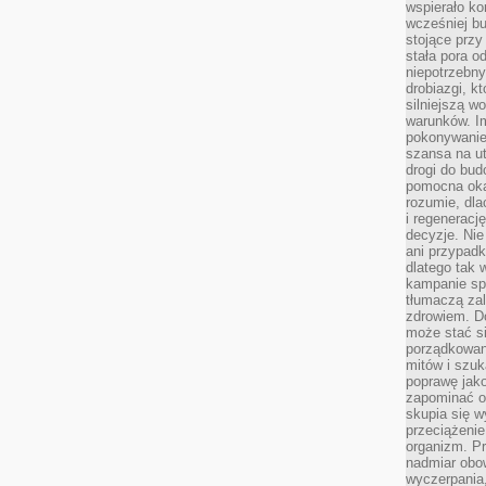
wspierało k
wcześniej b
stojące przy
stała pora o
niepotrzebny
drobiazgi, k
silniejszą w
warunków. Im
pokonywanie
szansa na u
drogi do bud
pomocna okaz
rozumie, dla
i regeneracj
decyzje. Nie
ani przypadk
dlatego tak 
kampanie spo
tłumaczą za
zdrowiem. D
może stać s
porządkowani
mitów i szuk
poprawę jak
zapominać o
skupia się w
przeciążeni
organizm. Pr
nadmiar obow
wyczerpania,