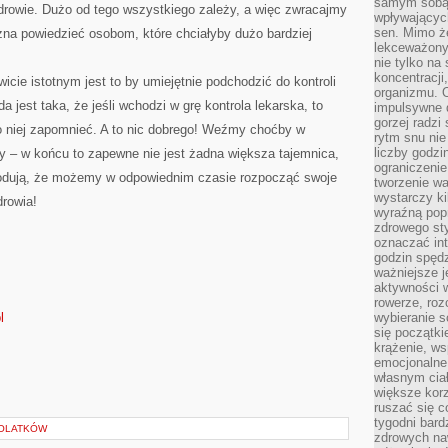
samym sobą.
 zdrowie. Dużo od tego wszystkiego zależy, a więc zwracajmy
wpływającyc
sen. Mimo ż
żna powiedzieć osobom, które chciałyby dużo bardziej
lekceważony
nie tylko na
koncentracji
ie istotnym jest to by umiejętnie podchodzić do kontroli
organizmu. 
a jest taka, że jeśli wchodzi w grę kontrola lekarska, to
impulsywne d
gorzej radzi
 o niej zapomnieć. A to nic dobrego! Weźmy choćby w
rytm snu nie
liczby godzi
y – w końcu to zapewne nie jest żadna większa tajemnica,
ograniczeni
wodują, że możemy w odpowiednim czasie rozpocząć swoje
tworzenie w
wystarczy k
drowia!
wyraźną popr
zdrowego sty
oznaczać in
godzin spędz
ważniejsze j
aktywności w
rowerze, roz
l
wybieranie 
się początki
krążenie, ws
emocjonalne
własnym cia
większe korz
ruszać się c
tygodni bard
TOLATKÓW
zdrowych na