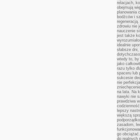
relacjach, k
obejmują wi
planowania c
bodźców i s
regeneracją
zdrowiu nie j
nauczenie s
jest także 
wyrozumiałoś
idealnie up
słabsze dni,
dotychczasow
wtedy to, by
jako całkowi
razu tylko d
spaceru lub 
sukcesie dec
nie perfekcj
zniechęceni
na lata. Na 
nawyki nie 
prawdziwa wa
codzienność.
lepszy nastr
większą spra
podporządko
zasadom, lec
funkcjonowan
go obciążać.
do realnych 