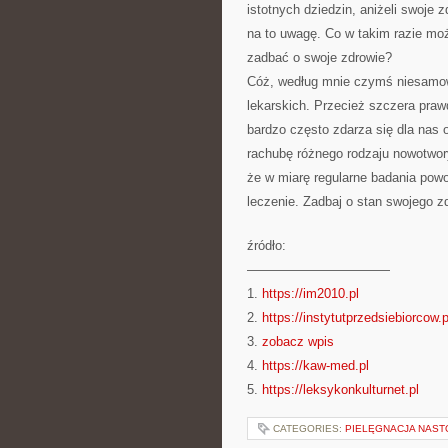
istotnych dziedzin, aniżeli swoje
na to uwagę. Co w takim razie mo
zadbać o swoje zdrowie?
Cóż, według mnie czymś niesamowic
lekarskich. Przecież szczera prawd
bardzo często zdarza się dla nas
rachubę różnego rodzaju nowotwor
że w miarę regularne badania po
leczenie. Zadbaj o stan swojego z
źródło:
———————————
1.
https://im2010.pl
2.
https://instytutprzedsiebiorcow.p
3.
zobacz wpis
4.
https://kaw-med.pl
5.
https://leksykonkulturnet.pl
CATEGORIES:
PIELĘGNACJA NAS