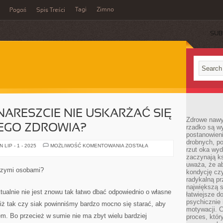
Tagi
Zimno
Pogoń
Spis Treści
SUB
NARESZCIE NIE USKARŻAĆ SIĘ
Zdrowe nawyk
EGO ZDROWIA?
rzadko są w
postanowieni
drobnych, po
CO
LIP - 1 - 2025
MOŻLIWOŚĆ KOMENTOWANIA
ZOSTAŁA
rzut oka wy
ZROBIĆ,
ABY
zaczynają ks
NARESZCIE
uważa, że a
NIE
szymi osobami?
kondycję czy
USKARŻAĆ
SIĘ
radykalną p
NA
największą s
STAN
tualnie nie jest znowu tak łatwo dbać odpowiednio o własne
łatwiejsze d
WŁASNEGO
ZDROWIA?
psychicznie 
 iż tak czy siak powinniśmy bardzo mocno się starać, aby
motywacji. C
em. Bo przecież w sumie nie ma zbyt wielu bardziej
proces, któr