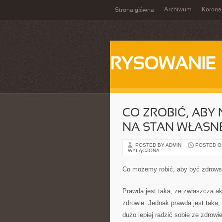
Archiwum
Korona
Strona główna
RYSOWANIE
CO ZROBIĆ, ABY 
NA STAN WŁASN
POSTED BY ADMIN
POSTED ON 
WYŁĄCZONA
Co możemy robić, aby być zdrow
Prawda jest taka, że zwłaszcza ak
zdrowie. Jednak prawda jest taka,
dużo lepiej radzić sobie ze zdrowi