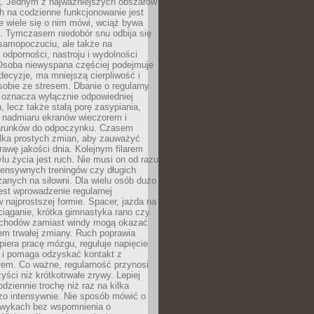
 Jednym z najważniejszych obszarów
h na codzienne funkcjonowanie jest
e wiele się o nim mówi, wciąż bywa
. Tymczasem niedobór snu odbija się
 samopoczuciu, ale także na
, odporności, nastroju i wydolności
Osoba niewyspana częściej podejmuje
ecyzje, ma mniejszą cierpliwość i
 sobie ze stresem. Dbanie o regularny
 oznacza wyłącznie odpowiedniej
n, lecz także stałą porę zasypiania,
e nadmiaru ekranów wieczorem i
arunków do odpoczynku. Czasem
ilka prostych zmian, aby zauważyć
awę jakości dnia. Kolejnym filarem
lu życia jest ruch. Nie musi on od razu
tensywnych treningów czy długich
anych na siłowni. Dla wielu osób dużo
est wprowadzenie regularnej
 najprostszej formie. Spacer, jazda na
ciąganie, krótka gimnastyka rano czy
schodów zamiast windy mogą okazać
em trwałej zmiany. Ruch poprawia
piera pracę mózgu, reguluje napięcie
 i pomaga odzyskać kontakt z
łem. Co ważne, regularność przynosi
yści niż krótkotrwałe zrywy. Lepiej
odziennie trochę niż raz na kilka
zo intensywnie. Nie sposób mówić o
wykach bez wspomnienia o