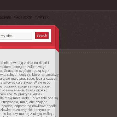
SCRIBE
FACEBOOK
TWITTER
i nie powstają z dnia na dzień i
ynikiem jednego przełomowego
a. Znacznie częściej rodzą się z
wtarzalnych decyzji, które na pierwszy
dają się mało znaczące, lecz z czasem
ztałtować całe życie. Wiele osób
by poprawić swoje samopoczucie,
 poziom energii, trzeba przejść
rzemianę. W praktyce jednak
iłę mają małe kroki. To właśnie one są
o utrzymania, mniej obciążające
i bardziej odporne na chwilowe spadki
złowiek dużo chętniej kontynuuje
y nie kojarzy mu się z ciągłą walką z