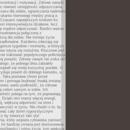
oncentracji i motywacji. Zdrowe nawyki
ęc również umiejętność odpuszczania,
zasu dla siebie, ograniczania nadmiaru
zukania równowagi między pracą a
. Czasami największym krokiem ku
est intensywniejsze działanie, lecz
ię mądrze odpoczywać. Bardzo ważna
konsekwencja połączona z
cią dla siebie. Nie istnieje życie
orządkowane. Każdemu zdarzają się
 gorsze tygodnie i momenty, w których
a rutyna się rozluźnia. Kluczowe jest
 nie traktować pojedynczego potknięcia
tej porażki. Zdrowy nawyk nie znika od
latego, że jednego dnia zabrakło
pojawił się mniej korzystny posiłek. O
yduje powrót do dobrego kierunku, a
a. Taka postawa chroni przed
em i pomaga budować trwałą zmianę
koniec warto podkreślić, że zdrowe
są celem samym w sobie. Ich
rtość polega na tym, że poprawiają
 Dzięki nim mamy więcej energii,
ój, większą odporność na stres i
wczość w życiu. Nie chodzi o to, by
wać cały dzień rygorystycznym
z by stworzyć taki styl
ia, który wspiera człowieka zamiast
 Im bardziej zmiana jest dostosowana
możliwości i rytmu życia, tym większa