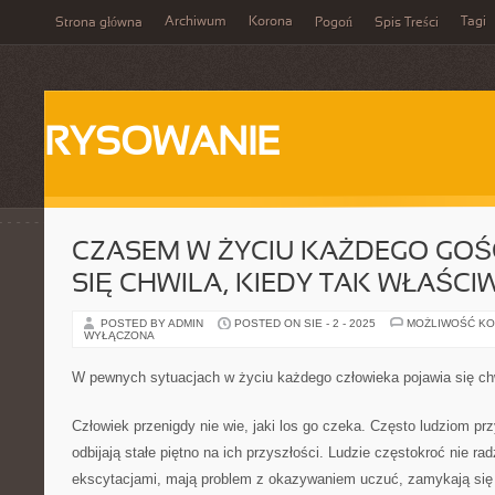
Archiwum
Korona
Tagi
Strona główna
Pogoń
Spis Treści
RYSOWANIE
CZASEM W ŻYCIU KAŻDEGO GOŚ
SIĘ CHWILA, KIEDY TAK WŁAŚCIW
POSTED BY ADMIN
POSTED ON SIE - 2 - 2025
MOŻLIWOŚĆ K
WYŁĄCZONA
W pewnych sytuacjach w życiu każdego człowieka pojawia się chw
Człowiek przenigdy nie wie, jaki los go czeka. Często ludziom przyt
odbijają stałe piętno na ich przyszłości. Ludzie częstokroć nie ra
ekscytacjami, mają problem z okazywaniem uczuć, zamykają się w