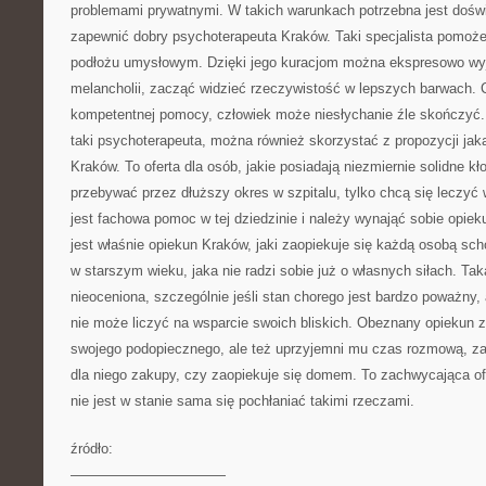
problemami prywatnymi. W takich warunkach potrzebna jest doś
zapewnić dobry psychoterapeuta Kraków. Taki specjalista pomo
podłożu umysłowym. Dzięki jego kuracjom można ekspresowo wyj
melancholii, zacząć widzieć rzeczywistość w lepszych barwach. C
kompetentnej pomocy, człowiek może niesłychanie źle skończyć.
taki psychoterapeuta, można również skorzystać z propozycji jak
Kraków. To oferta dla osób, jakie posiadają niezmiernie solidne k
przebywać przez dłuższy okres w szpitalu, tylko chcą się leczy
jest fachowa pomoc w tej dziedzinie i należy wynająć sobie opiek
jest właśnie opiekun Kraków, jaki zaopiekuje się każdą osobą sc
w starszym wieku, jaka nie radzi sobie już o własnych siłach. T
nieoceniona, szczególnie jeśli stan chorego jest bardzo poważny
nie może liczyć na wsparcie swoich bliskich. Obeznany opiekun z
swojego podopiecznego, ale też uprzyjemni mu czas rozmową, zab
dla niego zakupy, czy zaopiekuje się domem. To zachwycająca ofe
nie jest w stanie sama się pochłaniać takimi rzeczami.
źródło:
———————————