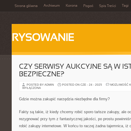
Archiwum
Korona
Tagi
Strona główna
Pogoń
Spis Treści
RYSOWANIE
CZY SERWISY AUKCYJNE SĄ W IS
BEZPIECZNE?
POSTED BY ADMIN
POSTED ON CZE - 24 - 2025
MOŻLIWOŚĆ 
WYŁĄCZONA
Gdzie można zakupić narzędzia niezbędne dla firmy?
Fakty są takie, iż kiedy chcemy robić sporo tańsze zakupy, ale o
rezygnować przy tym z fantastycznej jakości, po prostu powinniś
robić zakupy internetowe. W końcu to raczej żadna tajemnica, iż 