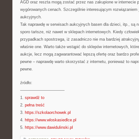
AGD oraz reszta mogą zostać przez nas zakupione w internecie 
wygórowanych cenach. Szczególnie interesującym rozwiązaniem j
aukcyjnych.
Tak naprawdę w serwisach aukcyjnych basen dla dzieci, itp., są 
sporo tańsze, niż nawet w sklepach internetowych. Kiedy człowiek
przypadkach spostrzega, iż zasadniczo nie ma bardziej atrakcyjn
właśnie one. Warto także wstąpić do sklepów internetowych, któr
aukcje, lecz mogą zagwarantować lepszą ofertę oraz bardzo profe
pewne – naprawdę warto skorzystać z internetu, ponieważ to napr
pewne.
źródło:
———————————
1.
sprawdź to
2.
pełna treść
3.
https://szkolaorchowek.pl
4.
https://www.wloskasiedlce.pl
5.
https://www.dawidulinski.pl