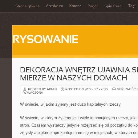
Archiwum
Korona
Tagi
Strona główna
Pogoń
Spis Treści
RYSOWANIE
DEKORACJA WNĘTRZ UJAWNIA S
MIERZE W NASZYCH DOMACH
POSTED BY ADMIN
POSTED ON WRZ - 17 - 2025
MOŻLIWOŚĆ 
WYŁĄCZONA
W świecie, w jakim żyjemy jest dużo kapitalnych rzeczy
W świecie, w którym żyjemy jest wiele imponujących rzeczy, jaki
stron. Czasem wystarczy jedynie rozejrzeć się od początku do k
zmysły a piękno zaprezentuje nam się w miejscach, w których do 