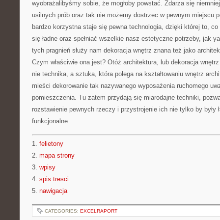
wyobrażalibyśmy sobie, że mogłoby powstać. Zdarza się niemnie
usilnych prób oraz tak nie możemy dostrzec w pewnym miejscu 
bardzo korzystna staje się pewna technologia, dzięki której to, c
się ładne oraz spełniać wszelkie nasz estetyczne potrzeby, jak y
tych pragnień służy nam dekoracja wnętrz znana też jako archite
Czym właściwie ona jest? Otóż architektura, lub dekoracja wnętr
nie technika, a sztuka, która polega na kształtowaniu wnętrz arch
mieści dekorowanie tak nazywanego wyposażenia ruchomego uwzg
pomieszczenia. Tu zatem przydają się miarodajne techniki, pozw
rozstawienie pewnych rzeczy i przystrojenie ich nie tylko by były 
funkcjonalne.
1.
felietony
2.
mapa strony
3.
wpisy
4.
spis tresci
5.
nawigacja
CATEGORIES:
EXCELRAPORT