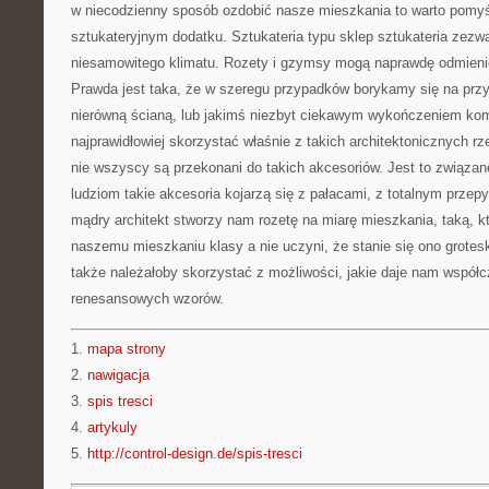
w niecodzienny sposób ozdobić nasze mieszkania to warto pomyś
sztukateryjnym dodatku. Sztukateria typu sklep sztukateria zezw
niesamowitego klimatu. Rozety i gzymsy mogą naprawdę odmieni
Prawda jest taka, że w szeregu przypadków borykamy się na prz
nierówną ścianą, lub jakimś niezbyt ciekawym wykończeniem ko
najprawidłowiej skorzystać właśnie z takich architektonicznych r
nie wszyscy są przekonani do takich akcesoriów. Jest to związan
ludziom takie akcesoria kojarzą się z pałacami, z totalnym prze
mądry architekt stworzy nam rozetę na miarę mieszkania, taką, k
naszemu mieszkaniu klasy a nie uczyni, że stanie się ono grote
także należałoby skorzystać z możliwości, jakie daje nam współ
renesansowych wzorów.
1.
mapa strony
2.
nawigacja
3.
spis tresci
4.
artykuly
5.
http://control-design.de/spis-tresci