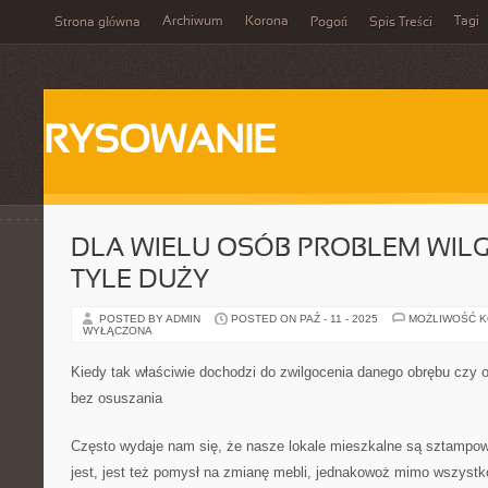
Archiwum
Korona
Tagi
Strona główna
Pogoń
Spis Treści
RYSOWANIE
DLA WIELU OSÓB PROBLEM WILG
TYLE DUŻY
POSTED BY ADMIN
POSTED ON PAŹ - 11 - 2025
MOŻLIWOŚĆ 
WYŁĄCZONA
Kiedy tak właściwie dochodzi do zwilgocenia danego obrębu czy o
bez osuszania
Często wydaje nam się, że nasze lokale mieszkalne są sztampo
jest, jest też pomysł na zmianę mebli, jednakowoż mimo wszystk