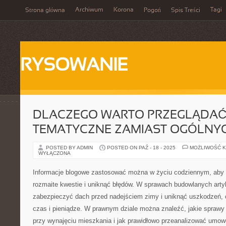
Archiwum
Korona
Tagi
Strona główna
Pogoń
Spis Treści
RYSOWANIE
DLACZEGO WARTO PRZEGLĄDAĆ
TEMATYCZNE ZAMIAST OGÓLNY
POSTED BY ADMIN
POSTED ON PAŹ - 18 - 2025
MOŻLIWOŚĆ 
WYŁĄCZONA
Informacje blogowe zastosować można w życiu codziennym, aby 
rozmaite kwestie i uniknąć błędów. W sprawach budowlanych artyk
zabezpieczyć dach przed nadejściem zimy i uniknąć uszkodzeń,
czas i pieniądze. W prawnym dziale można znaleźć, jakie sprawy
przy wynajęciu mieszkania i jak prawidłowo przeanalizować umow