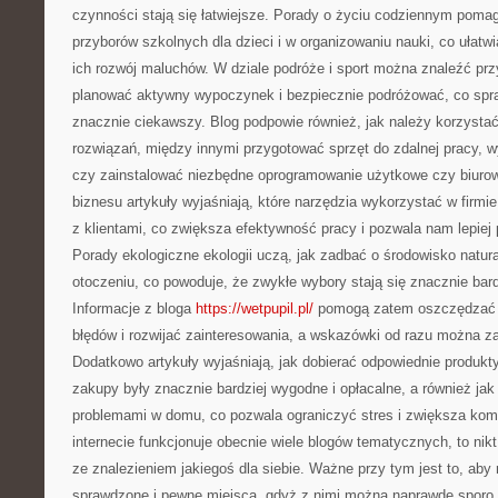
czynności stają się łatwiejsze. Porady o życiu codziennym poma
przyborów szkolnych dla dzieci i w organizowaniu nauki, co ułatw
ich rozwój maluchów. W dziale podróże i sport można znaleźć pr
planować aktywny wypoczynek i bezpiecznie podróżować, co spraw
znacznie ciekawszy. Blog podpowie również, jak należy korzysta
rozwiązań, między innymi przygotować sprzęt do zdalnej pracy, 
czy zainstalować niezbędne oprogramowanie użytkowe czy biurow
biznesu artykuły wyjaśniają, które narzędzia wykorzystać w firmie
z klientami, co zwiększa efektywność pracy i pozwala nam lepiej 
Porady ekologiczne ekologii uczą, jak zadbać o środowisko natur
otoczeniu, co powoduje, że zwykłe wybory stają się znacznie bar
Informacje z bloga
https://wetpupil.pl/
pomogą zatem oszczędzać c
błędów i rozwijać zainteresowania, a wskazówki od razu można z
Dodatkowo artykuły wyjaśniają, jak dobierać odpowiednie produkty
zakupy były znacznie bardziej wygodne i opłacalne, a również jak
problemami w domu, co pozwala ograniczyć stres i zwiększa kom
internecie funkcjonuje obecnie wiele blogów tematycznych, to nik
ze znalezieniem jakiegoś dla siebie. Ważne przy tym jest to, aby 
sprawdzone i pewne miejsca, gdyż z nimi można naprawdę sporo