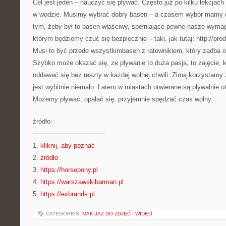
Cel jest jeden – nauczyć się pływać. Często już po kilku lekcjac
w wodzie. Musimy wybrać dobry basen – a czasem wybór mamy d
tym, żeby był to basen właściwy, spełniające pewne nasze wymag
którym będziemy czuć się bezpiecznie – taki, jak tutaj: http://pr
Musi to być przede wszystkimbasen z ratownikiem, który zadba 
Szybko może okazać się, ze pływanie to duża pasja, to zajęcie,
oddawać się bez reszty w każdej wolnej chwili. Zimą korzystamy 
jest wybitnie niemało. Latem w miastach otwierane są pływalnie o
Możemy pływać, opalać się, przyjemnie spędzać czas wolny.
źródło:
———————————
1.
kliknij, aby poznać
2.
źródło
3.
https://horsepony.pl
4.
https://warszawskibarman.pl
5.
https://exbrands.pl
CATEGORIES:
MAKIJAŻ DO ZDJĘĆ I WIDEO