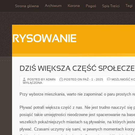
Archiwum
Korona
Tagi
Strona główna
Pogoń
Spis Treści
RYSOWANIE
DZIŚ WIĘKSZA CZĘŚĆ SPOŁECZ
POSTED BY ADMIN
POSTED ON PAŹ - 1 - 2025
MOŻLIWOŚĆ K
WYŁĄCZONA
Przy wyborze mieszkania, warto nie zapominać o paru prostych r
Pływać potrafi większa część z nas. Nie jest trudno nauczyć się
posiąść takie umiejętności nieodzowne jest spacerowanie na bas
wszelkich pokaźniejszych miastach są pływalnie, na których jest
pływać. Czasami uczymy się sami, w pewnych momentach korzy