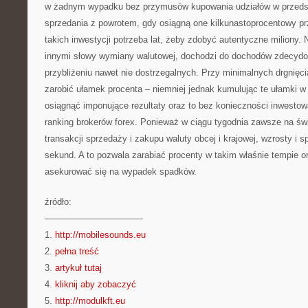
w żadnym wypadku bez przymusów kupowania udziałów w przedsi
sprzedania z powrotem, gdy osiągną one kilkunastoprocentowy p
takich inwestycji potrzeba lat, żeby zdobyć autentyczne miliony. 
innymi słowy wymiany walutowej, dochodzi do dochodów zdecydo
przybliżeniu nawet nie dostrzegalnych. Przy minimalnych drgnię
zarobić ułamek procenta – niemniej jednak kumulując te ułamki 
osiągnąć imponujące rezultaty oraz to bez konieczności inwesto
ranking brokerów forex. Ponieważ w ciągu tygodnia zawsze na świ
transakcji sprzedaży i zakupu waluty obcej i krajowej, wzrosty i s
sekund. A to pozwala zarabiać procenty w takim właśnie tempie o
asekurować się na wypadek spadków.
źródło:
———————————
1.
http://mobilesounds.eu
2.
pełna treść
3.
artykuł tutaj
4.
kliknij aby zobaczyć
5.
http://modulkft.eu