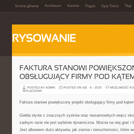
Archiwum
Korona
Tagi
Strona główna
Pogoń
Spis Treści
RYSOWANIE
FAKTURA STANOWI POWIĘKSZO
OBSŁUGUJĄCY FIRMY POD KĄTE
POSTED BY ADMIN
POSTED ON SIE - 8 - 2025
MOŻLIWOŚĆ K
WYŁĄCZONA
Faktura stanowi powiększony projekt obsługujący firmy pod kąte
Giełda słynie z znacznych zysków oraz niesamowitych wręcz sko
żadnym razie nie jest wybitnie dynamiczna. Można na niej grać i
Jest albowiem dużo aktywów, jak ziemia i nieruchomości, które 