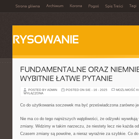
Archiwum
Korona
Tagi
Strona główna
Pogoń
Spis Treści
RYSOWANIE
FUNDAMENTALNE ORAZ NIEMNIE
WYBITNIE ŁATWE PYTANIE
POSTED BY ADMIN
POSTED ON SIE - 16 - 2025
MOŻLIWOŚĆ 
WYŁĄCZONA
Co do użytkowania soczewek ma być przeświadczona zarówno je
Nie ma co do tego najniższych wątpliwości, że odżywki wywołują
zmiany. Widzimy w takim narzeczu, że niestety lecz nie każda o
Czasem zmiany są powolne, a nieraz wyraźnie za szybkie. Co do t