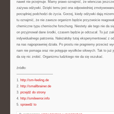
nawet nie przejmuje. Mamy prawo oznajmić, że wtenczas jeszcze l
zażywa odżywki. Dzięki temu jest ona odpowiedniej zmotywowana
porządniej podchodzi do życia. Gorzej, kiedy odżywki dają mizer
tu oznajmić, że nie zawsze organizm będzie przyzwoicie reagowa
chemiczne typu chemische forschung. Niestety ale tego nie da si
on przyjmował dane środki, czasem będzie je odrzucał. To już zal
indywidualnego patrzenia. Należałoby tutaj eksperymentować z odz
na nas najpoprawniej działa. Po prostu nie pragniemy przecież wy
nam nie pomaga oraz nie potęguje wysiłków siłowych. Tak to już je
da się nic zrobić. Organizmu ludzkiego nie da się oszukać.
źródło:
———————————
1.
http://sm-feeling.de
2.
http://smallbrainer.de
3.
przejdź do strony
4.
http://smileerror.info
5.
sprawdź to