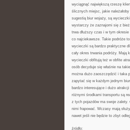
wyciągnąć największą rzeszę klien
ślicznych miejsc, jakie należałob
sugestią biur wojaży, są wycieczk
wystarczy że zaznajomi się z bież
trwa dłuższy czas i w tym okresi
co najciekawsze. Takie podróże to 
wycieczki są bardzo praktyczne d
cały okres trwania podróży. Mają 
wycieczki obfitują też w obfite at
osób decyduje się właśnie na taki
można dużo zaoszczędzić i taka 
zapytać się w każdym jednym biur
bardzo interesujące i dużo atrakcj
różnymi środkami transportu są re
z tych pojazdów ma swoje zalety. 
nimi frapować. Wczasy mają służy
nawet jeśli nie będzie to zbyt odle
źródło: