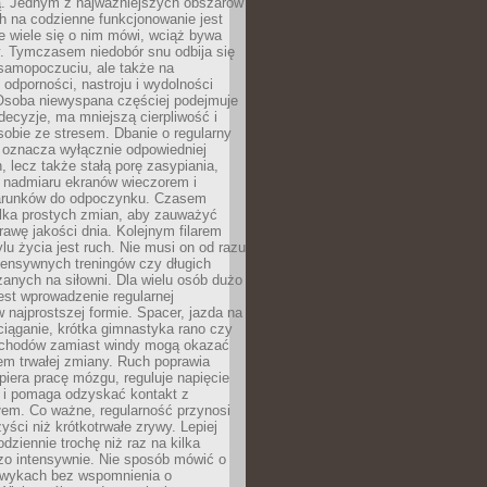
 Jednym z najważniejszych obszarów
h na codzienne funkcjonowanie jest
e wiele się o nim mówi, wciąż bywa
. Tymczasem niedobór snu odbija się
 samopoczuciu, ale także na
, odporności, nastroju i wydolności
Osoba niewyspana częściej podejmuje
ecyzje, ma mniejszą cierpliwość i
 sobie ze stresem. Dbanie o regularny
 oznacza wyłącznie odpowiedniej
n, lecz także stałą porę zasypiania,
e nadmiaru ekranów wieczorem i
arunków do odpoczynku. Czasem
ilka prostych zmian, aby zauważyć
awę jakości dnia. Kolejnym filarem
lu życia jest ruch. Nie musi on od razu
tensywnych treningów czy długich
anych na siłowni. Dla wielu osób dużo
est wprowadzenie regularnej
 najprostszej formie. Spacer, jazda na
ciąganie, krótka gimnastyka rano czy
schodów zamiast windy mogą okazać
em trwałej zmiany. Ruch poprawia
piera pracę mózgu, reguluje napięcie
 i pomaga odzyskać kontakt z
łem. Co ważne, regularność przynosi
yści niż krótkotrwałe zrywy. Lepiej
odziennie trochę niż raz na kilka
zo intensywnie. Nie sposób mówić o
wykach bez wspomnienia o