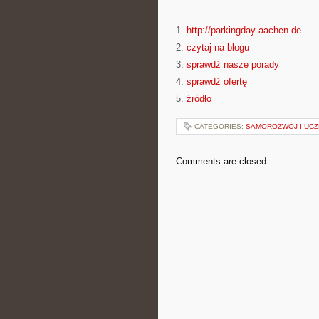
———————————
1.
http://parkingday-aachen.de
2.
czytaj na blogu
3.
sprawdź nasze porady
4.
sprawdź ofertę
5.
źródło
CATEGORIES:
SAMOROZWÓJ I UCZ
Comments are closed.