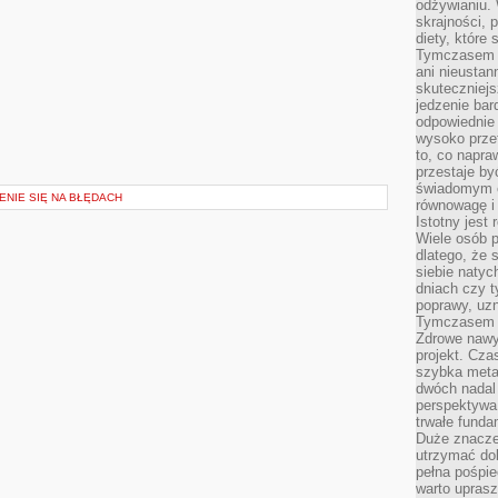
odżywianiu.
skrajności, 
diety, które
Tymczasem z
ani nieusta
skuteczniejs
jedzenie bar
odpowiednie
wysoko prze
to, co napra
przestaje b
świadomym e
ENIE SIĘ NA BŁĘDACH
równowagę i 
Istotny jest
Wiele osób p
dlatego, że 
siebie natyc
dniach czy t
poprawy, uzn
Tymczasem o
Zdrowe nawyk
projekt. Cz
szybka metam
dwóch nadal 
perspektywa
trwałe fund
Duże znacze
utrzymać dob
pełna pośpie
warto uprasz