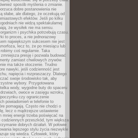
 również sposób myślenia o zmianie.
orzuca dobre postanowienia nie
są słabe, ale dlatego, że oczekują od
hmiastowych efektów. Jeśli po kilku
ygodniach nie widzą spektakularnej
ają, że wysiłek nie ma sensu.
rganizm i psychika potrzebują czasu.
i to proces, a nie jednorazowy
asem największym sukcesem nie jest
orfoza, lecz to, że po miesiącu lub
robimy coś regularnie. Taka
 zmniejsza presję i pozwala budować
amenty zamiast chwilowych zrywów.
nie ma także otoczenie. Trudno
re nawyki, jeśli codzienność jest
chu, napięcia i rozpraszaczy. Dlatego
czać swoje środowisko tak, aby
orzystne wybory. Przygotowana
utelka wody, wygodne buty do spaceru
 drzwiach, owoce w zasięgu wzroku,
dpoczynku czy ograniczenie
ch powiadomień w telefonie to
tóre pomagają. Często nie chodzi o
olę, lecz o mądrzejsze ustawienie
 mniej energii trzeba poświęcać na
 codziennych przeszkód, tym większa
trzymanie dobrych działań. W połowie
owania lepszego stylu życia niezwykle
uje się wiedza. Człowiek, który