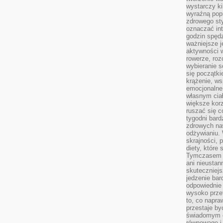
wystarczy k
wyraźną popr
zdrowego sty
oznaczać in
godzin spędz
ważniejsze j
aktywności w
rowerze, roz
wybieranie 
się początki
krążenie, ws
emocjonalne
własnym cia
większe korz
ruszać się c
tygodni bard
zdrowych na
odżywianiu.
skrajności, 
diety, które
Tymczasem z
ani nieusta
skuteczniejs
jedzenie bar
odpowiednie
wysoko prze
to, co napra
przestaje b
świadomym e
równowagę i 