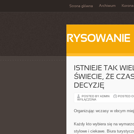
Archiwum
Korona
Strona główna
RYSOWANIE
ISTNIEJE TAK WI
ŚWIECIE, ŻE CZA
DECYZJĘ
POSTED BY ADMIN
POSTED ON 
WYŁĄCZONA
Organizując wczasy w obcym miej
Każdy kto wybiera się na wymarzo
stylowe i ciekawe. Biura turystyc