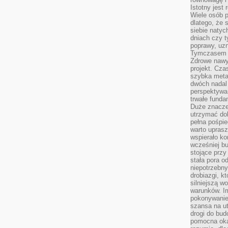
Istotny jest
Wiele osób p
dlatego, że 
siebie natyc
dniach czy t
poprawy, uzn
Tymczasem o
Zdrowe nawyk
projekt. Cz
szybka metam
dwóch nadal 
perspektywa
trwałe fund
Duże znacze
utrzymać dob
pełna pośpie
warto uprasz
wspierało k
wcześniej b
stojące przy
stała pora o
niepotrzebny
drobiazgi, k
silniejszą w
warunków. Im
pokonywanie
szansa na u
drogi do bud
pomocna okaz