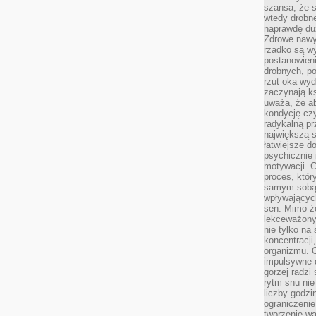
szansa, że s
wtedy drobn
naprawdę du
Zdrowe nawyk
rzadko są w
postanowieni
drobnych, po
rzut oka wy
zaczynają ks
uważa, że a
kondycję czy
radykalną p
największą s
łatwiejsze d
psychicznie 
motywacji. C
proces, któr
samym sobą.
wpływającyc
sen. Mimo ż
lekceważony
nie tylko na
koncentracji
organizmu. 
impulsywne d
gorzej radzi
rytm snu nie
liczby godzi
ograniczeni
tworzenie w