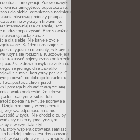
oncentracji i motywacji. Zdrowe nawyki
ęc również umiejętność odpuszczania,
zasu dla siebie, ograniczania nadmiaru
zukania równowagi między pracą a
. Czasami największym krokiem ku
est intensywniejsze działanie, lecz
ię mądrze odpoczywać. Bardzo ważna
konsekwencja połączona z
cią dla siebie. Nie istnieje życie
orządkowane. Każdemu zdarzają się
 gorsze tygodnie i momenty, w których
a rutyna się rozluźnia. Kluczowe jest
 nie traktować pojedynczego potknięcia
tej porażki. Zdrowy nawyk nie znika od
latego, że jednego dnia zabrakło
pojawił się mniej korzystny posiłek. O
yduje powrót do dobrego kierunku, a
a. Taka postawa chroni przed
em i pomaga budować trwałą zmianę
koniec warto podkreślić, że zdrowe
są celem samym w sobie. Ich
rtość polega na tym, że poprawiają
 Dzięki nim mamy więcej energii,
ój, większą odporność na stres i
wczość w życiu. Nie chodzi o to, by
wać cały dzień rygorystycznym
z by stworzyć taki styl
ia, który wspiera człowieka zamiast
 Im bardziej zmiana jest dostosowana
możliwości i rytmu życia, tym większa