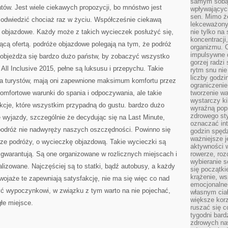
samym sobą.
PODJĄĆ
tów. Jest wiele ciekawych propozycji, bo mnóstwo jest
DECYZJĘ
wpływającyc
sen. Mimo ż
y odwiedzić chociaż raz w życiu. Współcześnie ciekawą
lekceważony
i objazdowe. Każdy może z takich wycieczek posłużyć się,
nie tylko na
koncentracji
ącą ofertą. podróże objazdowe polegają na tym, że podróż
organizmu. 
impulsywne d
e objeżdża się bardzo dużo państw, by zobaczyć wszystko
gorzej radzi
All Inclusive 2015, pełne są luksusu i przepychu. Takie
rytm snu nie
liczby godzi
la turystów, mają oni zapewnione maksimum komfortu przez
ograniczeni
komfortowe warunki do spania i odpoczywania, ale takie
tworzenie w
wystarczy k
rakcje, które wszystkim przypadną do gustu. bardzo dużo
wyraźną popr
zdrowego sty
e wyjazdy, szczególnie że decydując się na Last Minute,
oznaczać in
podróż nie nadwyręży naszych oszczędności. Powinno się
godzin spędz
ważniejsze j
ze podróży, o wycieczkę objazdową. Takie wycieczki są
aktywności w
i gwarantują. Są one organizowane w rozlicznych miejscach i
rowerze, roz
wybieranie 
alizowane. Najczęściej są to statki, bądź autobusy, a każdy
się początki
krążenie, ws
wojaże te zapewniają satysfakcję, nie ma się więc co nad
emocjonalne
ć wypoczynkowi, w związku z tym warto na nie pojechać,
własnym cia
większe korz
głe miejsce.
ruszać się c
tygodni bard
zdrowych na