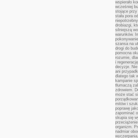
wspierało k
wcześniej b
stojące przy
stała pora o
niepotrzebny
drobiazgi, k
silniejszą w
warunków. Im
pokonywanie
szansa na u
drogi do bud
pomocna okaz
rozumie, dla
i regeneracj
decyzje. Nie
ani przypadk
dlatego tak 
kampanie spo
tłumaczą za
zdrowiem. D
może stać s
porządkowani
mitów i szuk
poprawę jak
zapominać o
skupia się w
przeciążeni
organizm. Pr
nadmiar obow
wyczerpania,