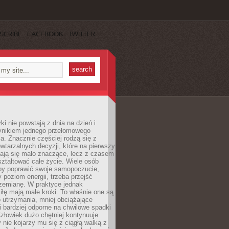
SCRIBE
FACEBOOK
TWITTER
i nie powstają z dnia na dzień i
ynikiem jednego przełomowego
a. Znacznie częściej rodzą się z
wtarzalnych decyzji, które na pierwszy
dają się mało znaczące, lecz z czasem
ztałtować całe życie. Wiele osób
by poprawić swoje samopoczucie,
 poziom energii, trzeba przejść
rzemianę. W praktyce jednak
iłę mają małe kroki. To właśnie one są
o utrzymania, mniej obciążające
i bardziej odporne na chwilowe spadki
złowiek dużo chętniej kontynuuje
y nie kojarzy mu się z ciągłą walką z