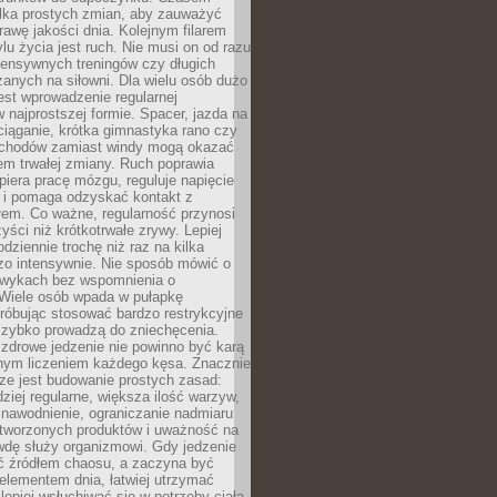
ilka prostych zmian, aby zauważyć
awę jakości dnia. Kolejnym filarem
lu życia jest ruch. Nie musi on od razu
tensywnych treningów czy długich
anych na siłowni. Dla wielu osób dużo
est wprowadzenie regularnej
 najprostszej formie. Spacer, jazda na
ciąganie, krótka gimnastyka rano czy
schodów zamiast windy mogą okazać
em trwałej zmiany. Ruch poprawia
piera pracę mózgu, reguluje napięcie
 i pomaga odzyskać kontakt z
łem. Co ważne, regularność przynosi
yści niż krótkotrwałe zrywy. Lepiej
odziennie trochę niż raz na kilka
zo intensywnie. Nie sposób mówić o
wykach bez wspomnienia o
 Wiele osób wpada w pułapkę
próbując stosować bardzo restrykcyjne
 szybko prowadzą do zniechęcenia.
drowe jedzenie nie powinno być karą
nnym liczeniem każdego kęsa. Znacznie
ze jest budowanie prostych zasad:
dziej regularne, większa ilość warzyw,
 nawodnienie, ograniczanie nadmiaru
tworzonych produktów i uważność na
wdę służy organizmowi. Gdy jedzenie
yć źródłem chaosu, a zaczyna być
lementem dnia, łatwiej utrzymać
lepiej wsłuchiwać się w potrzeby ciała.