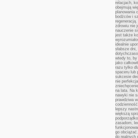
relacjach, k
obejmują wi
planowania c
bodźców i s
regeneracją
zdrowiu nie j
nauczenie s
jest także 
wyrozumiałoś
idealnie up
słabsze dni,
dotychczasow
wtedy to, by
jako całkowi
razu tylko d
spaceru lub 
sukcesie dec
nie perfekcj
zniechęceni
na lata. Na 
nawyki nie 
prawdziwa wa
codzienność.
lepszy nastr
większą spra
podporządko
zasadom, lec
funkcjonowan
go obciążać.
do realnych 