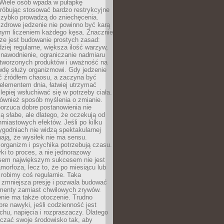
 Wiele osób wpada w pułapkę
próbując stosować bardzo restrykcyjne
 szybko prowadzą do zniechęcenia.
drowe jedzenie nie powinno być karą
nnym liczeniem każdego kęsa. Znacznie
ze jest budowanie prostych zasad:
dziej regularne, większa ilość warzyw,
 nawodnienie, ograniczanie nadmiaru
tworzonych produktów i uważność na
wdę służy organizmowi. Gdy jedzenie
yć źródłem chaosu, a zaczyna być
lementem dnia, łatwiej utrzymać
lepiej wsłuchiwać się w potrzeby ciała.
 również sposób myślenia o zmianie.
orzuca dobre postanowienia nie
są słabe, ale dlatego, że oczekują od
hmiastowych efektów. Jeśli po kilku
ygodniach nie widzą spektakularnej
ają, że wysiłek nie ma sensu.
rganizm i psychika potrzebują czasu.
i to proces, a nie jednorazowy
asem największym sukcesem nie jest
orfoza, lecz to, że po miesiącu lub
robimy coś regularnie. Taka
 zmniejsza presję i pozwala budować
amenty zamiast chwilowych zrywów.
nie ma także otoczenie. Trudno
re nawyki, jeśli codzienność jest
chu, napięcia i rozpraszaczy. Dlatego
czać swoje środowisko tak, aby