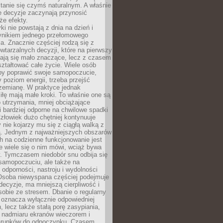
tanie się czymś naturalnym. A właśnie
e decyzje zaczynają przynosić
że efekty.
i nie powstają z dnia na dzień i
ynikiem jednego przełomowego
a. Znacznie częściej rodzą się z
wtarzalnych decyzji, które na pierwszy
dają się mało znaczące, lecz z czasem
ztałtować całe życie. Wiele osób
by poprawić swoje samopoczucie,
 poziom energii, trzeba przejść
rzemianę. W praktyce jednak
iłę mają małe kroki. To właśnie one są
o utrzymania, mniej obciążające
i bardziej odporne na chwilowe spadki
złowiek dużo chętniej kontynuuje
y nie kojarzy mu się z ciągłą walką z
 Jednym z najważniejszych obszarów
h na codzienne funkcjonowanie jest
e wiele się o nim mówi, wciąż bywa
. Tymczasem niedobór snu odbija się
 samopoczuciu, ale także na
, odporności, nastroju i wydolności
Osoba niewyspana częściej podejmuje
ecyzje, ma mniejszą cierpliwość i
 sobie ze stresem. Dbanie o regularny
 oznacza wyłącznie odpowiedniej
n, lecz także stałą porę zasypiania,
e nadmiaru ekranów wieczorem i
arunków do odpoczynku. Czasem