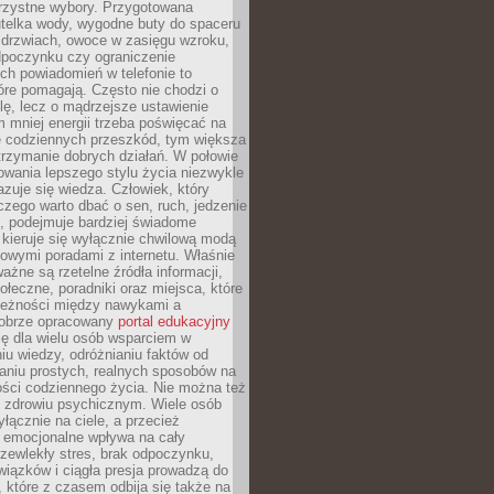
orzystne wybory. Przygotowana
utelka wody, wygodne buty do spaceru
 drzwiach, owoce w zasięgu wzroku,
dpoczynku czy ograniczenie
ch powiadomień w telefonie to
tóre pomagają. Często nie chodzi o
olę, lecz o mądrzejsze ustawienie
 mniej energii trzeba poświęcać na
 codziennych przeszkód, tym większa
trzymanie dobrych działań. W połowie
owania lepszego stylu życia niezwykle
uje się wiedza. Człowiek, który
czego warto dbać o sen, ruch, jedzenie
ę, podejmuje bardziej świadome
 kieruje się wyłącznie chwilową modą
owymi poradami z internetu. Właśnie
ważne są rzetelne źródła informacji,
łeczne, poradniki oraz miejsca, które
leżności między nawykami a
obrze opracowany
portal edukacyjny
ię dla wielu osób wsparciem w
u wiedzy, odróżnianiu faktów od
aniu prostych, realnych sposobów na
ości codziennego życia. Nie można też
 zdrowiu psychicznym. Wiele osób
yłącznie na ciele, a przecież
e emocjonalne wpływa na cały
zewlekły stres, brak odpoczynku,
iązków i ciągła presja prowadzą do
 które z czasem odbija się także na