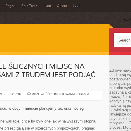
Tagi
Zimno
Tagi
Pogoń
Spis Treści
SUB
ELE ŚLICZNYCH MIEJSC NA
Zdrowe nawyk
SAMI Z TRUDEM JEST PODJĄĆ
rzadko są w
postanowieni
drobnych, po
rzut oka wy
zaczynają ks
ISTNIEJE
SIE - 12 - 2025
MOŻLIWOŚĆ KOMENTOWANIA
ZOSTAŁA
uważa, że a
TAK
WIELE
kondycję czy
ŚLICZNYCH
radykalną p
MIEJSC
scu, w obcym mieście planujemy też oraz noclegi
największą s
NA
ŚWIECIE,
łatwiejsze d
ŻE
psychicznie 
CZASAMI
ne wakacje, chce by były one jak w najwyższym stopniu
motywacji. C
Z
TRUDEM
proces, któr
zne prześcigają się w przeróżnych propozycjach, pragnąc
JEST